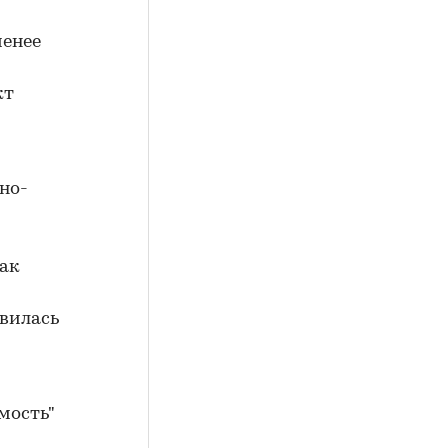
менее
кт
но-
как
авилась
мость"