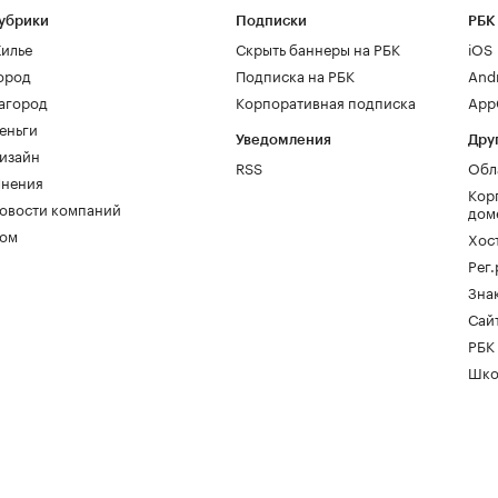
убрики
Подписки
РБК
илье
Скрыть баннеры на РБК
iOS
ород
Подписка на РБК
And
агород
Корпоративная подписка
AppG
еньги
Уведомления
Дру
изайн
RSS
Обл
нения
Кор
овости компаний
дом
ом
Хос
Рег
Зна
Сайт
РБК
Шко