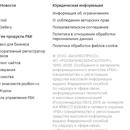
 Новости
Юридическая информация
Информация об ограничениях
roid
О соблюдении авторских прав
allery
Пользовательское соглашение
Политика в отношении обработки
гие продукты РБК
персональных данных
ако для бизнеса
Политика обработки файлов cookie
поративный регистратор
енов
© ООО «БИЗНЕСПРЕСС»,
АО «РОСБИЗНЕСКОНСАЛТИНГ»,
тинг сайтов
1995–2026
. Сообщения и материалы
.решения
информационного агентства «РБК»
(свидетельство о регистрации
комства
средства массовой информации
 знакомств podbor.ru
выдано Федеральной службой
по надзору в сфере связи,
 Курсы
информационных технологий
ла управления РБК
и массовых коммуникаций
(Роскомнадзор) 09.12.2015 за номером
ИА №ФС77-63848) и сетевого издания
«РБК» (свидетельство о регистрации
средства массовой информации
выдано Федеральной службой
по надзору в сфере связи,
информационных технологий