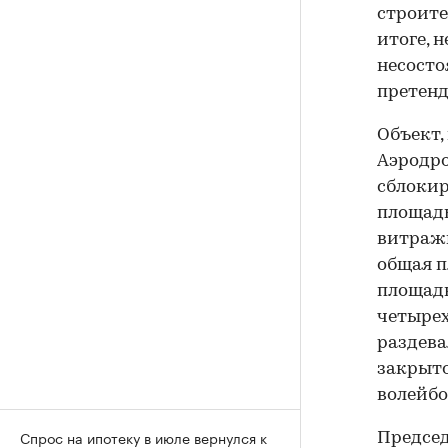
строите
итоге, 
несосто
претенд
Объект,
Аэродро
сблокир
площадь
витражн
общая п
площадк
четыре
раздева
закрыт
волейбо
Спрос на ипотеку в июле вернулся к
Председ