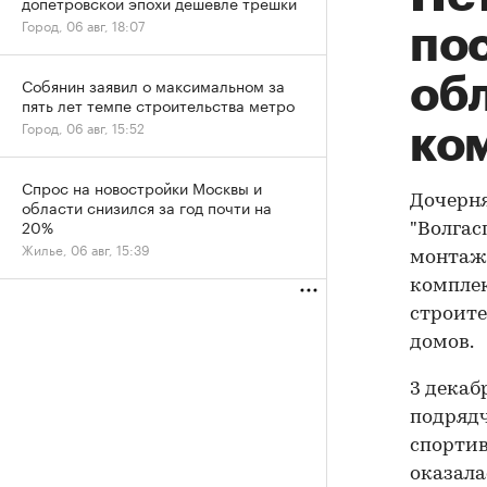
допетровской эпохи дешевле трешки
Город, 06 авг, 18:07
пос
об
Собянин заявил о максимальном за
пять лет темпе строительства метро
Город, 06 авг, 15:52
ко
Спрос на новостройки Москвы и
Дочерня
области снизился за год почти на
20%
"Волгас
Жилье, 06 авг, 15:39
монтажн
комплек
строите
домов.
3 декаб
подрядч
спортив
оказала