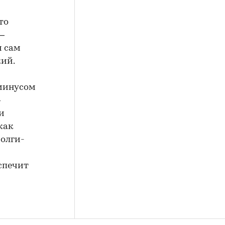
то
–
и сам
кий.
минусом
–
и
как
Волги-
спечит