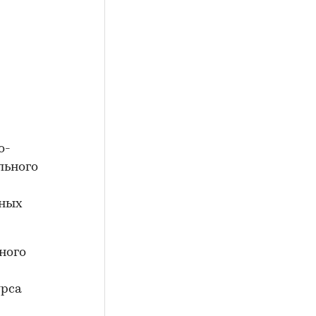
о-
льного
тных
ного
урса