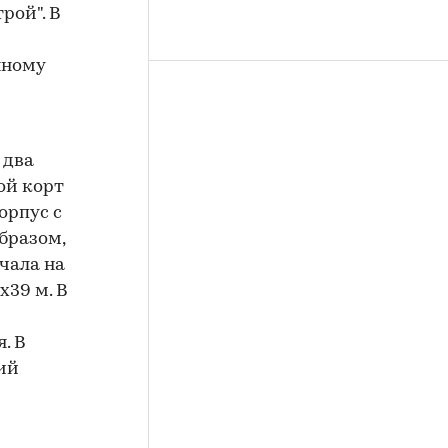
рой". В
нному
 два
ой корт
орпус с
бразом,
ачала на
х39 м. В
. В
ий