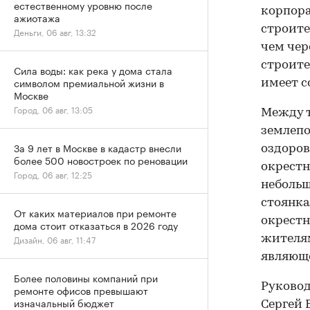
естественному уровню после
корпора
ажиотажа
строите
Деньги, 06 авг, 13:32
чем чер
строите
Сила воды: как река у дома стала
символом премиальной жизни в
имеет с
Москве
Город, 06 авг, 13:05
Между т
землепо
За 9 лет в Москве в кадастр внесли
оздоров
более 500 новостроек по реновации
окрестн
Город, 06 авг, 12:25
небольш
стоянка
От каких материалов при ремонте
окрестн
дома стоит отказаться в 2026 году
Дизайн, 06 авг, 11:47
жителям
являюще
Более половины компаний при
Руковод
ремонте офисов превышают
изначальный бюджет
Сергей 