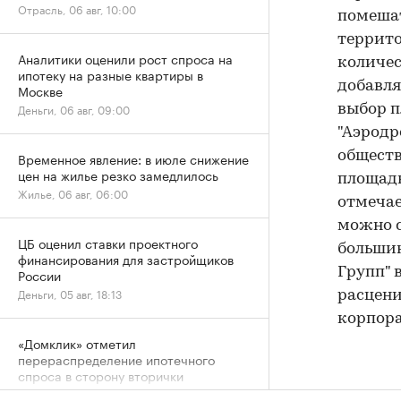
Отрасль, 06 авг, 10:00
помешат
террито
Аналитики оценили рост спроса на
количес
ипотеку на разные квартиры в
добавля
Москве
Деньги, 06 авг, 09:00
выбор п
"Аэродр
общест
Временное явление: в июле снижение
цен на жилье резко замедлилось
площадк
Жилье, 06 авг, 06:00
отмечае
можно с
ЦБ оценил ставки проектного
большин
финансирования для застройщиков
Групп" 
России
Деньги, 05 авг, 18:13
расцени
корпора
«Домклик» отметил
перераспределение ипотечного
спроса в сторону вторички
Деньги, 05 авг, 15:13