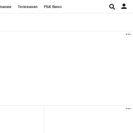
пании
Телеканал
РБК Вино
ациональные проекты
Город
аншизы
Газета
ка
Бизнес