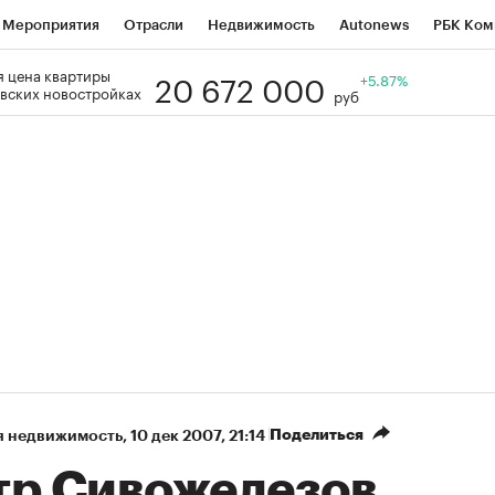
Мероприятия
Отрасли
Недвижимость
Autonews
РБК Ком
20 672 000
 цена квартиры
Образование
РБК Курсы
РБК Life
Тренды
+5.87%
Визионеры
Н
вских новостройках
руб
Дискуссионный клуб
Исследования
Кредитные рейтинги
Фр
Спецпроекты
Проверка контрагентов
Политика
Экономи
к наличной валюты
Поделиться
я недвижимость
⁠,
10 дек 2007, 21:14
тр Сивожелезов