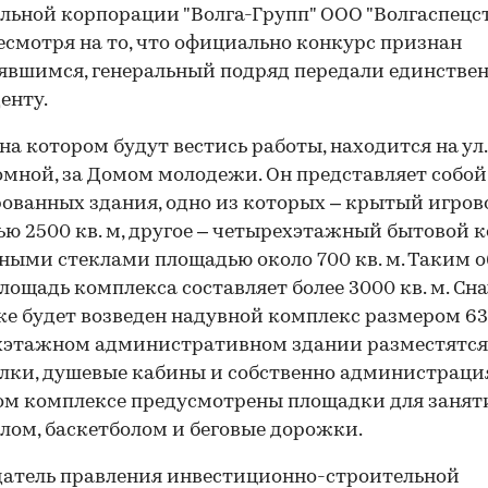
льной корпорации "Волга-Групп" ООО "Волгаспецст
несмотря на то, что официально конкурс признан
явшимся, генеральный подряд передали единстве
енту.
 на котором будут вестись работы, находится на ул.
мной, за Домом молодежи. Он представляет собой
ованных здания, одно из которых – крытый игров
ю 2500 кв. м, другое – четырехэтажный бытовой к
ыми стеклами площадью около 700 кв. м. Таким о
лощадь комплекса составляет более 3000 кв. м. Сн
е будет возведен надувной комплекс размером 63
хэтажном административном здании разместятся
лки, душевые кабины и собственно администрация
ом комплексе предусмотрены площадки для занят
лом, баскетболом и беговые дорожки.
атель правления инвестиционно-строительной