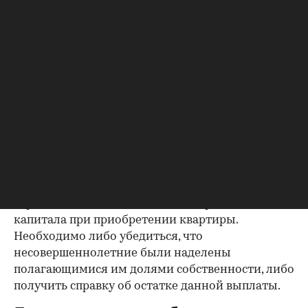
Важно убедиться в отсутствии задолженностей:
до продажи квартиры оплата «коммуналки» —
обязанность прежнего собственника. А как
проверить долги по коммунальным платежам?
Попросите его взять соответствующие справки.
Дата должна быть свежей, сверьте указанные в
них цифры с показаниями счетчиков.
Справка об использовании
маткапитала
В случае наличия у продавца детей есть
вероятность использования материнского
капитала при приобретении квартиры.
Необходимо либо убедиться, что
несовершеннолетние были наделены
полагающимися им долями собственности, либо
получить справку об остатке данной выплаты.