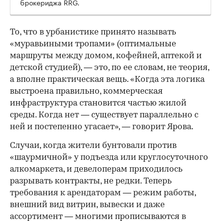
брокериджа RRG.
00:00
/
00:00
То, что в урбанистике принято называть
«муравьиными тропами» (оптимальные
маршруты между домом, кофейней, аптекой и
детской студией), — это, по ее словам, не теория,
а вполне практическая вещь. «Когда эта логика
выстроена правильно, коммерческая
инфраструктура становится частью жилой
среды. Когда нет — существует параллельно с
ней и постепенно угасает», — говорит Ярова.
Случаи, когда жители бунтовали против
«шаурмичной» у подъезда или круглосуточного
алкомаркета, и девелоперам приходилось
разрывать контракты, не редки. Теперь
требования к арендаторам — режим работы,
внешний вид витрин, вывески и даже
ассортимент — многими прописываются в