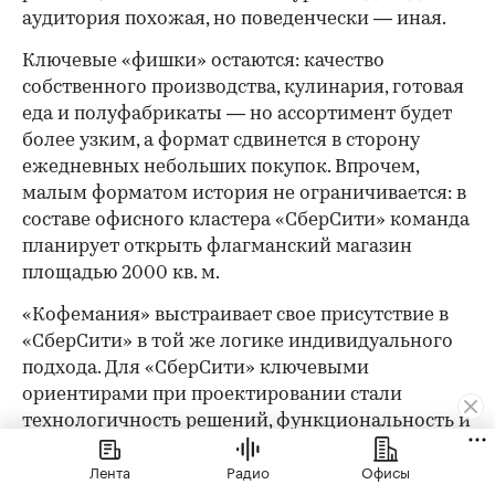
аудитория похожая, но поведенчески — иная.
Ключевые «фишки» остаются: качество
собственного производства, кулинария, готовая
еда и полуфабрикаты — но ассортимент будет
более узким, а формат сдвинется в сторону
ежедневных небольших покупок. Впрочем,
малым форматом история не ограничивается: в
составе офисного кластера «СберСити» команда
планирует открыть флагманский магазин
площадью 2000 кв. м.
«Кофемания» выстраивает свое присутствие в
«СберСити» в той же логике индивидуального
подхода. Для «СберСити» ключевыми
ориентирами при проектировании стали
технологичность решений, функциональность и
лаконичность форм. «В данный момент мы
Лента
Радио
Офисы
разрабатываем стратегию интеграции