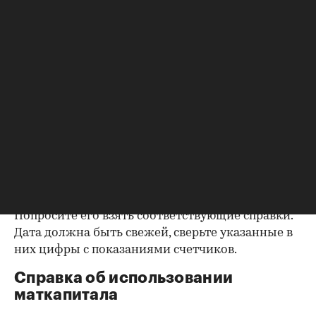
квартире заключается в получении архивной
выписки из домовой книги — это даст
возможность убедиться, что вы не получите в
нагрузку жильцов, имеющих право пользования.
Справка об отсутствии
задолженности по коммунальным
платежам
Важно убедиться в отсутствии задолженностей:
до продажи квартиры оплата «коммуналки» —
обязанность прежнего собственника. А как
проверить долги по коммунальным платежам?
Попросите его взять соответствующие справки.
Дата должна быть свежей, сверьте указанные в
них цифры с показаниями счетчиков.
Справка об использовании
маткапитала