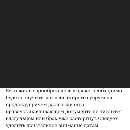
данными из прочих документов.
Несовпадение — повод к более углубленной
проверке.
Как отмечают в «ИНКОМ-Недвижимости», если в
выписке имеются сведения об обременениях на
квартиру (ипотека, арест и т.д.), следует
запросить у продавца дополнительные
документы, например о выплате ипотеки, чтобы
убедиться в отсутствии препятствий к сделке.
Согласие второй половины на
продажу
Если жилье приобреталось в браке, необходимо
будет получить согласие второго супруга на
продажу, причем даже если он в
правоустанавливающем документе не числится
владельцем или брак уже расторгнут. Следует
уделить пристальное внимание датам