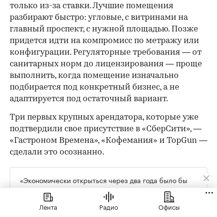
только из-за ставки. Лучшие помещения
разбирают быстро: угловые, с витринами на
главный проспект, с нужной площадью. Позже
придется идти на компромисс по метражу или
конфигурации. Регуляторные требования — от
санитарных норм до лицензирования — проще
выполнить, когда помещение изначально
подбирается под конкретный бизнес, а не
адаптируется под остаточный вариант.
Три первых крупных арендатора, которые уже
подтвердили свое присутствие в «СберСити», —
«Гастроном Времена», «Кофемания» и TopGun —
сделали это осознанно.
«Экономически открыться через два года было бы
проще и приятнее. Но мы готовы принять эти риски
и, возможно, какое-то время работать не в плюс. Мы
Лента
Радио
Офисы
рассматриваем это как инвестиции в будущее», —