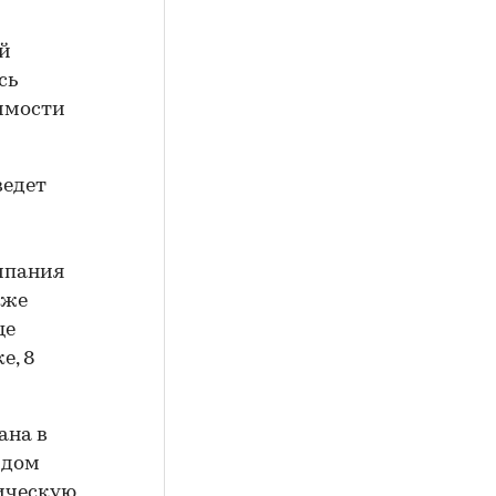
ый
сь
жимости
ведет
мпания
кже
це
е, 8
ана в
рдом
ическую