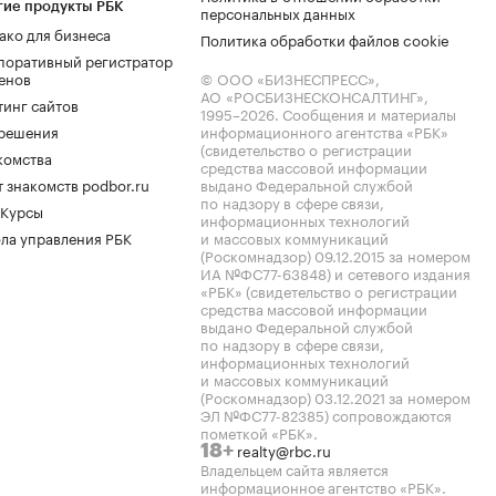
гие продукты РБК
персональных данных
ако для бизнеса
Политика обработки файлов cookie
поративный регистратор
енов
© ООО «БИЗНЕСПРЕСС»,
АО «РОСБИЗНЕСКОНСАЛТИНГ»,
тинг сайтов
1995–2026
. Сообщения и материалы
.решения
информационного агентства «РБК»
(свидетельство о регистрации
комства
средства массовой информации
 знакомств podbor.ru
выдано Федеральной службой
по надзору в сфере связи,
 Курсы
информационных технологий
ла управления РБК
и массовых коммуникаций
(Роскомнадзор) 09.12.2015 за номером
ИА №ФС77-63848) и сетевого издания
«РБК» (свидетельство о регистрации
средства массовой информации
выдано Федеральной службой
по надзору в сфере связи,
информационных технологий
и массовых коммуникаций
(Роскомнадзор) 03.12.2021 за номером
ЭЛ №ФС77-82385) сопровождаются
пометкой «РБК».
realty@rbc.ru
18+
Владельцем сайта является
информационное агентство «РБК».