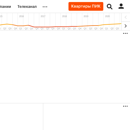
...
пании
Телеканал
ионеры
вания
личной валюты