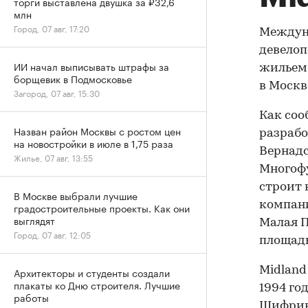
торги выставлена двушка за ₽32,6
млн
Город, 07 авг, 17:20
Междуна
девелоп
ИИ начал выписывать штрафы за
жильем.
борщевик в Подмосковье
в Москв
Загород, 07 авг, 15:30
Как соо
Назван район Москвы с ростом цен
разрабо
на новостройки в июле в 1,75 раза
Вернадск
Жилье, 07 авг, 13:55
Многоф
строит 
В Москве выбрали лучшие
компани
градостроительные проекты. Как они
выглядят
Малая П
Город, 07 авг, 12:05
площадью
Midland
Архитекторы и студенты создали
плакаты ко Дню строителя. Лучшие
1994 го
работы
Шифрины