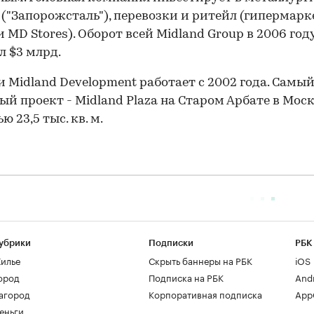
 ("Запорожсталь"), перевозки и ритейл (гипермар
и MD Stores). Оборот всей Midland Group в 2006 год
л $3 млрд.
и Midland Development работает с 2002 года. Самы
ый проект - Midland Plaza на Старом Арбате в Мос
 23,5 тыс. кв. м.
убрики
Подписки
РБК
илье
Скрыть баннеры на РБК
iOS
ород
Подписка на РБК
And
агород
Корпоративная подписка
AppG
еньги