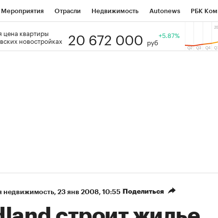
Мероприятия
Отрасли
Недвижимость
Autonews
РБК Ком
20 672 000
 цена квартиры
 РБК
РБК Образование
РБК Курсы
РБК Life
+5.87%
Тренды
Виз
вских новостройках
руб
ь
Крипто
РБК Бизнес-среда
Дискуссионный клуб
Исследо
зета
Спецпроекты СПб
Конференции СПб
Спецпроекты
кономика
Бизнес
Технологии и медиа
Финансы
Рынок на
Поделиться
я недвижимость
⁠,
23 янв 2008, 10:55
dland строит жилье