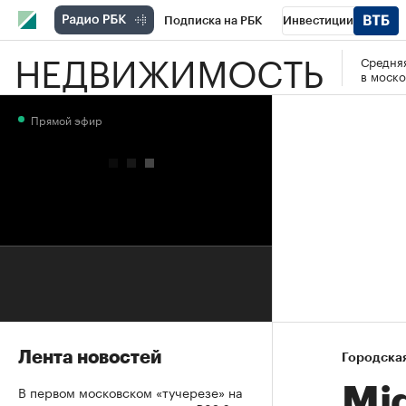
Подписка на РБК
Инвестиции
НЕДВИЖИМОСТЬ
Средняя
РБК Вино
Спорт
Школа управления
в моско
Национальные проекты
Город
Стил
Прямой эфир
Кредитные рейтинги
Франшизы
Га
Проверка контрагентов
Политика
Э
Лента новостей
Городска
В первом московском «тучерезе» на
Mi