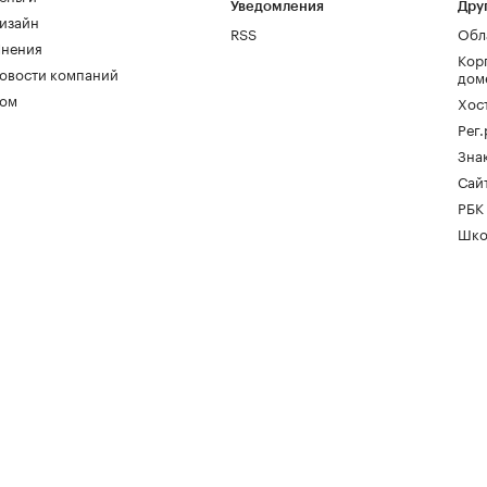
Уведомления
Дру
изайн
RSS
Обл
нения
Кор
овости компаний
дом
ом
Хос
Рег
Зна
Сайт
РБК
Шко