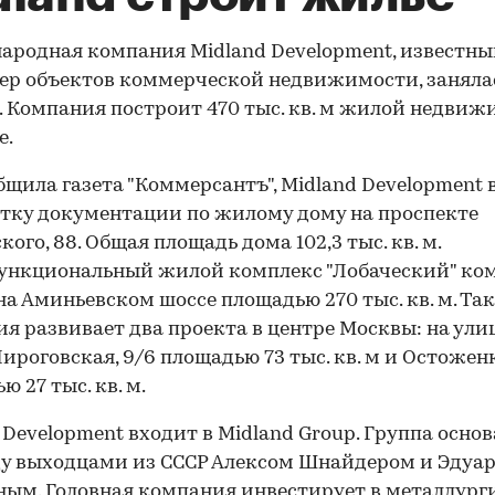
родная компания Midland Development, известн
ер объектов коммерческой недвижимости, заняла
 Компания построит 470 тыс. кв. м жилой недви
е.
бщила газета "Коммерсантъ", Midland Development 
тку документации по жилому дому на проспекте
ого, 88. Общая площадь дома 102,3 тыс. кв. м.
ункциональный жилой комплекс "Лобаческий" ко
на Аминьевском шоссе площадью 270 тыс. кв. м. Та
я развивает два проекта в центре Москвы: на ули
ироговская, 9/6 площадью 73 тыс. кв. м и Остоженк
 27 тыс. кв. м.
 Development входит в Midland Group. Группа основ
ду выходцами из СССР Алексом Шнайдером и Эдуа
м. Головная компания инвестирует в металлург