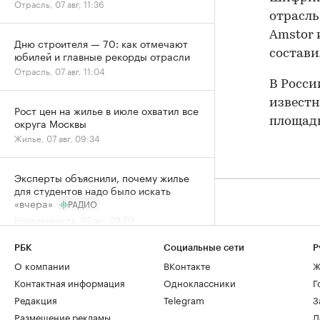
Отрасль, 07 авг, 11:36
отрасль
Amstor 
Дню строителя — 70: как отмечают
состави
юбилей и главные рекорды отрасли
Отрасль, 07 авг, 11:04
В Росси
известн
Рост цен на жилье в июле охватил все
округа Москвы
площадью
Жилье, 07 авг, 09:34
Эксперты объяснили, почему жилье
для студентов надо было искать
«вчера»
РАДИО
Недвижимость, 07 авг, 09:03
РБК
Социальные сети
Р
В Москве на торги выставили палаты
О компании
ВКонтакте
Ж
допетровской эпохи дешевле трешки
Контактная информация
Одноклассники
Г
Город, 06 авг, 18:07
Редакция
Telegram
З
Размещение рекламы
Д