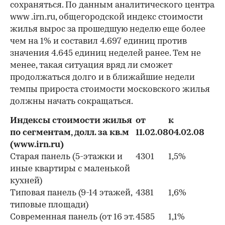
сохраняться. По данным аналитического центра
www .irn.ru, общегородской индекс стоимости
жилья вырос за прошедшую неделю еще более
чем на 1% и составил 4.697 единиц против
значения 4.645 единиц неделей ранее. Тем не
менее, такая ситуация вряд ли сможет
продолжаться долго и в ближайшие недели
темпы прироста стоимости московского жилья
должны начать сокращаться.
Индексы стоимости жилья
от
к
по сегментам, долл. за кв.м
11.02.08
04.02.08
(www.irn.ru)
Старая панель (5-этажки и
4301
1,5%
иные квартиры с маленькой
кухней)
Типовая панель (9-14 этажей,
4381
1,6%
типовые площади)
Современная панель (от 16 эт.
4585
1,1%