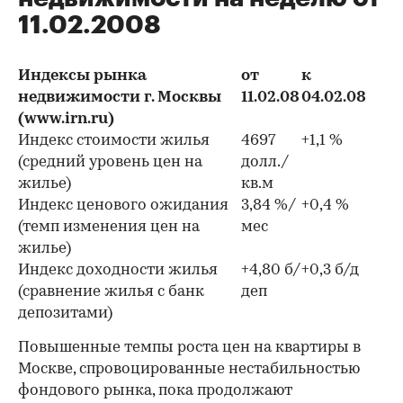
11.02.2008
Индексы рынка
от
к
недвижимости г. Москвы
11.02.08
04.02.08
(www.irn.ru)
Индекс стоимости жилья
4697
+1,1 %
(средний уровень цен на
долл./
жилье)
кв.м
Индекс ценового ожидания
3,84 %/
+0,4 %
(темп изменения цен на
мес
жилье)
Индекс доходности жилья
+4,80 б/
+0,3 б/д
(сравнение жилья с банк
деп
депозитами)
Повышенные темпы роста цен на квартиры в
Москве, спровоцированные нестабильностью
фондового рынка, пока продолжают