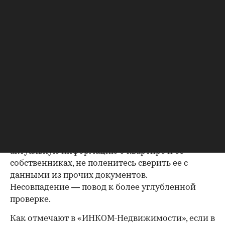
проводить сделку; подтверждающие это
документы могут быть различными, например
договор купли-продажи, дарения, передачи
(приватизация), свидетельство о праве на
наследство. В любом случае в них содержатся
данные о собственниках и самом объекте
недвижимости, в которых не должно быть
несоответствий.
Выписка из ЕГРН — реестра
собственников
Выписка ЕГРН при покупке вторички содержит
актуальную информацию о квартире и ее
собственниках, не поленитесь сверить ее с
данными из прочих документов.
Несовпадение — повод к более углубленной
проверке.
Как отмечают в «ИНКОМ-Недвижимости», если в