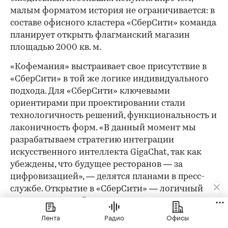
малым форматом история не ограничивается: в
составе офисного кластера «СберСити» команда
планирует открыть флагманский магазин
площадью 2000 кв. м.
«Кофемания» выстраивает свое присутствие в
«СберСити» в той же логике индивидуального
подхода. Для «СберСити» ключевыми
ориентирами при проектировании стали
технологичность решений, функциональность и
лаконичность форм. «В данный момент мы
разрабатываем стратегию интеграции
искусственного интеллекта GigaChat, так как
убеждены, что будущее ресторанов — за
цифровизацией», — делятся планами в пресс-
службе. Открытие в «СберСити» — логичный
шаг в рамках этой стратегии: сеть уже
подтвердила высокую эффективность
Лента
Радио
Офисы
Новорижского направления.