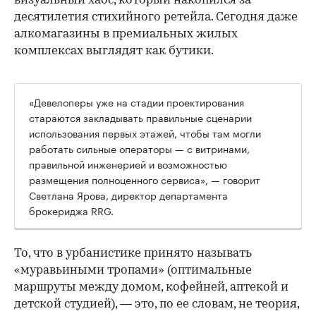
визуальный хаос, который накопился за
десятилетия стихийного ретейла. Сегодня даже
алкомагазины в премиальных жилых
комплексах выглядят как бутики.
«Девелоперы уже на стадии проектирования
стараются закладывать правильные сценарии
использования первых этажей, чтобы там могли
работать сильные операторы — с витринами,
правильной инженерией и возможностью
размещения полноценного сервиса», — говорит
Светлана Ярова, директор департамента
брокериджа RRG.
00:00
/
00:00
То, что в урбанистике принято называть
«муравьиными тропами» (оптимальные
маршруты между домом, кофейней, аптекой и
детской студией), — это, по ее словам, не теория,