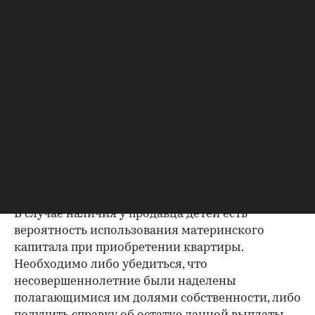
платежам
Важно убедиться в отсутствии задолженностей:
до продажи квартиры оплата «коммуналки» —
обязанность прежнего собственника. А как
проверить долги по коммунальным платежам?
Попросите его взять соответствующие справки.
Дата должна быть свежей, сверьте указанные в
них цифры с показаниями счетчиков.
Справка об использовании
маткапитала
В случае наличия у продавца детей есть
вероятность использования материнского
капитала при приобретении квартиры.
Необходимо либо убедиться, что
несовершеннолетние были наделены
полагающимися им долями собственности, либо