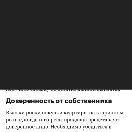
Попросите его взять соответствующие справки.
Дата должна быть свежей, сверьте указанные в
них цифры с показаниями счетчиков.
Справка об использовании
маткапитала
В случае наличия у продавца детей есть
вероятность использования материнского
капитала при приобретении квартиры.
Необходимо либо убедиться, что
несовершеннолетние были наделены
полагающимися им долями собственности, либо
получить справку об остатке данной выплаты.
Доверенность от собственника
Высоки риски покупки квартиры на вторичном
рынке, когда интересы продавца представляет
доверенное лицо. Необходимо убедиться в