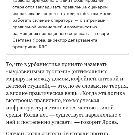
стараются закладывать правильные сценарии
использования первых этажей, чтобы там могли
работать сильные операторы — с витринами,
правильной инженерией и возможностью
размещения полноценного сервиса», — говорит
Светлана Ярова, директор департамента
брокериджа RRG.
00:00
/
00:00
То, что в урбанистике принято называть
«муравьиными тропами» (оптимальные
маршруты между домом, кофейней, аптекой и
детской студией), — это, по ее словам, не теория,
а вполне практическая вещь. «Когда эта логика
выстроена правильно, коммерческая
инфраструктура становится частью жилой
среды. Когда нет — существует параллельно с
ней и постепенно угасает», — говорит Ярова.
Случаи, когда жители бунтовали против