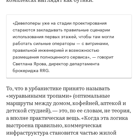
комплексах выглядят как бутики.
«Девелоперы уже на стадии проектирования
стараются закладывать правильные сценарии
использования первых этажей, чтобы там могли
работать сильные операторы — с витринами,
правильной инженерией и возможностью
размещения полноценного сервиса», — говорит
Светлана Ярова, директор департамента
брокериджа RRG.
00:00
/
00:00
То, что в урбанистике принято называть
«муравьиными тропами» (оптимальные
маршруты между домом, кофейней, аптекой и
детской студией), — это, по ее словам, не теория,
а вполне практическая вещь. «Когда эта логика
выстроена правильно, коммерческая
инфраструктура становится частью жилой