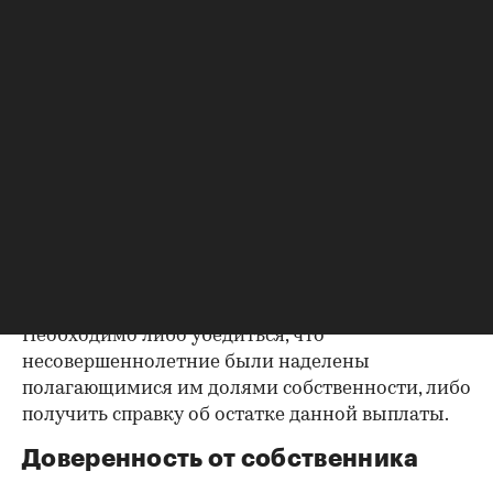
до продажи квартиры оплата «коммуналки» —
обязанность прежнего собственника. А как
проверить долги по коммунальным платежам?
Попросите его взять соответствующие справки.
Дата должна быть свежей, сверьте указанные в
них цифры с показаниями счетчиков.
Справка об использовании
маткапитала
В случае наличия у продавца детей есть
вероятность использования материнского
капитала при приобретении квартиры.
Необходимо либо убедиться, что
несовершеннолетние были наделены
полагающимися им долями собственности, либо
получить справку об остатке данной выплаты.
Доверенность от собственника