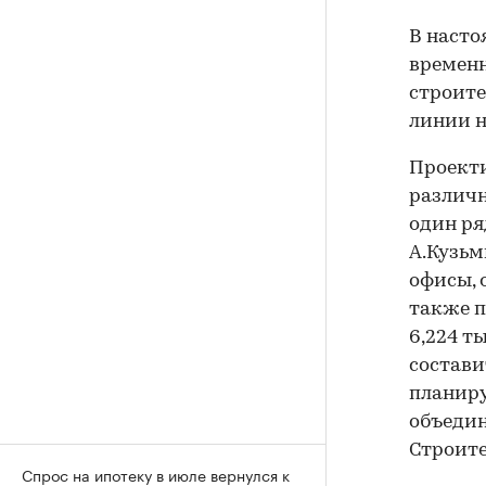
В насто
временн
строит
линии н
Проекти
различн
один ря
А.Кузьм
офисы, 
также п
6,224 т
составит
планиру
объедин
Строите
Спрос на ипотеку в июле вернулся к