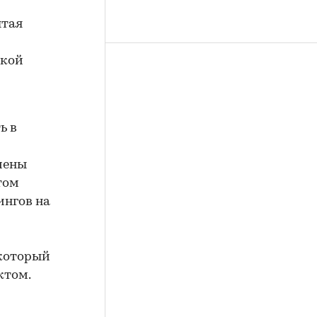
ытая
ской
й
ь в
чены
том
ингов на
 который
ктом.