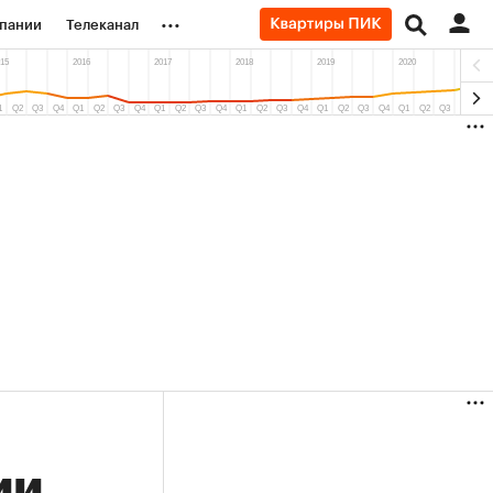
...
пании
Телеканал
ионеры
вания
личной валюты
ии