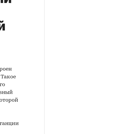
й
троен
 Такое
го
авный
которой
станции