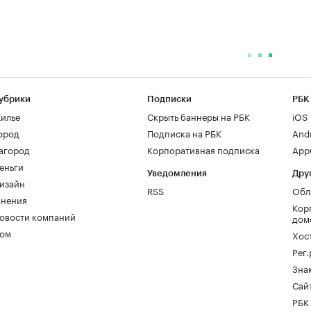
убрики
Подписки
РБК
илье
Скрыть баннеры на РБК
iOS
ород
Подписка на РБК
And
агород
Корпоративная подписка
AppG
еньги
Уведомления
Дру
изайн
RSS
Обл
нения
Кор
овости компаний
дом
ом
Хос
Рег
Зна
Сайт
РБК