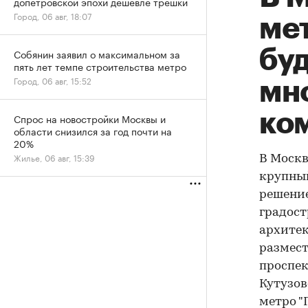
допетровской эпохи дешевле трешки
Город, 06 авг, 18:07
ме
бу
Собянин заявил о максимальном за
пять лет темпе строительства метро
Город, 06 авг, 15:52
мн
ко
Спрос на новостройки Москвы и
области снизился за год почти на
20%
Жилье, 06 авг, 15:39
В Москв
крупны
решение
градост
архитек
размест
проспек
Кутузов
метро "