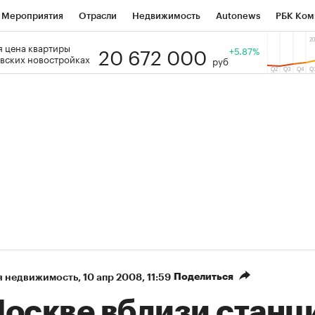
Мероприятия
Отрасли
Недвижимость
Autonews
РБК Ком
20 672 000
 цена квартиры
 РБК
РБК Образование
РБК Курсы
РБК Life
+5.87%
Тренды
Виз
вских новостройках
руб
ь
Крипто
РБК Бизнес-среда
Дискуссионный клуб
Исследо
зета
Спецпроекты СПб
Конференции СПб
Спецпроекты
кономика
Бизнес
Технологии и медиа
Финансы
Рынок на
Поделиться
я недвижимость
⁠,
10 апр 2008, 11:59
Москве вблизи станц