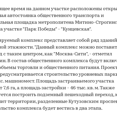
ящее время на данном участке расположены откр
ая автостоянка общественного транспорта и
ельная площадка метрополитена Митино-Строгин
а участке "Парк Победы" - "Кунцевская".
руемый комплекс представляет собой ряд здани
ой этажности. "Данный комплекс можно поставит
д с таким центром, как "Москва-Сити", - отметил
ин. В состав общественного комплекса будут вклю
объемы торговли и общественного питания. Проек
редусматривается строительство уровневых парк
ыс. машиномест. Площадь застраиваемого участка
 7,6 га, а площадь застройки - 46 тыс. кв. м. Также
ется построить подземный пешеходный переход,
ит территории, разделенные Кутузовским проспе
льство комплекса будет вестись в два этапа.