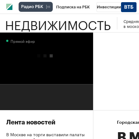
Подписка на РБК
Инвестиции
НЕДВИЖИМОСТЬ
Средняя
РБК Вино
Спорт
Школа управления
в моско
Национальные проекты
Город
Стил
Прямой эфир
Кредитные рейтинги
Франшизы
Га
Проверка контрагентов
Политика
Э
Лента новостей
Городска
В Москве на торги выставили палаты
В 