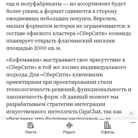
еда и полуфабрикаты — но ассортимент будет
более узким, а формат сдвинется в сторону
ежедневных небольших покупок. Впрочем,
малым форматом история не ограничивается: в
составе офисного кластера «СберСити» команда
планирует открыть флагманский магазин
площадью 2000 кв. м.
«Кофемания» выстраивает свое присутствие в
«СберСити» в той же логике индивидуального
подхода. Для «СберСити» ключевыми
ориентирами при проектировании стали
технологичность решений, функциональность и
лаконичность форм. «В данный момент мы
разрабатываем стратегию интеграции
искусственного интеллекта GigaChat, так как
убеждены, что будущее ресторанов — за
цифровизацией», — делятся планами в пресс-
Лента
Радио
Офисы
службе. Открытие в «СберСити» — логичный