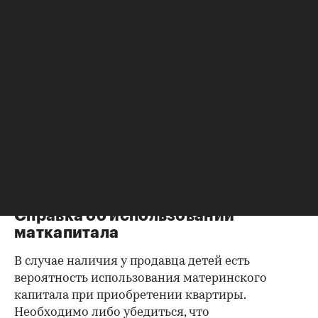
Справка об отсутствии
задолженности по коммунальным
платежам
Важно убедиться в отсутствии задолженностей:
до продажи квартиры оплата «коммуналки» —
обязанность прежнего собственника. А как
проверить долги по коммунальным платежам?
Попросите его взять соответствующие справки.
Дата должна быть свежей, сверьте указанные в
них цифры с показаниями счетчиков.
Справка об использовании
маткапитала
В случае наличия у продавца детей есть
вероятность использования материнского
капитала при приобретении квартиры.
Необходимо либо убедиться, что