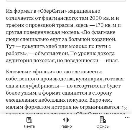
Их формат в «СберСити» кардинально
отличается от флагманского: там 2000 кв. м и
трафик с проездной трассы, здесь — 170 кв. м и
другая поведенческая модель. «Во флагмане
люди специально едут за большой корзиной.
Тут — докупить хлеб или молоко по пути с
работы», — объясняет он. По уровню дохода
аудитория похожая, но поведенчески — иная.
Ключевые «фишки» остаются: качество
собственного производства, кулинария, готовая
еда и полуфабрикаты — но ассортимент будет
более узким, а формат сдвинется в сторону
ежедневных небольших покупок. Впрочем,
малым форматом история не ограничивается: в
составе офисного кластера «СберСити» команда
планирует открыть флагманский магазин
Лента
Радио
Офисы
площадью 2000 кв. м.