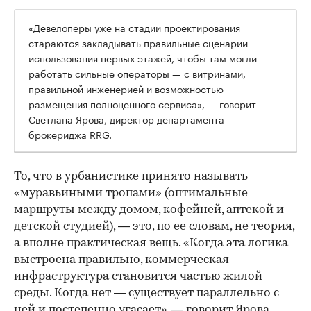
«Девелоперы уже на стадии проектирования
стараются закладывать правильные сценарии
использования первых этажей, чтобы там могли
работать сильные операторы — с витринами,
правильной инженерией и возможностью
размещения полноценного сервиса», — говорит
Светлана Ярова, директор департамента
брокериджа RRG.
00:00
/
00:00
То, что в урбанистике принято называть
«муравьиными тропами» (оптимальные
маршруты между домом, кофейней, аптекой и
детской студией), — это, по ее словам, не теория,
а вполне практическая вещь. «Когда эта логика
выстроена правильно, коммерческая
инфраструктура становится частью жилой
среды. Когда нет — существует параллельно с
ней и постепенно угасает», — говорит Ярова.