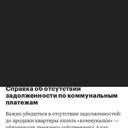
Справка о зарегистрированных
лицах
Идеально, если в жилище никто не
зарегистрирован. Верить на слово не стоит,
попросите продавца документально
подтвердить этот факт. Проверка прописанных в
квартире заключается в получении архивной
выписки из домовой книги — это даст
возможность убедиться, что вы не получите в
нагрузку жильцов, имеющих право пользования.
Справка об отсутствии
задолженности по коммунальным
платежам
Важно убедиться в отсутствии задолженностей:
до продажи квартиры оплата «коммуналки» —
обязанность прежнего собственника. А как