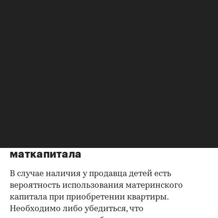
Справка об отсутствии
задолженности по коммунальным
платежам
Важно убедиться в отсутствии задолженностей:
до продажи квартиры оплата «коммуналки» —
обязанность прежнего собственника. А как
проверить долги по коммунальным платежам?
Попросите его взять соответствующие справки.
Дата должна быть свежей, сверьте указанные в
них цифры с показаниями счетчиков.
Справка об использовании
маткапитала
В случае наличия у продавца детей есть
вероятность использования материнского
капитала при приобретении квартиры.
Необходимо либо убедиться, что