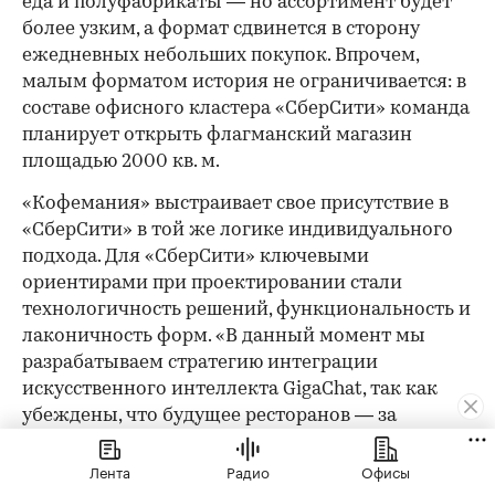
еда и полуфабрикаты — но ассортимент будет
более узким, а формат сдвинется в сторону
ежедневных небольших покупок. Впрочем,
малым форматом история не ограничивается: в
составе офисного кластера «СберСити» команда
планирует открыть флагманский магазин
площадью 2000 кв. м.
«Кофемания» выстраивает свое присутствие в
«СберСити» в той же логике индивидуального
подхода. Для «СберСити» ключевыми
ориентирами при проектировании стали
технологичность решений, функциональность и
лаконичность форм. «В данный момент мы
разрабатываем стратегию интеграции
искусственного интеллекта GigaChat, так как
убеждены, что будущее ресторанов — за
цифровизацией», — делятся планами в пресс-
службе. Открытие в «СберСити» — логичный
Лента
Радио
Офисы