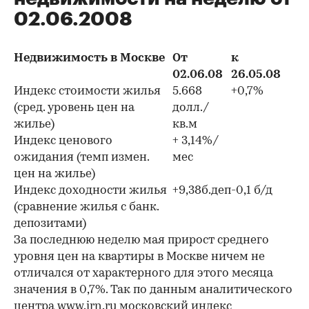
02.06.2008
Недвижимость в Москве
От
к
02.06.08
26.05.08
Индекс стоимости жилья
5.668
+0,7%
(сред. уровень цен на
долл./
жилье)
кв.м
Индекс ценового
+ 3,14%/
ожидания (темп измен.
мес
цен на жилье)
Индекс доходности жилья
+9,38б.деп
-0,1 б/д
(сравнение жилья с банк.
депозитами)
За последнюю неделю мая прирост среднего
уровня цен на квартиры в Москве ничем не
отличался от характерного для этого месяца
значения в 0,7%. Так по данным аналитического
центра
www.irn.ru
московский индекс