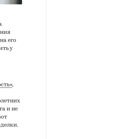
а
ения
на его
ить у
сть»
,
олетних
а и не
вот
сделки.