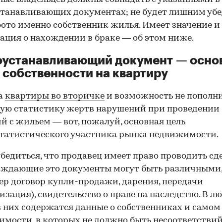
танавливающих документах; не будет лишним убе
фото именно собственник жилья. Имеет значение и
ция о нахождении в браке — об этом ниже.
оустанавливающий документ — осно
 собственности на квартиру
а
квартиры во вторичке
и возможность не пополн
ую статистику жертв нарушений при проведении
й с жильем — вот, пожалуй, основная цель
татистического участника рынка недвижимости.
00:00
/
00:00
бедиться, что продавец имеет право проводить сд
рждающие это документы могут быть различными
р договор купли-продажи, дарения, передачи
изация), свидетельство о праве на наследство. В л
в них содержатся данные о собственниках и самом
мости, в которых не должно быть несоответствий