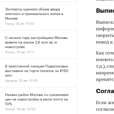
Эксперты оценили объем ввода
Выпис
элитного и премиального жилья в
Москве
Выписка
Город, 05 авг, 10:53
информа
сверить
С начала года застройщики Москвы
вывели на рынок 2,6 млн кв. м
повод к
новостроек
Жилье, 05 авг, 10:11
Как отм
имеются
В престижной локации Подмосковья
т.д.), 
выставили на торги поселок за ₽190
наприме
млн
препятс
Загород, 05 авг, 10:03
Согла
Назван район Москвы со снижением
цен на новостройки в июле почти на
Если жи
10%
Жилье, 05 авг, 10:00
согласи