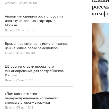
Плани
Отрасль, 06 авг, 10:00
рассч
комфо
Аналитики оценили рост спроса на
ипотеку на разные квартиры в
Москве
Деньги, 06 авг, 09:00
Временное явление: в июле снижение
цен на жилье резко замедлилось
Жилье, 06 авг, 06:00
ЦБ оценил ставки проектного
финансирования для застройщиков
России
Деньги, 05 авг, 18:13
«Домклик» отметил
перераспределение ипотечного
спроса в сторону вторички
Деньги, 05 авг, 15:13