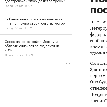
допетровской эпохи дешевле трешки
Город, 06 авг, 18:07
пос
Собянин заявил о максимальном за
На стро
пять лет темпе строительства метро
Город, 06 авг, 15:52
Петербу
федерал
Спрос на новостройки Москвы и
сообщил
области снизился за год почти на
время т
20%
здания 
Жилье, 06 авг, 15:39
Согласн
Здание 
пересеч
Оно буд
отведен
Подрядч
России"