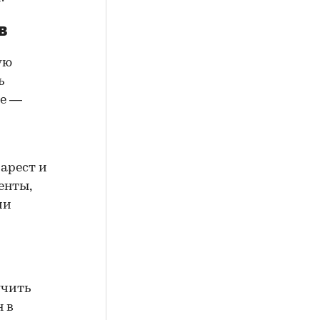
в
ую
ь
ие —
арест и
енты,
ии
учить
н в