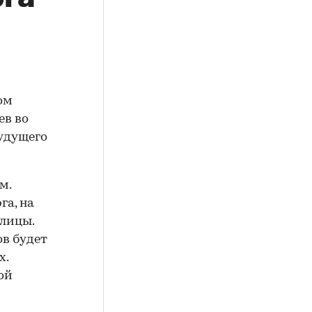
ом
ев во
удущего
м.
га, на
улицы.
ов будет
х.
ой