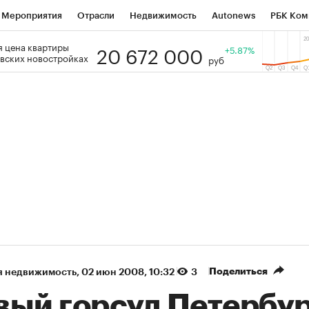
Мероприятия
Отрасли
Недвижимость
Autonews
РБК Ком
20 672 000
 цена квартиры
 РБК
РБК Образование
РБК Курсы
РБК Life
+5.87%
Тренды
Виз
вских новостройках
руб
ь
Крипто
РБК Бизнес-среда
Дискуссионный клуб
Исследо
зета
Спецпроекты СПб
Конференции СПб
Спецпроекты
кономика
Бизнес
Технологии и медиа
Финансы
Рынок на
(+87,03%)
(+29,77%)
5 450
АФК «Система» ₽12
Купить
К
 ПСБ к 29.07.27
прогноз БКС к 15.07.27
Поделиться
я недвижимость
⁠,
02 июн 2008, 10:32
3
вый горсуд Петербу