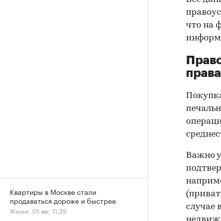
правоус
что на 
информа
Прав
права
Покупк
печальн
операци
среднес
Важно у
подтве
наприме
Квартиры в Москве стали
(приват
продаваться дороже и быстрее
случае 
Жилье, 05 авг, 11:29
недвижи