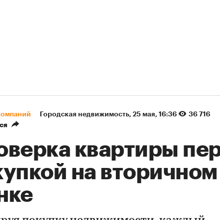
компаний
Городская недвижимость
⁠,
25 мая, 16:36
36 716
ся
оверка квартиры пе
купкой на вторичном
нке