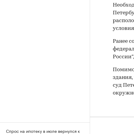
Необход
Петербу
располо
условия
Ранее с
федерал
России"
Помимо 
здания,
суд Пет
окружно
Спрос на ипотеку в июле вернулся к