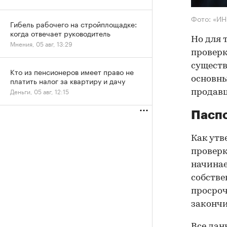
Фото: «И
Гибель рабочего на стройплощадке:
когда отвечает руководитель
Но для 
Мнения, 05 авг, 13:29
проверк
существ
Кто из пенсионеров имеет право не
основны
платить налог за квартиру и дачу
Деньги, 05 авг, 12:15
продав
Паспо
Как утв
проверк
начинае
собстве
просроч
закончи
Все дан