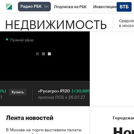
Подписка на РБК
Инвестиции
НЕДВИЖИМОСТЬ
Средняя
РБК Вино
Спорт
Школа управления
в моско
Национальные проекты
Город
Стил
Прямой эфир
Кредитные рейтинги
Франшизы
Га
Проверка контрагентов
Политика
Э
(+30,89%)
«Русагро» ₽120
Ozon ₽
Купить
Купить
прогноз ПСБ к 26.07.27
прогноз
Лента новостей
Городска
В Москве на торги выставили палаты
Но