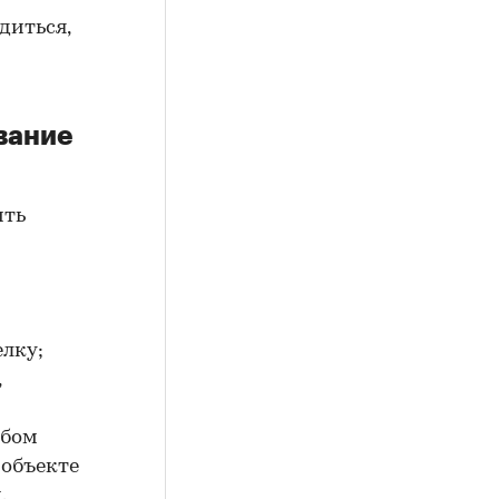
диться,
вание
ить
елку;
,
юбом
 объекте
.