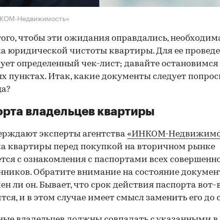
НКОМ-Недвижимость»
того, чтобы эти ожидания оправдались, необходим
а юридической чистоты квартиры. Для ее провед
ует определенный чек-лист; давайте остановимся 
х пунктах. Итак, какие документы следует попрос
ца?
рта владельцев квартиры
ерждают эксперты агентства
«ИНКОМ-Недвижимо
а квартиры перед покупкой на вторичном рынке
тся с ознакомления с паспортами всех совершенн
нников. Обратите внимание на состояние документ
ен ли он. Бывает, что срок действия паспорта вот-
тся, и в этом случае имеет смысл заменить его до 
ные владельцев должны совпадать с указанными в