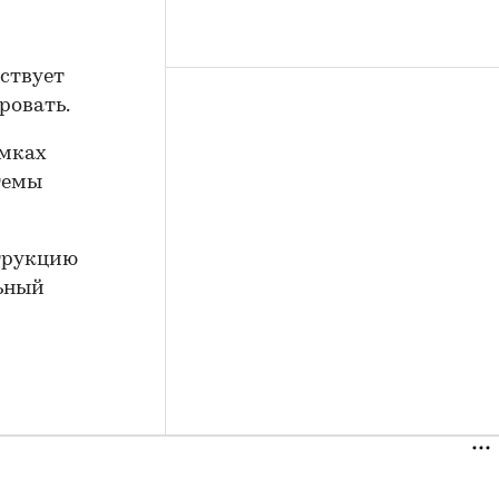
тствует
ровать.
амках
темы
струкцию
льный