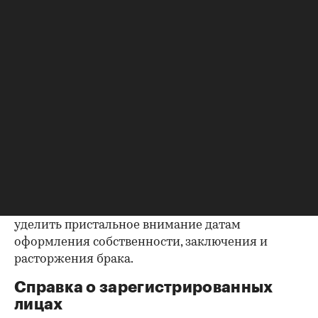
квартиру (ипотека, арест и т.д.), следует
запросить у продавца дополнительные
документы, например о выплате ипотеки, чтобы
убедиться в отсутствии препятствий к сделке.
Согласие второй половины на
продажу
Если жилье приобреталось в браке, необходимо
будет получить согласие второго супруга на
продажу, причем даже если он в
правоустанавливающем документе не числится
владельцем или брак уже расторгнут. Следует
уделить пристальное внимание датам
оформления собственности, заключения и
расторжения брака.
Справка о зарегистрированных
лицах