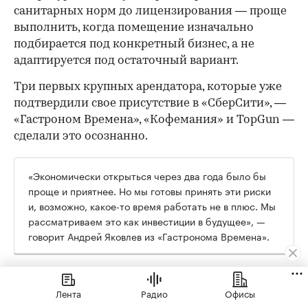
санитарных норм до лицензирования — проще
выполнить, когда помещение изначально
подбирается под конкретный бизнес, а не
адаптируется под остаточный вариант.
Три первых крупных арендатора, которые уже
подтвердили свое присутствие в «СберСити», —
«Гастроном Времена», «Кофемания» и TopGun —
сделали это осознанно.
«Экономически открыться через два года было бы
проще и приятнее. Но мы готовы принять эти риски
и, возможно, какое-то время работать не в плюс. Мы
рассматриваем это как инвестиции в будущее», —
говорит Андрей Яковлев из «Гастронома Времена».
Их формат в «СберСити» кардинально
Лента
Радио
Офисы
отличается от флагманского: там 2000 кв. м и