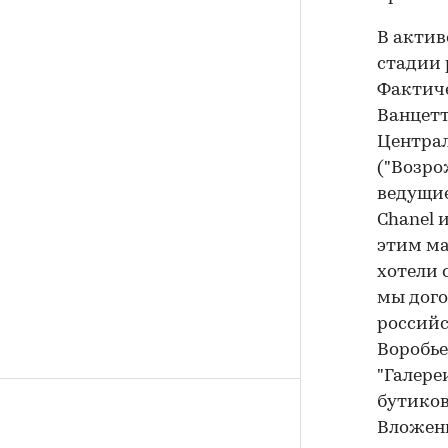
В актив
стадии 
Фактиче
Ванцетт
Централ
("Возро
ведущие 
Chanel и
этим ма
хотели 
мы дого
российс
Воробье
"Галере
бутиков
Вложени