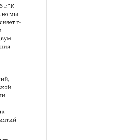
 г. "К
 но мы
сняет г-
я
двум
ания
лий,
ской
ли
да
риятий