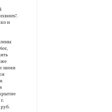
й
ихвинъ".
кко и
влены
ior,
лять
оже
 с ними
ся
н
я
ткрытие
г.
 руб.