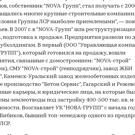
ов, собственник "NOVA-Групп", стал получать с 2006
ащались многие крупные строительные компании,
словия Группы ЛСР наиболее приемлемыми", — поя
ьев. В 2007 г. в "NOVA-Групп" шла реструктуризаци
, подготовка к продаже. Предприятия развели по 
убхолдингам. В первый (ООО "Управляющая комп
РУПП"), который готовился на продажу, вошли
ятия, связанные с домостроением: "NOVA-строй"
ик), СМУ "NOVA-строй" (генподрядчик), завод ЖБИ
", Каменск-Уральский завод железобетонных изде
е производство "Бетон Сервис", Гагарский и Режев
ные карьеры, и юридические лица, на которые бы
ны землеотводы под застройку 400-500 тыс. кв. м
мости. Возглавляет УК "НОВА-ГРУПП" с начала го
Бибиков, бывший топ-менеджер одного из предп
ЛСР.