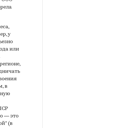
брела
еса,
р, у
ьезно
ода или
к
регионе,
удничать
воения
, в
ьную
ЛСР
но — это
й" (в