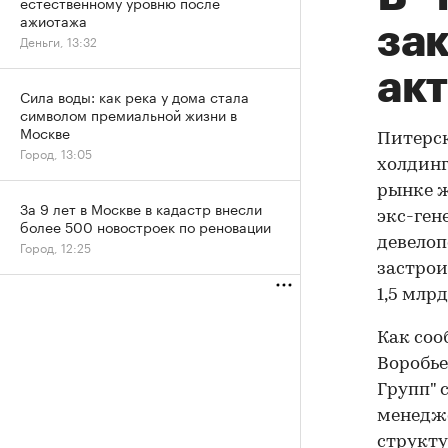
естественному уровню после
ажиотажа
за
Деньги, 13:32
ак
Сила воды: как река у дома стала
символом премиальной жизни в
Москве
Питерск
Город, 13:05
холдинг
рынке ж
За 9 лет в Москве в кадастр внесли
экс-ген
более 500 новостроек по реновации
девелоп
Город, 12:25
застрои
1,5 млрд
Как соо
Воробье
Групп" 
менедже
структу