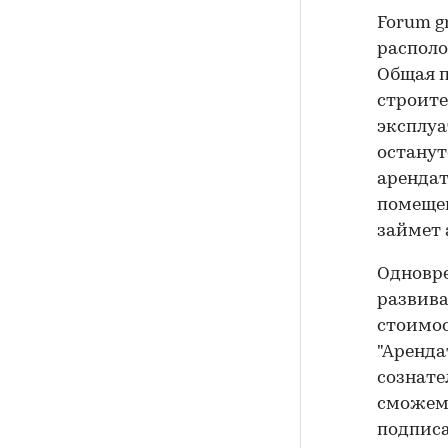
Forum g
располо
Общая п
строите
эксплуа
останут
арендат
помещен
займет 
Одновре
развива
стоимост
"Арендат
сознате
сможем 
подписа