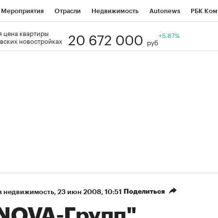
Мероприятия
Отрасли
Недвижимость
Autonews
РБК Ком
20 672 000
 цена квартиры
Образование
РБК Курсы
РБК Life
Тренды
+5.87%
Визионеры
Н
вских новостройках
руб
Дискуссионный клуб
Исследования
Кредитные рейтинги
Фр
Спецпроекты
Проверка контрагентов
Политика
Экономи
к наличной валюты
Поделиться
я недвижимость
⁠,
23 июн 2008, 10:51
"NOVA-Групп"