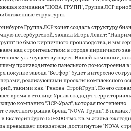
яющая компания "НОВА-ГРУПП", Группа ЛСР прио
риближенные структуры.
ринбурге Группа ЛСР хочет создать структуру бизн
чную петербургской, заявил Игорь Левит: "Наприме
рупп" не было кирпичного производства, и мы сер
аем над строительством в городе кирпичного зав
тением уже существующего. Нашей компании, ка
шему производителю панельного домостроения в 
ря покупке завода "Бетфор" будет интересно сотр
операми, реализующими проекты комплексного ос
рий, такими как "Ренова-Строй­Груп". По его словам
ее время в столице Урала создадут территориал
ющую компанию "ЛСР-Урал", которая постепенно
т с местного рынка бренд "NOVA-Групп". В планах 
 в Екатеринбурге 150-200 тыс. кв. м жилья ежегод
аза превышает показатели, достигнутые "NOVA-стро