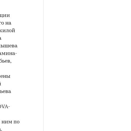
ации
го на
 жилой
а
алышева
Мамина-
бьев,
лены
й
ьева
OVA-
с ним по
.