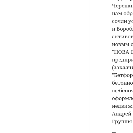
Черепан
нам обр
сочли у
н Вороб
активов
новым с
"НОВА-Г
предпри
(заказч
"Бетфор
бетонно
щебеноч
оформле
недвижи
Андрей 
Группы 