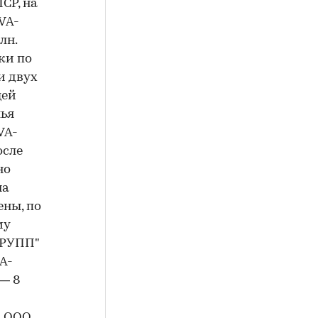
СР, на
VA-
лн.
ки по
и двух
щей
лья
VA-
осле
но
на
ены, по
му
ГРУПП"
A-
 — 8
в ООО