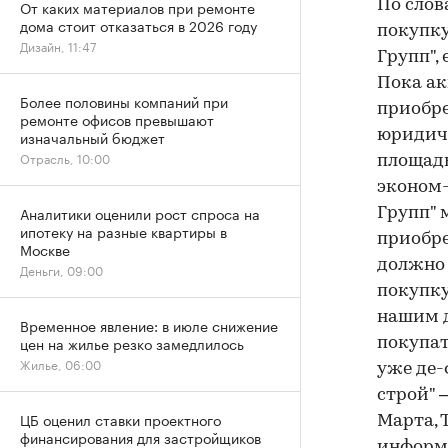
От каких материалов при ремонте
По слов
дома стоит отказаться в 2026 году
покупку
Дизайн, 11:47
Групп",
Пока ак
Более половины компаний при
приобре
ремонте офисов превышают
изначальный бюджет
юридиче
Отрасль, 10:00
площадь
эконом-
Аналитики оценили рост спроса на
Групп" 
ипотеку на разные квартиры в
приобре
Москве
должно 
Деньги, 09:00
покупку
нашим д
Временное явление: в июле снижение
цен на жилье резко замедлилось
покупат
Жилье, 06:00
уже де-
строй" 
ЦБ оценил ставки проектного
Марта, 
финансирования для застройщиков
информа