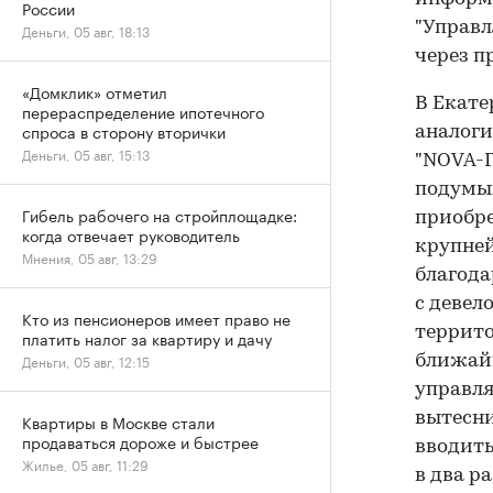
России
"Управл
Деньги, 05 авг, 18:13
через п
«Домклик» отметил
В Екате
перераспределение ипотечного
спроса в сторону вторички
аналоги
Деньги, 05 авг, 15:13
"NOVA-Г
подумыв
Гибель рабочего на стройплощадке:
приобре
когда отвечает руководитель
крупней
Мнения, 05 авг, 13:29
благода
с девел
Кто из пенсионеров имеет право не
террито
платить налог за квартиру и дачу
Деньги, 05 авг, 12:15
ближайш
управля
вытесни
Квартиры в Москве стали
продаваться дороже и быстрее
вводить
Жилье, 05 авг, 11:29
в два р