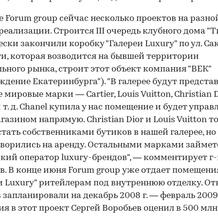
е Forum group сейчас несколько проектов на разно
реализации. Строится III очередь клубного дома "Т
ски закончили коробку "Галереи Luxury" по ул. Са
и, которая возводится на бывшей территории
ьного рынка, строит этот объект компания "ВЕК"
ждение Екатеринбурга"). "В галерее будут предста
мировые марки — Cartier, Louis Vuitton, Christian D
 т. д. Chanel купила у нас помещение и будет управ
газином напрямую. Christian Dior и Louis Vuitton т
стать собственниками бутиков в нашей галерее, но
ворились на аренду. Остальными марками займет
кий оператор luxury-брендов", — комментирует г-
в. В конце июня Forum group уже отдает помещени
и Luxury" ритейлерам под внутреннюю отделку. О
 запланировали на декабрь 2008 г. — февраль 2009 
я в этот проект Сергей Воробьев оценил в 500 млн