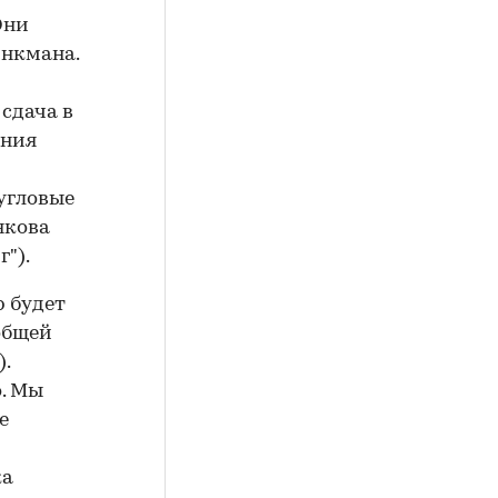
Они
йнкмана.
сдача в
ения
 угловые
якова
").
p будет
общей
).
о. Мы
е
ка