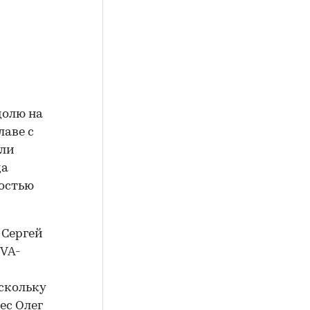
долю на
лаве с
али
да
остью
 Сергей
OVA-
скольку
ес Олег