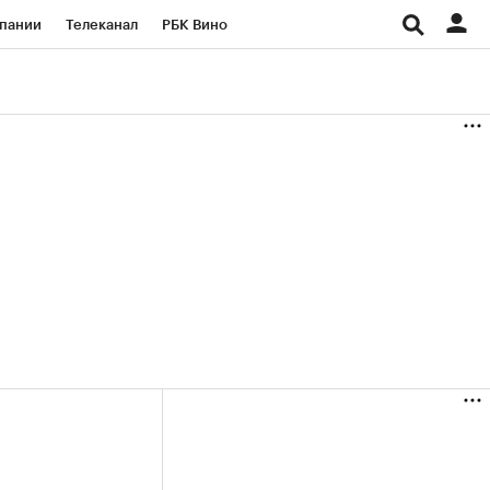
пании
Телеканал
РБК Вино
ациональные проекты
Город
аншизы
Газета
ка
Бизнес