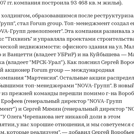
07 гг. компания построила 93 468 кв. м жилья).
холдингом, образовавшимся после реструктуриз
рупп", стал Forum group. Топ-менеджмент создал е
OVA-Групп девелопмент". Эта компания развивала
с "Тихвинъ" и управляла проектами строительств
еской недвижимости: офисного здания на ул. М
 и Ванцетти (владеет УБРиР) и на Куйбышева — 
а (владеет "МРСК-Урал"). Как пояснил Сергей Воро
й акционер Forum group — международная
омпания "Мартенсия". Остальные акции распреде
бывшими топ-менеджерами "NOVA-Групп". В новы
 из преж­ней команды перешли помимо г-на Вороб
Ерофеев (генеральный директор "NOVA-Групп
мент") и Сергей Мямин (генеральный директор "N
. "У Олега Черепанова нет никакой доли в этом
ятии, у нас хорошие отношения, и мы советуемся 
м, которые реализуем", — добавил Сергей Воробьев