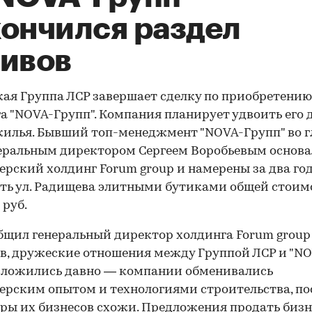
кончился раздел
тивов
ая Группа ЛСР завершает сделку по приобретению
а "NOVA-Групп". Компания планирует удвоить его 
илья. Бывший топ-менеджмент "NOVA-Групп" во г
еральным директором Сергеем Воробьевым основ
ерский холдинг Forum group и намерены за два го
ть ул. Радищева элитными бутиками общей стоим
 руб.
бщил генеральный директор холдинга Forum group
в, дружеские отношения между Группой ЛСР и "N
сложились давно — компании обменивались
рским опытом и технологиями строительства, по
ры их бизнесов схожи. Предложения продать бизн