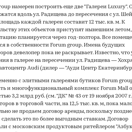
roup намерен построить еще две "Галереи Luxury". 
жатся вдоль ул. Радищева до пересечения с ул. Ше
лощадь каждой галереи составит 12 тыс. кв. м. К
льству этих объектов приступят нынешним летом, 
тацию планируется через год-полтора. Все помещ
ся в собственности Forum group. Имена будущих
оров девелопер пока не раскрывает. Известно, что
ия в галерее на пересечении ул. Радищева — Хохр
автоцентр Audi (дилер — "Ауди Центр Екатеринбург
менно с элитными галереями бутиков Forum grou
ть и многофункциональный комплекс Forum Mall 
ью 3,2 млрд руб. (см. "ДК" № 43 от 19 ноября 2007 г.
оров в торговой части, на 12,5 тыс. кв. м, пока мал
льно не продаем договор аренды, поскольку поздне
сделать это по более выгодным ставкам. Договор
ли с московским продуктовым ритейлером "Азбу