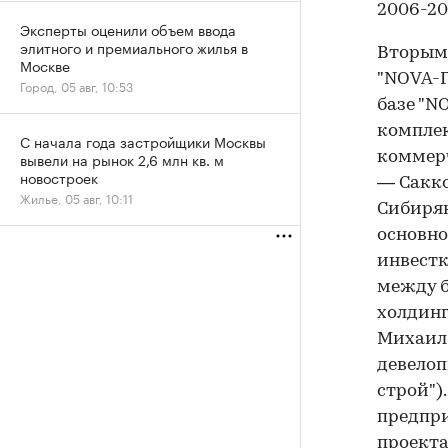
2006-20
Эксперты оценили объем ввода
элитного и премиального жилья в
Вторым 
Москве
"NOVA-Г
Город, 05 авг, 10:53
базе "N
комплек
С начала года застройщики Москвы
вывели на рынок 2,6 млн кв. м
коммерч
новостроек
— Сакко
Жилье, 05 авг, 10:11
Сибиряк
основно
инвестк
между 
холдинг
Михаил 
девелоп
строй")
предпри
проекта