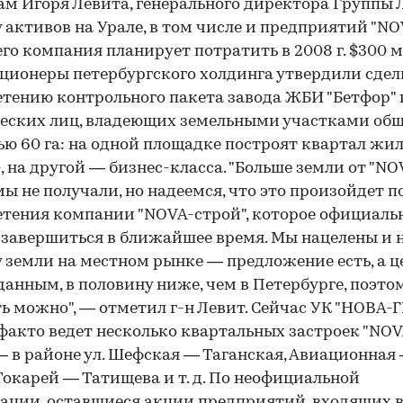
ам Игоря Левита, генерального директора Группы Л
 активов на Урале, в том числе и предприятий "NO
 его компания планирует потратить в 2008 г. $300 м
ционеры петербургского холдинга утвердили сдел
тению контрольного пакета завода ЖБИ "Бетфор" 
ских лиц, владеющих земельными участ­ками об
ю 60 га: на одной площадке построят квартал жи
, на другой — бизнес-класса. "Больше земли от "NO
мы не получали, но надеемся, что это произойдет п
тения компании "NOVA-строй", которое официаль
завершиться в ближайшее время. Мы нацелены и 
 земли на местном рынке — предложение есть, а ц
анным, в половину ниже, чем в Петербурге, поэто
ь можно", — отметил г-н Левит. Сейчас УК "НОВА-
факто ведет несколько квартальных застроек "NOV
— в районе ул. Шефская — Таганская, Авиационная
Токарей — Татищева и т. д. По неофициальной
ции, оставшиеся акции предприятий, входящих 