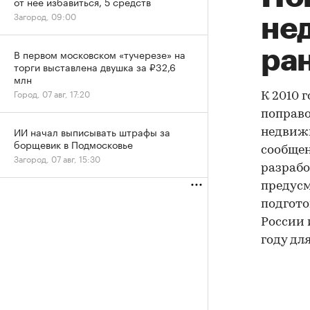
от нее избавиться, 5 средств
Загород, 09:00
не
ран
В первом московском «тучерезе» на
торги выставлена двушка за ₽32,6
млн
Город, 07 авг, 17:20
К 2010 
поправо
ИИ начал выписывать штрафы за
недвижи
борщевик в Подмосковье
сообще
Загород, 07 авг, 15:30
разрабо
предусм
подгот
России 
году дл