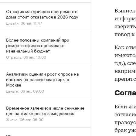
От каких материалов при ремонте
Выписка
дома стоит отказаться в 2026 году
информа
Дизайн, 06 авг, 11:47
сверить
повод к
Более половины компаний при
ремонте офисов превышают
Как отм
изначальный бюджет
имеются
Отрасль, 06 авг, 10:00
т.д.), 
наприме
Аналитики оценили рост спроса на
ипотеку на разные квартиры в
препятс
Москве
Деньги, 06 авг, 09:00
Согла
Если жи
Временное явление: в июле снижение
цен на жилье резко замедлилось
согласи
Жилье, 06 авг, 06:00
правоус
брак уж