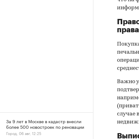
информа
Прав
права
Покупк
печальн
операци
среднес
Важно у
подтве
наприме
(приват
случае 
За 9 лет в Москве в кадастр внесли
недвижи
более 500 новостроек по реновации
Город, 06 авг, 12:25
Выпис