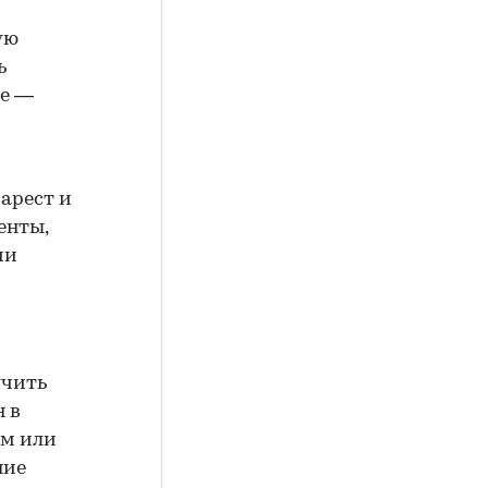
ую
ь
ие —
арест и
енты,
ии
учить
н в
ем или
ние