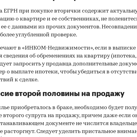
 ЕГРН при покупке вторички содержит актуальн
цию о квартире и ее собственниках, не поленитес
 ее с данными из прочих документов. Несовпаден
 более углубленной проверке.
ечают в «ИНКОМ-Недвижимости», если в выписке
 сведения об обременениях на квартиру (ипотека, 
следует запросить у продавца дополнительные докум
р о выплате ипотеки, чтобы убедиться в отсутств
твий к сделке.
сие второй половины на продажу
лье приобреталось в браке, необходимо будет пол
е второго супруга на продажу, причем даже если о
танавливающем документе не числится владельц
е расторгнут. Следует уделить пристальное внима