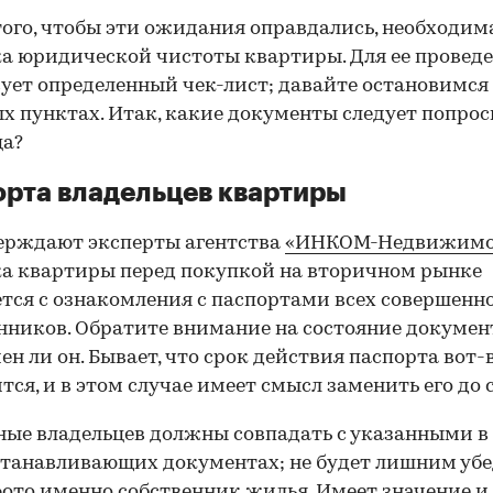
того, чтобы эти ожидания оправдались, необходим
а юридической чистоты квартиры. Для ее провед
ует определенный чек-лист; давайте остановимся 
х пунктах. Итак, какие документы следует попрос
ца?
рта владельцев квартиры
ерждают эксперты агентства
«ИНКОМ-Недвижимо
а квартиры перед покупкой на вторичном рынке
тся с ознакомления с паспортами всех совершенн
нников. Обратите внимание на состояние документ
ен ли он. Бывает, что срок действия паспорта вот-
тся, и в этом случае имеет смысл заменить его до 
ные владельцев должны совпадать с указанными в
танавливающих документах; не будет лишним убе
фото именно собственник жилья. Имеет значение и