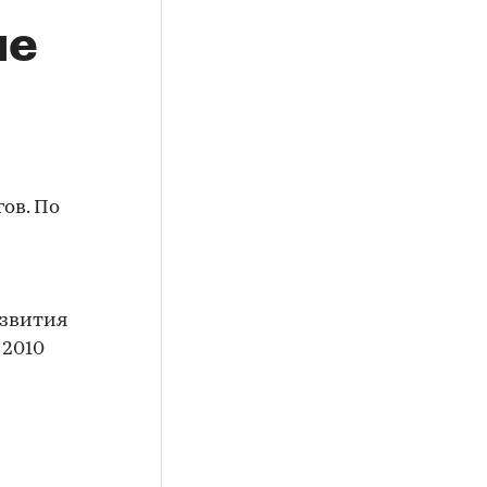
не
ов. По
азвития
 2010