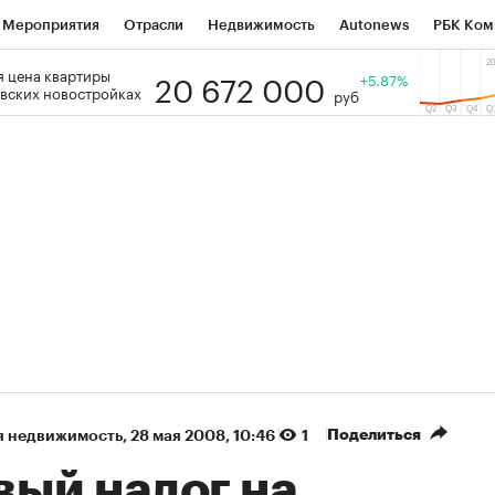
Мероприятия
Отрасли
Недвижимость
Autonews
РБК Ком
20 672 000
 цена квартиры
 РБК
РБК Образование
РБК Курсы
РБК Life
+5.87%
Тренды
Виз
вских новостройках
руб
ь
Крипто
РБК Бизнес-среда
Дискуссионный клуб
Исследо
зета
Спецпроекты СПб
Конференции СПб
Спецпроекты
кономика
Бизнес
Технологии и медиа
Финансы
Рынок на
(+87,93%)
(+32,45%)
5 450
АФК «Система» ₽12
Купить
 ПСБ к 29.07.27
прогноз БКС к 15.07.27
Поделиться
я недвижимость
⁠,
28 мая 2008, 10:46
1
вый налог на