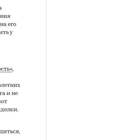
а
ения
на его
ить у
сть»
,
олетних
а и не
вот
сделки.
диться,