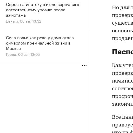
Спрос на ипотеку в июле вернулся к
Но для 
естественному уровню после
ажиотажа
проверк
Деньги, 06 авг, 13:32
существ
основны
Сила воды: как река у дома стала
продав
символом премиальной жизни в
Москве
Паспо
Город, 06 авг, 13:05
Как утв
проверк
начинае
собстве
просроч
закончи
Все дан
правоус
что на 