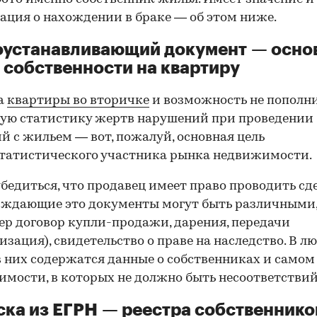
ция о нахождении в браке — об этом ниже.
оустанавливающий документ — осно
 собственности на квартиру
а
квартиры во вторичке
и возможность не пополн
ую статистику жертв нарушений при проведении
й с жильем — вот, пожалуй, основная цель
татистического участника рынка недвижимости.
00:00
/
00:00
бедиться, что продавец имеет право проводить сд
рждающие это документы могут быть различными
р договор купли-продажи, дарения, передачи
изация), свидетельство о праве на наследство. В л
в них содержатся данные о собственниках и самом
мости, в которых не должно быть несоответствий
ка из ЕГРН — реестра собственнико