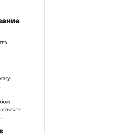
вание
ить
елку;
,
юбом
 объекте
.
в