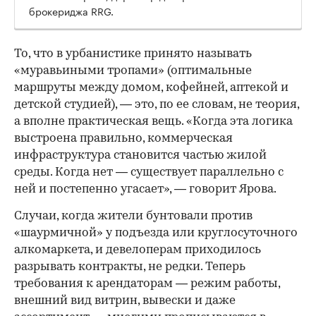
брокериджа RRG.
00:00
/
00:00
То, что в урбанистике принято называть
«муравьиными тропами» (оптимальные
маршруты между домом, кофейней, аптекой и
детской студией), — это, по ее словам, не теория,
а вполне практическая вещь. «Когда эта логика
выстроена правильно, коммерческая
инфраструктура становится частью жилой
среды. Когда нет — существует параллельно с
ней и постепенно угасает», — говорит Ярова.
Случаи, когда жители бунтовали против
«шаурмичной» у подъезда или круглосуточного
алкомаркета, и девелоперам приходилось
разрывать контракты, не редки. Теперь
требования к арендаторам — режим работы,
внешний вид витрин, вывески и даже