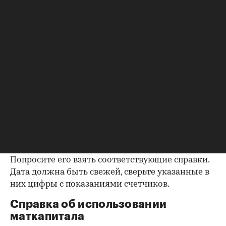
квартире заключается в получении архивной
выписки из домовой книги — это даст
возможность убедиться, что вы не получите в
нагрузку жильцов, имеющих право пользования.
Справка об отсутствии
задолженности по коммунальным
платежам
Важно убедиться в отсутствии задолженностей:
до продажи квартиры оплата «коммуналки» —
обязанность прежнего собственника. А как
проверить долги по коммунальным платежам?
Попросите его взять соответствующие справки.
Дата должна быть свежей, сверьте указанные в
них цифры с показаниями счетчиков.
Справка об использовании
маткапитала