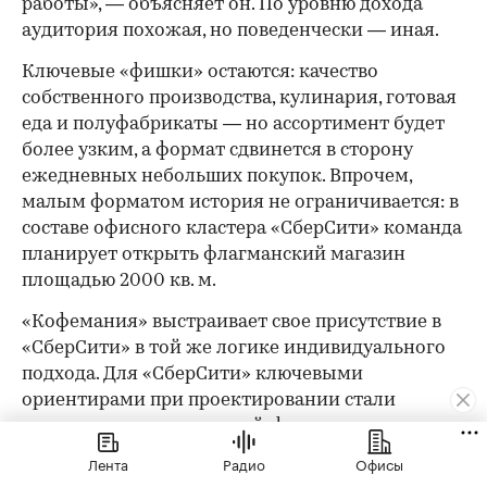
работы», — объясняет он. По уровню дохода
аудитория похожая, но поведенчески — иная.
Ключевые «фишки» остаются: качество
собственного производства, кулинария, готовая
еда и полуфабрикаты — но ассортимент будет
более узким, а формат сдвинется в сторону
ежедневных небольших покупок. Впрочем,
малым форматом история не ограничивается: в
составе офисного кластера «СберСити» команда
планирует открыть флагманский магазин
площадью 2000 кв. м.
«Кофемания» выстраивает свое присутствие в
«СберСити» в той же логике индивидуального
подхода. Для «СберСити» ключевыми
ориентирами при проектировании стали
технологичность решений, функциональность и
лаконичность форм. «В данный момент мы
Лента
Радио
Офисы
разрабатываем стратегию интеграции