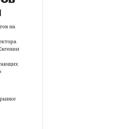
я
тов на
ектора
Евгении
отающих
о
 рынке