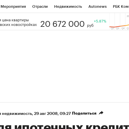
Мероприятия
Отрасли
Недвижимость
Autonews
РБК Ком
20 672 000
 цена квартиры
 РБК
РБК Образование
РБК Курсы
РБК Life
+5.87%
Тренды
Виз
вских новостройках
руб
ь
Крипто
РБК Бизнес-среда
Дискуссионный клуб
Исследо
зета
Спецпроекты СПб
Конференции СПб
Спецпроекты
кономика
Бизнес
Технологии и медиа
Финансы
Рынок на
Поделиться
я недвижимость
⁠,
29 авг 2008, 09:27
ля ипотечных креди