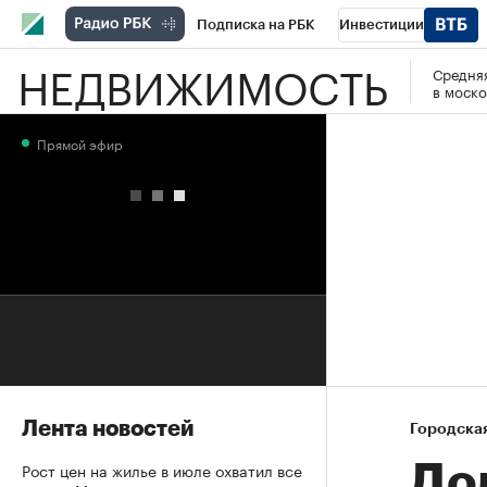
Подписка на РБК
Инвестиции
НЕДВИЖИМОСТЬ
Средняя
РБК Вино
Спорт
Школа управления
в моско
Национальные проекты
Город
Стил
Прямой эфир
Кредитные рейтинги
Франшизы
Га
Проверка контрагентов
Политика
Э
Лента новостей
Городска
Рост цен на жилье в июле охватил все
До