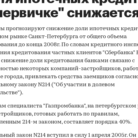
"первичке" снижаетс
ы прогнозируют снижение доли ипотечных креди
ом рынке Санкт-Петербурга от общего объема
вания до конца 2008г. По словам кредитного инсп
ния кредитования частных клиентов "Сбербанка" 
 снижение доли кредитования банками связано с
вностью некоторых компаний-застройщиков, раб
е города, привлекать средства заемщиков согласн
ьному закону N214 ("Об участии в долевом
льстве").
ам специалиста "Газпромбанка", на петербургском
стройщиков, готовых работать по правилам,
ленным 214-м законом, составляет порядка 40%.
ьный закон N214 вступил в силу 1 апреля 2005г. Он