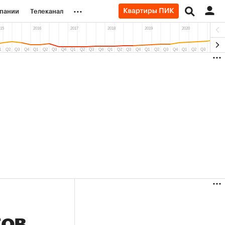
...
пании
Телеканал
ионеры
вания
личной валюты
тов