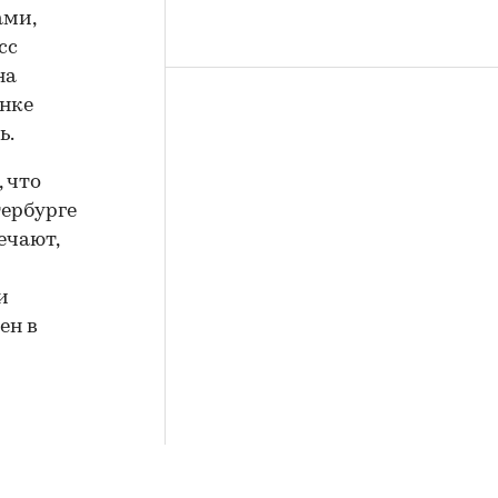
ами,
сс
на
ынке
ь.
 что
тербурге
ечают,
и
ен в