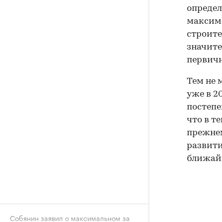
опреде
максима
строите
значите
первичн
Тем не 
уже в 2
постепе
что в т
прежнем
развити
ближайш
Собянин заявил о максимальном за