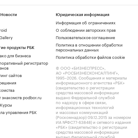
 Новости
Юридическая информация
Информация об ограничениях
roid
О соблюдении авторских прав
allery
Пользовательское соглашение
Политика в отношении обработки
гие продукты РБК
персональных данных
ако для бизнеса
Политика обработки файлов cookie
поративный регистратор
енов
© ООО «БИЗНЕСПРЕСС»,
АО «РОСБИЗНЕСКОНСАЛТИНГ»,
тинг сайтов
1995–2026
. Сообщения и материалы
.решения
информационного агентства «РБК»
(свидетельство о регистрации
комства
средства массовой информации
 знакомств podbor.ru
выдано Федеральной службой
по надзору в сфере связи,
 Курсы
информационных технологий
ла управления РБК
и массовых коммуникаций
(Роскомнадзор) 09.12.2015 за номером
ИА №ФС77-63848) и сетевого издания
«РБК» (свидетельство о регистрации
средства массовой информации
выдано Федеральной службой