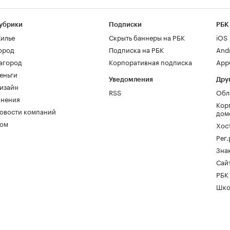
убрики
Подписки
РБК
илье
Скрыть баннеры на РБК
iOS
ород
Подписка на РБК
And
агород
Корпоративная подписка
AppG
еньги
Уведомления
Дру
изайн
RSS
Обл
нения
Кор
овости компаний
дом
ом
Хос
Рег
Зна
Сайт
РБК
Шко