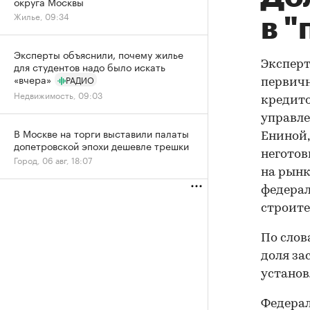
округа Москвы
Жилье, 09:34
в 
Эксперты объяснили, почему жилье
Эксперт
для студентов надо было искать
«вчера»
РАДИО
первичн
Недвижимость, 09:03
кредито
управле
В Москве на торги выставили палаты
Ениной,
допетровской эпохи дешевле трешки
негото
Город, 06 авг, 18:07
на рынк
федерал
строите
По слов
доля за
установ
Федерал