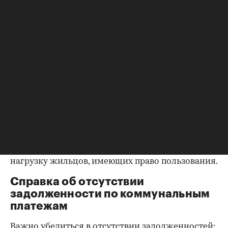
оформления собственности, заключения и
расторжения брака.
Справка о зарегистрированных
лицах
Идеально, если в жилище никто не
зарегистрирован. Верить на слово не стоит,
попросите продавца документально
подтвердить этот факт. Проверка прописанных в
квартире заключается в получении архивной
выписки из домовой книги — это даст
возможность убедиться, что вы не получите в
нагрузку жильцов, имеющих право пользования.
Справка об отсутствии
задолженности по коммунальным
платежам
Важно убедиться в отсутствии задолженностей: