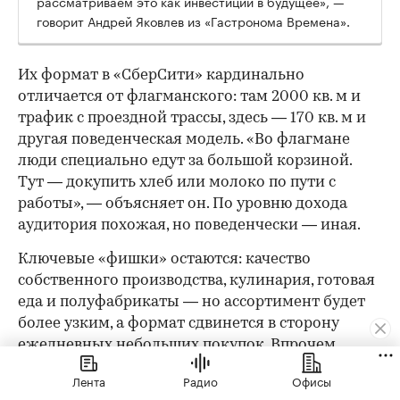
рассматриваем это как инвестиции в будущее», —
говорит Андрей Яковлев из «Гастронома Времена».
Их формат в «СберСити» кардинально
отличается от флагманского: там 2000 кв. м и
трафик с проездной трассы, здесь — 170 кв. м и
другая поведенческая модель. «Во флагмане
люди специально едут за большой корзиной.
Тут — докупить хлеб или молоко по пути с
работы», — объясняет он. По уровню дохода
аудитория похожая, но поведенчески — иная.
Ключевые «фишки» остаются: качество
собственного производства, кулинария, готовая
еда и полуфабрикаты — но ассортимент будет
более узким, а формат сдвинется в сторону
ежедневных небольших покупок. Впрочем,
малым форматом история не ограничивается: в
Лента
Радио
Офисы
составе офисного кластера «СберСити» команда