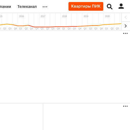
...
пании
Телеканал
ионеры
вания
личной валюты