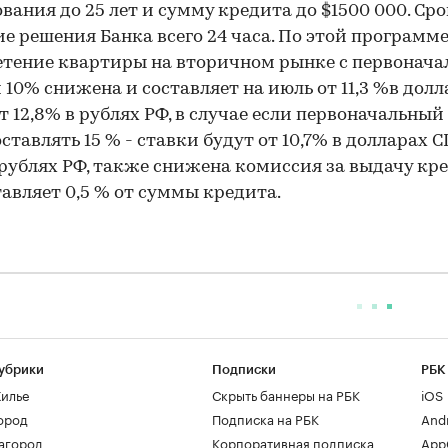
вания до 25 лет и сумму кредита до $1500 000. Сро
е решения Банка всего 24 часа. По этой программ
тение квартиры на вторичном рынке с первонач
 10% снижена и составляет на июль от 11,3 %в долл
т 12,8% в рублях РФ, в случае если первоначальный
оставлять 15 % - ставки будут от 10,7% в долларах 
в рублях РФ, также снижена комиссия за выдачу кр
тавляет 0,5 % от суммы кредита.
убрики
Подписки
РБК
илье
Скрыть баннеры на РБК
iOS
ород
Подписка на РБК
And
агород
Корпоративная подписка
AppG