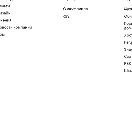
еньги
Уведомления
Дру
изайн
RSS
Обл
нения
Кор
овости компаний
дом
ом
Хос
Рег
Зна
Сайт
РБК
Шко