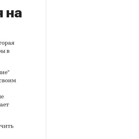
 на
торая
ры в
ние"
 своим
ые
ает
учить