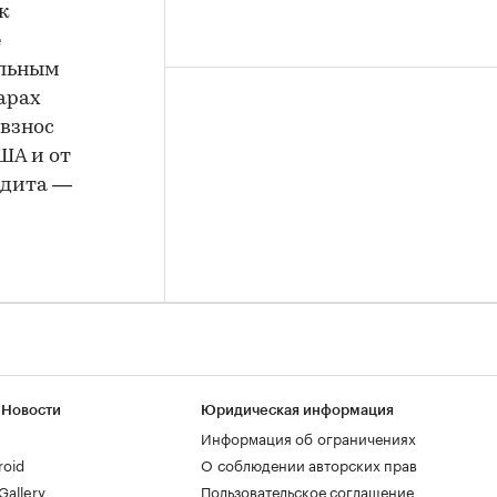
к
е
альным
арах
 взнос
США и от
едита —
 Новости
Юридическая информация
Информация об ограничениях
roid
О соблюдении авторских прав
allery
Пользовательское соглашение