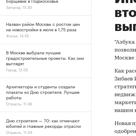
борщевик в Подмосковье
Загород, 15:30
вт
вы
Назван район Москвы с ростом цен
на новостройки в июле в 1,75 раза
Жилье, 13:55
"Азбука
позволи
В Москве выбрали лучшие
градостроительные проекты. Как они
Москве 
выглядят
Город, 12:05
Как рас
Зибаев 
Архитекторы и студенты создали
стратег
плакаты ко Дню строителя. Лучшие
недвижи
работы
маркети
Отрасль, 11:36
нашим к
Дню строителя — 70: как отмечают
Новая п
юбилей и главные рекорды отрасли
одобрен
Отрасль, 11:04