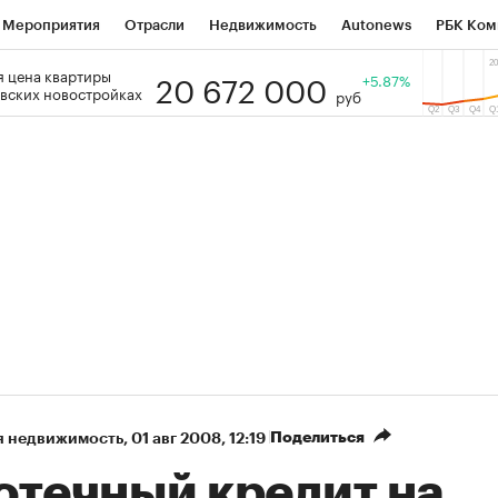
Мероприятия
Отрасли
Недвижимость
Autonews
РБК Ком
20 672 000
 цена квартиры
 РБК
РБК Образование
РБК Курсы
РБК Life
+5.87%
Тренды
Виз
вских новостройках
руб
ь
Крипто
РБК Бизнес-среда
Дискуссионный клуб
Исследо
зета
Спецпроекты СПб
Конференции СПб
Спецпроекты
кономика
Бизнес
Технологии и медиа
Финансы
Рынок на
Поделиться
я недвижимость
⁠,
01 авг 2008, 12:19
отечный кредит на