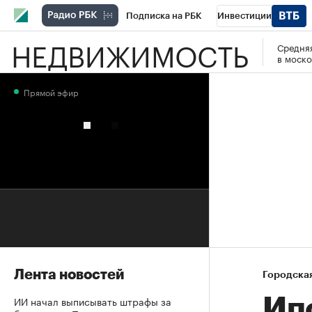
Подписка на РБК
Инвестиции
НЕДВИЖИМОСТЬ
Средняя
РБК Вино
Спорт
Школа управления
в моско
Национальные проекты
Город
Стил
Прямой эфир
Кредитные рейтинги
Франшизы
Га
Проверка контрагентов
Политика
Э
Лента новостей
Городска
ИИ начал выписывать штрафы за
Ип