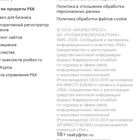
Политика в отношении обработки
гие продукты РБК
персональных данных
ако для бизнеса
Политика обработки файлов cookie
поративный регистратор
енов
© ООО «БИЗНЕСПРЕСС»,
АО «РОСБИЗНЕСКОНСАЛТИНГ»,
тинг сайтов
1995–2026
. Сообщения и материалы
.решения
информационного агентства «РБК»
(свидетельство о регистрации
комства
средства массовой информации
 знакомств podbor.ru
выдано Федеральной службой
по надзору в сфере связи,
 Курсы
информационных технологий
ла управления РБК
и массовых коммуникаций
(Роскомнадзор) 09.12.2015 за номером
ИА №ФС77-63848) и сетевого издания
«РБК» (свидетельство о регистрации
средства массовой информации
выдано Федеральной службой
по надзору в сфере связи,
информационных технологий
и массовых коммуникаций
(Роскомнадзор) 03.12.2021 за номером
ЭЛ №ФС77-82385) сопровождаются
пометкой «РБК».
realty@rbc.ru
18+
Владельцем сайта является