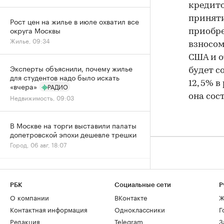
кредито
приняти
Рост цен на жилье в июле охватил все
округа Москвы
приобре
Жилье, 09:34
взносом
США и о
Эксперты объяснили, почему жилье
будет с
для студентов надо было искать
12, 5% 
«вчера»
РАДИО
она сос
Недвижимость, 09:03
В Москве на торги выставили палаты
допетровской эпохи дешевле трешки
Город, 06 авг, 18:07
Собянин заявил о максимальном за
пять лет темпе строительства метро
РБК
Социальные сети
Р
Город, 06 авг, 15:52
О компании
ВКонтакте
Ж
Контактная информация
Одноклассники
Г
Спрос на новостройки Москвы и
Редакция
Telegram
З