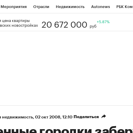
Мероприятия
Отрасли
Недвижимость
Autonews
РБК Ком
20 672 000
 цена квартиры
Образование
РБК Курсы
РБК Life
Тренды
+5.87%
Визионеры
Н
вских новостройках
руб
Дискуссионный клуб
Исследования
Кредитные рейтинги
Фр
Спецпроекты
Проверка контрагентов
Политика
Экономи
к наличной валюты
Поделиться
я недвижимость
⁠,
02 окт 2008, 12:10
енные городки забер