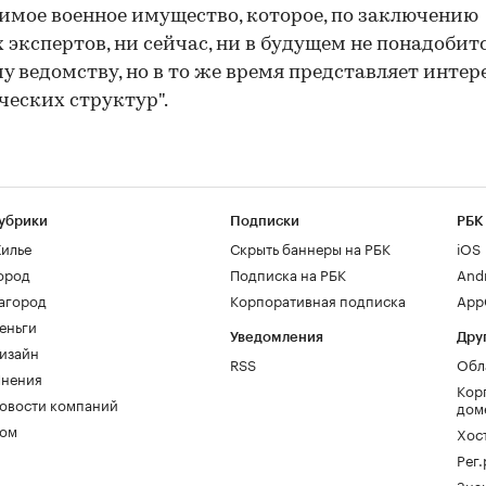
мое военное имущество, которое, по заключению
 экспертов, ни сейчас, ни в будущем не понадобит
у ведомству, но в то же время представляет интер
еских структур".
убрики
Подписки
РБК
илье
Скрыть баннеры на РБК
iOS
ород
Подписка на РБК
And
агород
Корпоративная подписка
AppG
еньги
Уведомления
Дру
изайн
RSS
Обл
нения
Кор
овости компаний
дом
ом
Хос
Рег
Зна