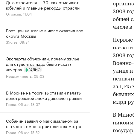
Дню строителя — 70: как отмечают
организ
юбилей и главные рекорды отрасли
2008 го
Отрасль, 11:04
общей с
числе в
Рост цен на жилье в июле охватил все
округа Москвы
Первые 
Жилье, 09:34
из-за о
2008 го
Эксперты объяснили, почему жилье
для студентов надо было искать
Военно-
«вчера»
РАДИО
улице и
Недвижимость, 09:03
незначи
за 1,145
В Москве на торги выставили палаты
бывших 
допетровской эпохи дешевле трешки
млрд ру
Город, 06 авг, 18:07
В Миноб
Собянин заявил о максимальном за
никоим 
пять лет темпе строительства метро
государ
Город, 06 авг, 15:52