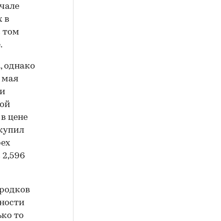
ачале
 в
в том
.
, однако
 мая
ки
ной
 в цене
 купил
рех
 2,596
ородков
бности
ько то