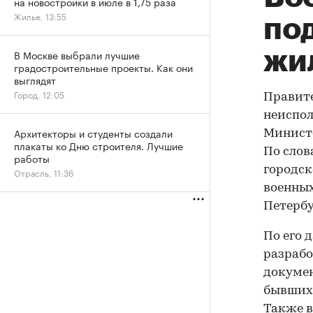
на новостройки в июле в 1,75 раза
Жилье, 13:55
по
жи
В Москве выбрали лучшие
градостроительные проекты. Как они
выглядят
Город, 12:05
Правите
неиспол
Архитекторы и студенты создали
Министе
плакаты ко Дню строителя. Лучшие
По слов
работы
городск
Отрасль, 11:36
военных
Петербу
По его 
разрабо
докумен
бывших 
Также в