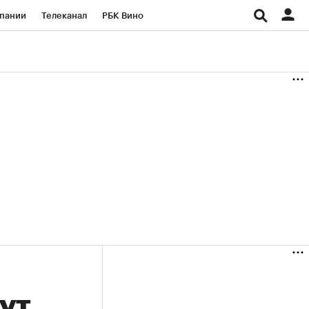
пании
Телеканал
РБК Вино
ациональные проекты
Город
аншизы
Газета
ка
Бизнес
ут