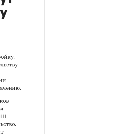
у
ойку.
ельству
рии
начению.
дков
ая
111
ьство.
кт