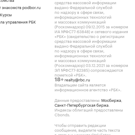
средства массовой информации
 знакомств podbor.ru
выдано Федеральной службой
по надзору в сфере связи,
 Курсы
информационных технологий
ла управления РБК
и массовых коммуникаций
(Роскомнадзор) 09.12.2015 за номером
ИА №ФС77-63848) и сетевого издания
«РБК» (свидетельство о регистрации
средства массовой информации
выдано Федеральной службой
по надзору в сфере связи,
информационных технологий
и массовых коммуникаций
(Роскомнадзор) 03.12.2021 за номером
ЭЛ №ФС77-82385) сопровождаются
пометкой «РБК».
realty@rbc.ru
18+
Владельцем сайта является
информационное агентство «РБК».
Данные предоставлены:
Мосбиржа
,
Санкт-Петербургская биржа
.
Индексы облигаций предоставлены
Cbonds.
Чтобы отправить редакции
сообщение, выделите часть текста
в статье и нажмите Ctrl+Enter