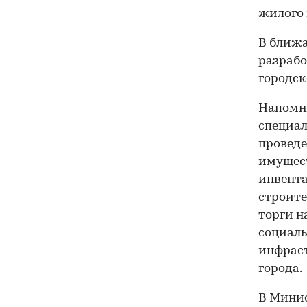
жилого 
В ближа
разрабо
городск
Напомни
специал
проведе
имущест
инвента
строите
торги н
социаль
инфраст
города.
В Минис