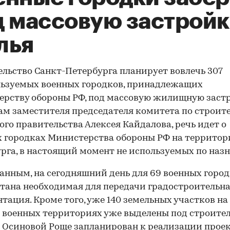
д массовую застройк
лья
льство Санкт-Петербурга планирует вовлечь 307
ьзуемых военных городков, принадлежащих
рству обороны РФ, под массовую жилищную застр
ам заместителя председателя комитета по строит
ого правительства Алексея Кайдалова, речь идет о
 городках Министерства обороны РФ на террито
рга, в настоящий момент не используемых по наз
данным, на сегодняшний день для 69 военных горо
тана необходимая для передачи градостроительн
тация. Кроме того, уже 140 земельных участков на 
военных территориях уже выделены под строител
 Осиновой Роще запланирован к реализации прое