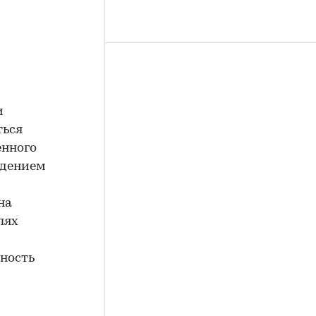
и
ться
енного
едением
на
лях
нность