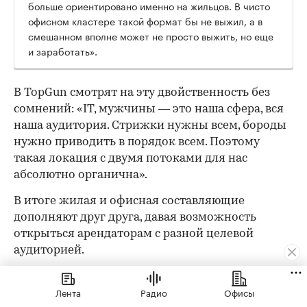
больше ориентировано именно на жильцов. В чисто
офисном кластере такой формат бы не выжил, а в
смешанном вполне может не просто выжить, но еще
и заработать».
В TopGun смотрят на эту двойственность без
сомнений: «IT, мужчины — это наша сфера, вся
наша аудитория. Стрижки нужны всем, бороды
нужно приводить в порядок всем. Поэтому
такая локация с двумя потоками для нас
абсолютно органична».
В итоге жилая и офисная составляющие
дополняют друг друга, давая возможность
открыться арендаторам с разной целевой
аудиторией.
Фудхолл Eat Market в «СберСити» —
Лента
Радио
Офисы
гастрономическое пространство с корнерами