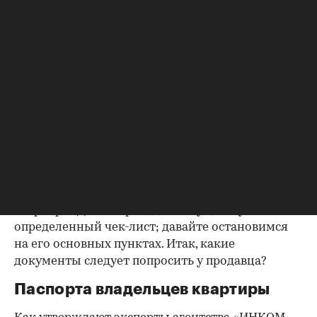
Фото: «ИНКОМ-Недвижимость»
Но для того, чтобы эти ожидания оправдались,
необходима проверка юридической чистоты
квартиры. Для ее проведения существует
определенный чек-лист; давайте остановимся
на его основных пунктах. Итак, какие
документы следует попросить у продавца?
Паспорта владельцев квартиры