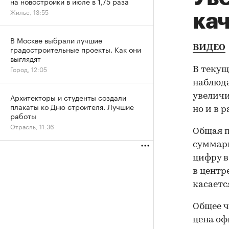
на новостройки в июле в 1,75 раза
Жилье, 13:55
ка
В Москве выбрали лучшие
ВИДЕО
градостроительные проекты. Как они
выглядят
Город, 12:05
В текущ
наблюда
Архитекторы и студенты создали
увеличи
плакаты ко Дню строителя. Лучшие
но и в 
работы
Отрасль, 11:36
Общая п
суммарн
цифру в
в центр
касаетс
Общее ч
цена оф