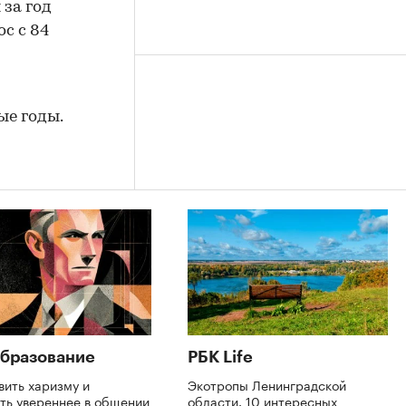
за год
ос с 84
ые годы.
бразование
РБК Life
вить харизму и
Экотропы Ленинградской
ть увереннее в общении
области. 10 интересных