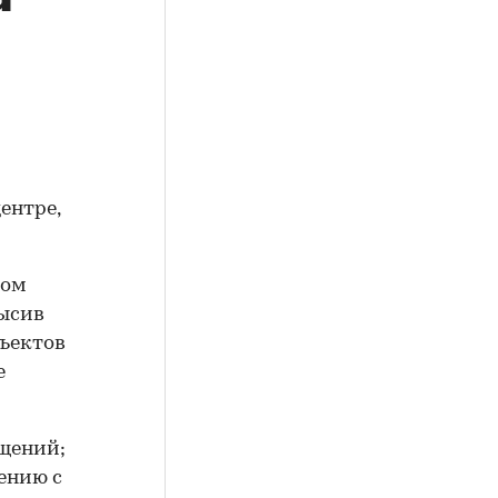
ентре,
том
высив
бъектов
е
ещений;
ению с