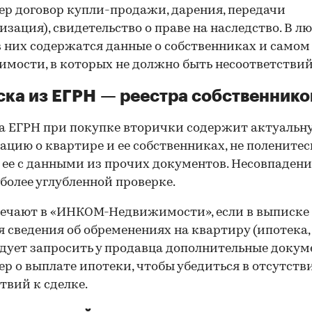
р договор купли-продажи, дарения, передачи
изация), свидетельство о праве на наследство. В л
в них содержатся данные о собственниках и самом
мости, в которых не должно быть несоответствий
ка из ЕГРН — реестра собственнико
 ЕГРН при покупке вторички содержит актуальн
цию о квартире и ее собственниках, не поленитес
 ее с данными из прочих документов. Несовпаден
 более углубленной проверке.
ечают в «ИНКОМ-Недвижимости», если в выписке
 сведения об обременениях на квартиру (ипотека, 
следует запросить у продавца дополнительные докум
р о выплате ипотеки, чтобы убедиться в отсутств
твий к сделке.