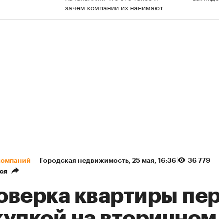
зачем компании их нанимают
компаний
Городская недвижимость
⁠,
25 мая, 16:36
36 779
ся
оверка квартиры пе
купкой на вторичном