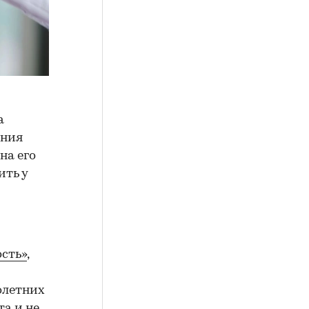
а
ения
на его
ить у
сть»
,
олетних
а и не