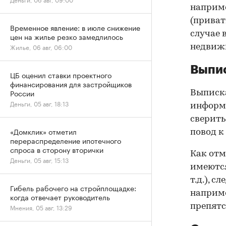
наприме
(приват
Временное явление: в июле снижение
случае 
цен на жилье резко замедлилось
Жилье, 06 авг, 06:00
недвижи
Выпис
ЦБ оценил ставки проектного
финансирования для застройщиков
России
Выписка
Деньги, 05 авг, 18:13
информа
сверить
«Домклик» отметил
повод к
перераспределение ипотечного
спроса в сторону вторички
Как отм
Деньги, 05 авг, 15:13
имеются
т.д.), 
Гибель рабочего на стройплощадке:
наприме
когда отвечает руководитель
препятс
Мнения, 05 авг, 13:29