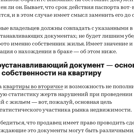
ен ли он. Бывает, что срок действия паспорта вот-
тся, и в этом случае имеет смысл заменить его до 
ные владельцев должны совпадать с указанными в
танавливающих документах; не будет лишним убе
фото именно собственник жилья. Имеет значение и
ция о нахождении в браке — об этом ниже.
оустанавливающий документ — осно
 собственности на квартиру
а
квартиры во вторичке
и возможность не пополн
ую статистику жертв нарушений при проведении
й с жильем — вот, пожалуй, основная цель
татистического участника рынка недвижимости.
00:00
/
00:00
бедиться, что продавец имеет право проводить сд
рждающие это документы могут быть различными