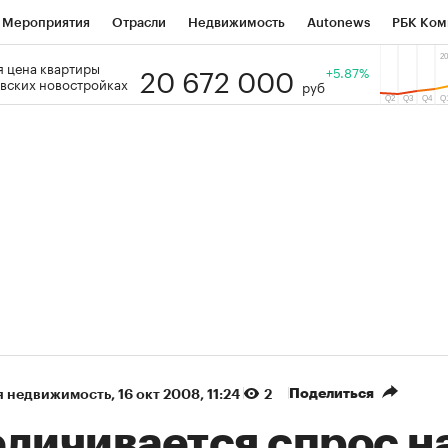
Мероприятия
Отрасли
Недвижимость
Autonews
РБК Ком
20 672 000
 цена квартиры
 РБК
РБК Образование
РБК Курсы
РБК Life
+5.87%
Тренды
Виз
вских новостройках
руб
ь
Крипто
РБК Бизнес-среда
Дискуссионный клуб
Исследо
зета
Спецпроекты СПб
Конференции СПб
Спецпроекты
кономика
Бизнес
Технологии и медиа
Финансы
Рынок на
(+89,2%)
(+32,54%)
 450
АФК «Система» ₽12
Купить
Ку
ПСБ к 29.07.27
прогноз БКС к 15.07.27
Поделиться
я недвижимость
⁠,
16 окт 2008, 11:24
2
еличивается спрос н