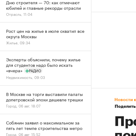
Дню строителя — 70: как отмечают
юбилей и главные рекорды отрасли
Отрасль, 11:04
Рост цен на жилье в июле охватил все
округа Москвы
Жилье, 09:34
Эксперты объяснили, почему жилье
для студентов надо было искать
«вчера»
РАДИО
Недвижимость, 09:03
В Москве на торги выставили палаты
допетровской эпохи дешевле трешки
Новости 
Город, 06 авг, 18:07
Поделить
Пр
Собянин заявил о максимальном за
пять лет темпе строительства метро
по
Город, 06 авг, 15:52