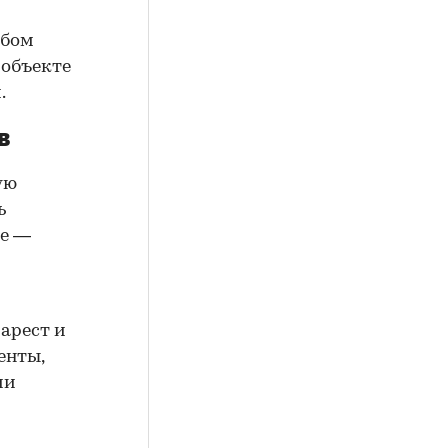
юбом
 объекте
.
в
ую
ь
ие —
арест и
енты,
ии