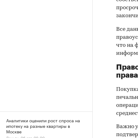
просроч
закончи
Все дан
правоус
что на 
информа
Прав
права
Покупк
печальн
операци
среднес
Аналитики оценили рост спроса на
ипотеку на разные квартиры в
Важно у
Москве
подтве
Деньги, 06 авг, 09:00