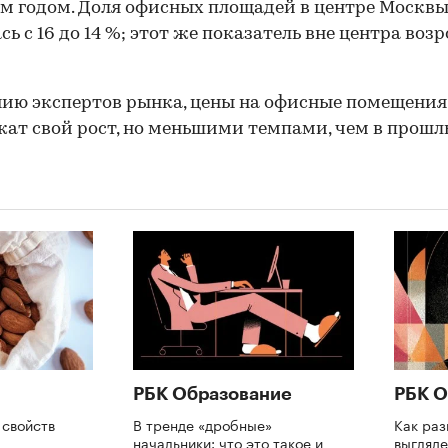
 годом. Доля офисных площадей в центре Москвы 
ь с 16 до 14 %; этот же показатель вне центра возр
ию экспертов рынка, цены на офисные помещения
ат свой рост, но меньшими темпами, чем в прошл
РБК Образование
РБК О
 свойств
В тренде «дробные»
Как раз
начальники: что это такое и
выгляде