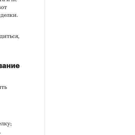
вот
сделки.
диться,
вание
ить
елку;
,