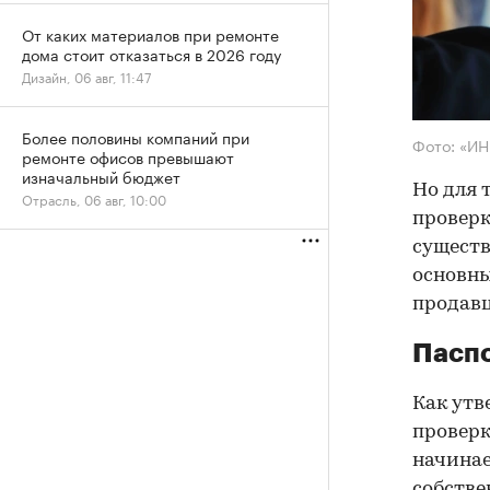
От каких материалов при ремонте
дома стоит отказаться в 2026 году
Дизайн, 06 авг, 11:47
Более половины компаний при
Фото: «И
ремонте офисов превышают
изначальный бюджет
Но для 
Отрасль, 06 авг, 10:00
проверк
существ
основны
продав
Паспо
Как утв
проверк
начинае
собстве