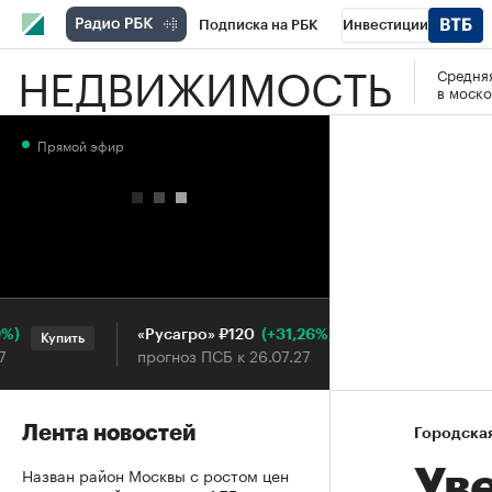
Подписка на РБК
Инвестиции
НЕДВИЖИМОСТЬ
Средняя
РБК Вино
Спорт
Школа управления
в моско
Национальные проекты
Город
Стил
Прямой эфир
Кредитные рейтинги
Франшизы
Га
Проверка контрагентов
Политика
Э
(+31,26%)
«Русагро» ₽120
Ozon ₽5
Купить
Купить
прогноз ПСБ к 26.07.27
прогноз 
Лента новостей
Городска
Назван район Москвы с ростом цен
Ув