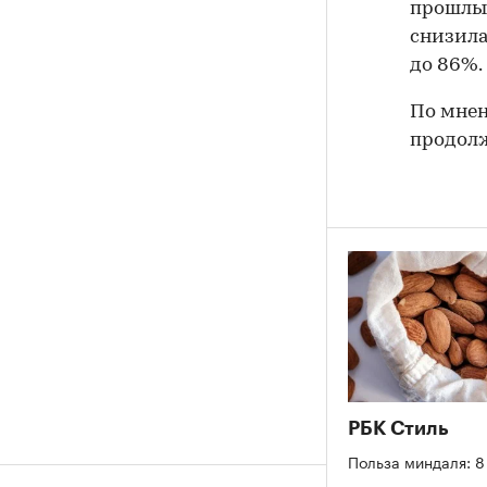
прошлым
снизилас
до 86%.
По мнен
продолж
РБК Стиль
Польза миндаля: 8