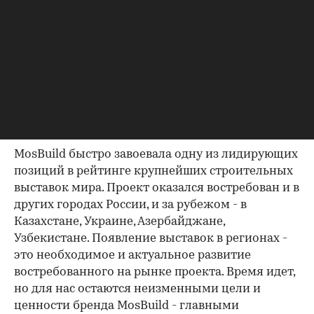
производство, оценить конкурентоспособность
и составить объективное мнение о готовности
современной России к рыночным отношениям
в области строительства.
Спустя 19 лет можно сказать, что выставка
MosBuild была первым предъявлением
российской строительной программы и ее
участников за рубежом.
MosBuild быстро завоевала одну из лидирующих
позиций в рейтинге крупнейших строительных
выставок мира. Проект оказался востребован и в
других городах России, и за рубежом - в
Казахстане, Украине, Азербайджане,
Узбекистане. Появление выставок в регионах -
это необходимое и актуальное развитие
востребованного на рынке проекта. Время идет,
но для нас остаются неизменными цели и
ценности бренда MosBuild - главными