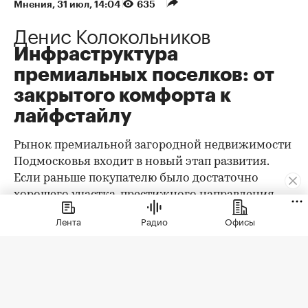
Мнения
⁠,
31 июл, 14:04
635
Денис Колокольников
Инфраструктура
премиальных поселков: от
закрытого комфорта к
лайфстайлу
Рынок премиальной загородной недвижимости
Подмосковья входит в новый этап развития.
Если раньше покупателю было достаточно
хорошего участка, престижного направления,
охраны и качественного дома, то сегодня запрос
Лента
Радио
Офисы
заметно изменился. Клиент выбирает уже не
только квадратные метры и сотки, а целостную
среду проживания: архитектуру,
благоустройство, приватность, сервис, доступ к
природе, спорт, детскую и семейную