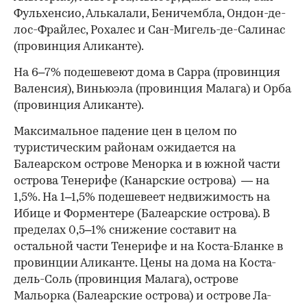
Фульхенсио, Алькалали, Беничембла, Ондон-де-
лос-Фрайлес, Рохалес и Сан-Мигель-де-Салинас
(провинция Аликанте).
На 6–7% подешевеют дома в Сарра (провинция
Валенсия), Виньюэла (провинция Малага) и Орба
(провинция Аликанте).
Максимальное падение цен в целом по
туристическим районам ожидается на
Балеарском острове Менорка и в южной части
острова Тенерифе (Канарские острова) — на
1,5%. На 1–1,5% подешевеет недвижимость на
Ибице и Форментере (Балеарские острова). В
пределах 0,5–1% снижение составит на
остальной части Тенерифе и на Коста-Бланке в
провинции Аликанте. Цены на дома на Коста-
дель-Соль (провинция Малага), острове
Мальорка (Балеарские острова) и острове Ла-