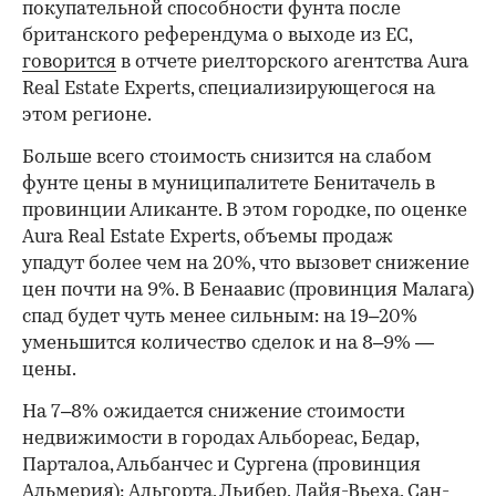
покупательной способности фунта после
британского референдума о выходе из ЕС,
говорится
в отчете риелторского агентства Aura
Real Estate Experts, специализирующегося на
этом регионе.
Больше всего стоимость снизится на слабом
фунте цены в муниципалитете Бенитачель в
провинции Аликанте. В этом городке, по оценке
Aura Real Estate Experts, объемы продаж
упадут более чем на 20%, что вызовет снижение
цен почти на 9%. В Бенаавис (провинция Малага)
спад будет чуть менее сильным: на 19–20%
уменьшится количество сделок и на 8–9% —
цены.
На 7–8% ожидается снижение стоимости
недвижимости в городах Альбореас, Бедар,
Парталоа, Альбанчес и Сургена (провинция
Альмерия); Альгорта, Льибер, Дайя-Вьеха, Сан-