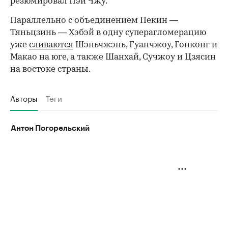
резюмировал Пэй Чжу.
Параллельно с объединением Пекин —
Тяньцзинь — Хэбэй в одну суперагломерацию
уже
сливаются
Шэньчжэнь, Гуанчжоу, Гонконг и
Макао на юге, а также Шанхай, Сучжоу и Цзясин
на востоке страны.
Авторы
Теги
Антон Погорельский