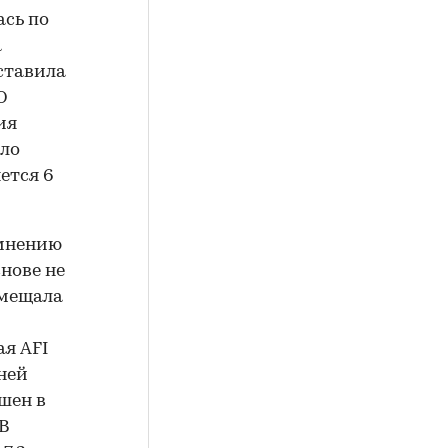
ась по
а
ставила
O
ия
ало
ется 6
 мнению
снове не
змещала
ая AFI
ней
шен в
 В