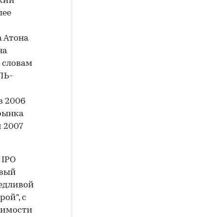
окий
лее
а Атона
на
 словам
ЛЬ-
в 2006
 рынка
 2007
 IPO
овый
ведливой
ой", с
тоимости