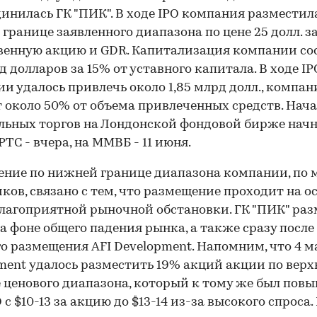
инилась ГК "ПИК". В ходе IPO компания разместил
границе заявленного диапазона по цене 25 долл. з
енную акцию и GDR. Капитализация компании со
рд долларов за 15% от уставного капитала. В ходе IP
и удалось привлечь около 1,85 млрд долл., компан
 около 50% от объема привлеченных средств. Нач
ьных торгов на Лондонской фондовой бирже начн
РТС - вчера, на ММВБ - 11 июня.
ние по нижней границе диапазона компании, по
ков, связано с тем, что размещение проходит на о
лагоприятной рыночной обстановки. ГК "ПИК" ра
а фоне общего падения рынка, а также сразу после
о размещения AFI Development. Напомним, что 4 м
ment удалось разместить 19% акций акции по верх
 ценового диапазона, который к тому же был повы
 с $10-13 за акцию до $13-14 из-за высокого спроса.