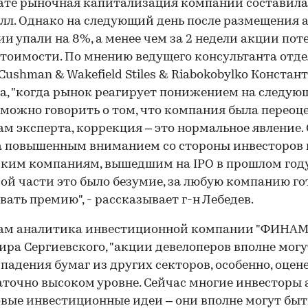
ате рыночная капитализация компании составила 
лл. Однако на следующий день после размещения 
и упали на 8%, а менее чем за 2 недели акции пот
стоимости. По мнению ведущего консультанта отде
Cushman & Wakefield Stiles & Riabokobylko Констан
а, "когда рынок реагирует понижением на следу
о можно говорить о том, что компания была переоце
ам эксперта, коррекция – это нормальное явление.
 повышенным вниманием со стороны инвесторов 
ким компаниям, вышедшим на IPO в прошлом году.
ой части это было безумие, за любую компанию г
вать премию", - рассказывает г-н Лебедев.
вам аналитика инвестиционной компании "ФИНАМ
ра Сергиевского, "акции девелоперов вполне могу
 падения бумаг из других секторов, особенно, оце
аточно высоком уровне. Сейчас многие инвесторы
вые инвестиционные идеи – они вполне могут быт