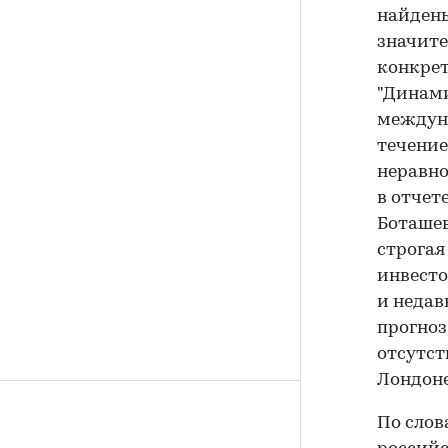
найдены
значите
конкрет
"Динами
междуна
течение
неравно
в отчет
Боташев
строгая
инвесто
и недав
прогноз
отсутст
Лондоне
По слов