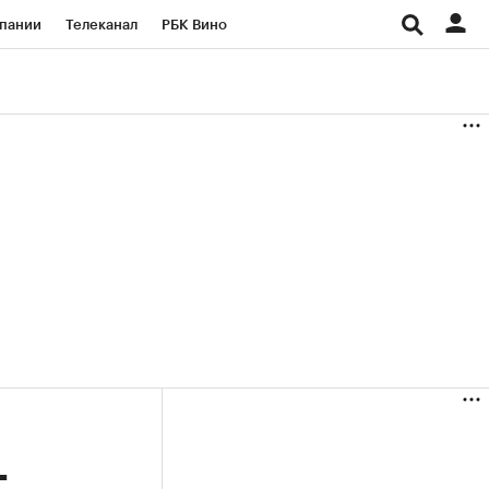
пании
Телеканал
РБК Вино
ациональные проекты
Город
аншизы
Газета
ка
Бизнес
т