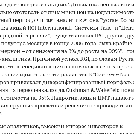
 в девелоперских акциях". Динамика цен на акци
льно отставать от динамики цен на недвижимость
ный период, считает аналитик Атона Рустам Бота
ка акций RGI International, "Системы-Галс" и "Цен
родной торговли", осуществивших IPO друг за дру
 полутора месяцев в конце 2006 года, была крайне
мерной – от снижения на 3% до роста на 99%", - г
е аналитика. Причиной успеха RGI, по словам Руст
а, стала специализация на высококлассных проек
 реализация стратегии развития. В "Системе-Галс"
ров привлекает диверсифицированный портфель 
няя их переоценка, когда Cushman & Wakefield пов
 стоимости на 35%. Напротив, акции ЦМТ падают 
вия крупных проектов и решения не проводить ли
.
ам аналитиков, высокий интерес инвесторов к