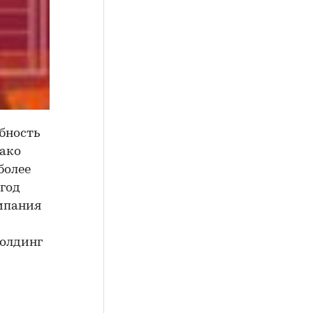
ебность
нако
более
 год
омпания
холдинг