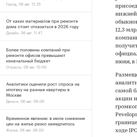
Город, 06 авг, 12:25
присоед
нижней 
От каких материалов при ремонте
обыкнов
дома стоит отказаться в 2026 году
12,3 мл
Дизайн, 06 авг, 11:47
компани
получит
Более половины компаний при
официал
ремонте офисов превышают
изначальный бюджет
июня, в 
Отрасль, 06 авг, 10:00
Размеще
Аналитики оценили рост спроса на
аналити
ипотеку на разные квартиры в
самой б
Москве
акции н
Деньги, 06 авг, 09:00
громког
Pevelop
Временное явление: в июле снижение
цен на жилье резко замедлилось
границе
Жилье, 06 авг, 06:00
ходе IPO