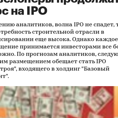
с на IPO
ению аналитиков, волна IPO не спадет, 
отребность строительной отрасли в
сировании еще высока. Однако каждое
щение принимается инвесторами все б
ожно. По прогнозам аналитиков, след
им размещением обещает стать IPO
строя", входящего в холдинг "Базовый
т".