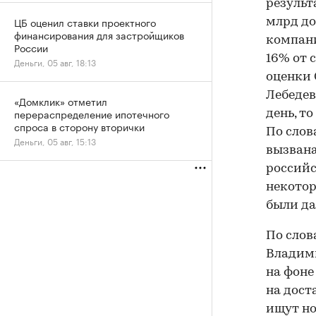
результ
ЦБ оценил ставки проектного
млрд до
финансирования для застройщиков
компани
России
16% от 
Деньги, 05 авг, 18:13
оценки 
Лебедев
«Домклик» отметил
перераспределение ипотечного
день, т
спроса в сторону вторички
По слов
Деньги, 05 авг, 15:13
вызвана
российс
некотор
были да
По сло
Владими
на фоне
на дост
ищут но