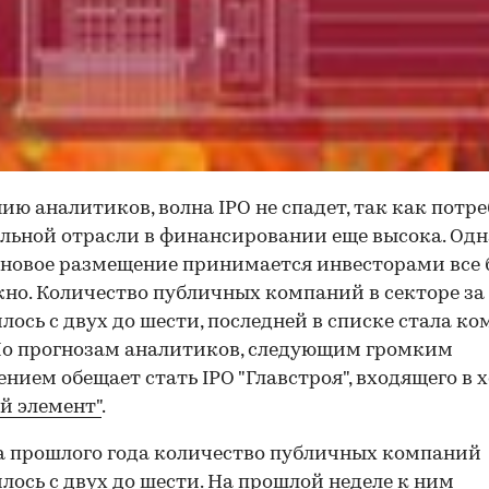
ию аналитиков, волна IPO не спадет, так как потр
льной отрасли в финансировании еще высока. Од
новое размещение принимается инвесторами все 
но. Количество публичных компаний в секторе за
лось с двух до шести, последней в списке стала к
По прогнозам аналитиков, следующим громким
нием обещает стать IPO "Главстроя", входящего в 
й элемент"
.
а прошлого года количество публичных компаний
лось с двух до шести. На прошлой неделе к ним