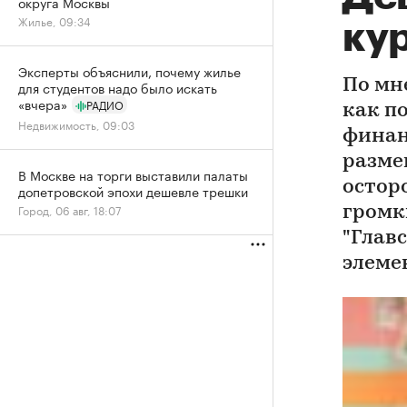
округа Москвы
Жилье, 09:34
кур
Эксперты объяснили, почему жилье
По мн
для студентов надо было искать
«вчера»
РАДИО
как п
Недвижимость, 09:03
финан
разме
В Москве на торги выставили палаты
остор
допетровской эпохи дешевле трешки
Город, 06 авг, 18:07
громк
"Глав
элемен