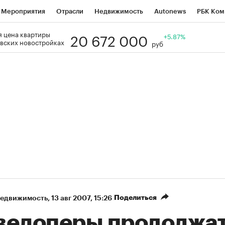
Мероприятия
Отрасли
Недвижимость
Autonews
РБК Ком
20 672 000
 цена квартиры
Образование
РБК Курсы
РБК Life
Тренды
+5.87%
Визионеры
Н
вских новостройках
руб
Дискуссионный клуб
Исследования
Кредитные рейтинги
Фр
Спецпроекты
Проверка контрагентов
Политика
Экономи
к наличной валюты
Поделиться
недвижимость
⁠,
13 авг 2007, 15:26
велоперы продолжа