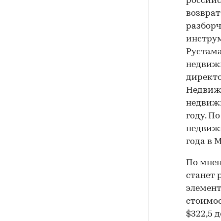
российс
возврат
разборч
инструм
Рустама
недвижи
директо
Недвижи
недвижи
году. П
недвижи
года в 
По мне
станет 
элемент
стоимос
$322,5 