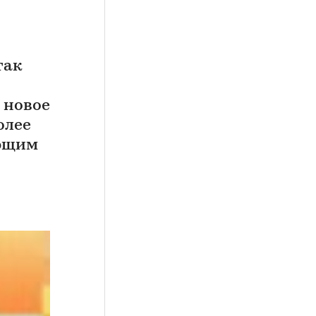
так
 новое
олее
ующим