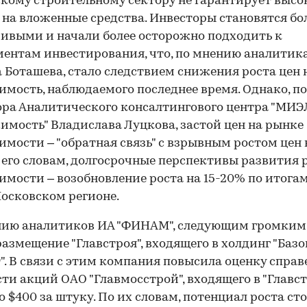
кому строительному сектору не гарантирует выс
 на вложенные средства. Инвесторы становятся бо
ивыми и начали более осторожно подходить к
ентам инвестирования, что, по мнению аналитик
 Боташева, стало следствием снижения роста цен 
мость, наблюдаемого последнее время. Однако, по
ра Аналитического консалтингового центра "МИЭ
мость" Владислава Луцкова, застой цен на рынке
мости – "обратная связь" с взрывным ростом цен 
о его словам, долгосрочные перспективы развития
мости – возобновление роста на 15-20% по итогам
Московском регионе.
нию аналитиков ИА "ФИНАМ", следующим громким
размещение "Главстроя", входящего в холдинг "Баз
". В связи с этим компания повысила оценку спра
ти акций ОАО "Главмосстрой", входящего в "Главстр
до $400 за штуку. По их словам, потенциал роста с