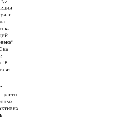
7,3
акции
еряли
ла
тина
ющий
нена".
 Она
к
 "В
отовы
"
т расти
ненных
 активно
ь