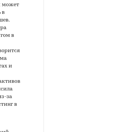
и может
 в
шев.
тра
гом в
оворится
ама
тах и
активов
ысила
из-за
стинг в