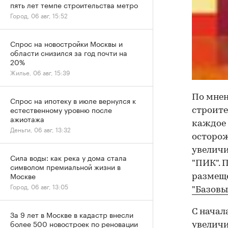
пять лет темпе строительства метро
Город, 06 авг, 15:52
Спрос на новостройки Москвы и
области снизился за год почти на
20%
Жилье, 06 авг, 15:39
По мнен
Спрос на ипотеку в июле вернулся к
естественному уровню после
строите
ажиотажа
каждое 
Деньги, 06 авг, 13:32
осторож
увеличи
Сила воды: как река у дома стала
"ПИК". 
символом премиальной жизни в
Москве
размеще
Город, 06 авг, 13:05
"Базовы
С начал
За 9 лет в Москве в кадастр внесли
более 500 новостроек по реновации
увеличи