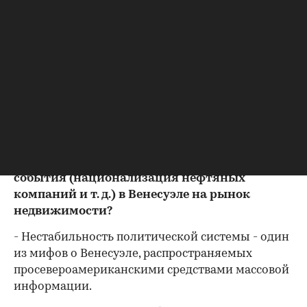
40-50 тыс. долларов, но есть квартиры и за
миллион. Такой же разброс цен и в домах. Чаще
всего покупаются дома стоимостью от 100 до
250 тыс. долларов. За эти деньги можно купить
вполне приличный дом с бассейном и
тропическим садом в хорошем районе, недалеко
от пляжа. Такие дома хорошо сдаются в аренду
за 130-150 долларов в день.
- Политическая система страны кажется
нестабильной. Как влияют политические
события (национализация нефтяных
компаний и т. д.) в Венесуэле на рынок
недвижимости?
- Нестабильность политической системы - один
из мифов о Венесуэле, распространяемых
просевероамериканскими средствами массовой
информации.