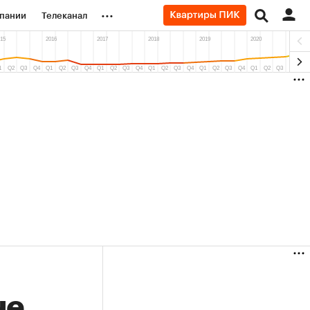
...
пании
Телеканал
ионеры
вания
личной валюты
(+36,27%)
(+31,78%)
0
«Русагро» ₽120
Купить
Купить
к 27.07.27
прогноз ПСБ к 26.07.27
не