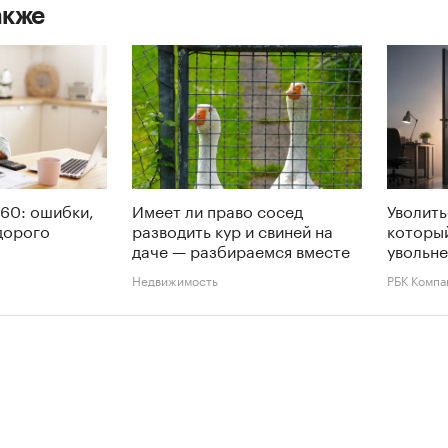
акже
60: ошибки,
Имеет ли право сосед
Уволить
дорого
разводить кур и свиней на
которы
даче — разбираемся вместе
увольне
Недвижимость
РБК Компа