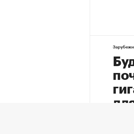
Зарубежн
Бу
по
ги
дл
На Мо
Назван район Москвы со снижением
цен на новостройки в июле почти на
между
10%