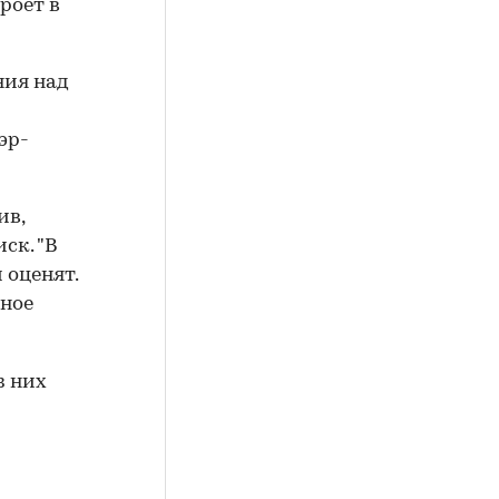
кроет в
ния над
эр-
ив,
ск. "В
 оценят.
лное
з них