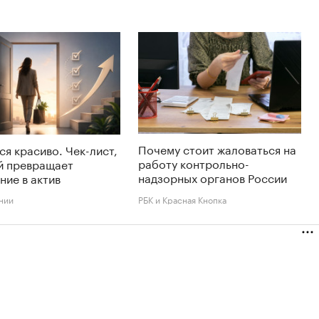
Почему стоит жаловаться на
ся красиво. Чек-лист,
работу контрольно-
й превращает
надзорных органов России
ние в актив
нии
РБК и Красная Кнопка