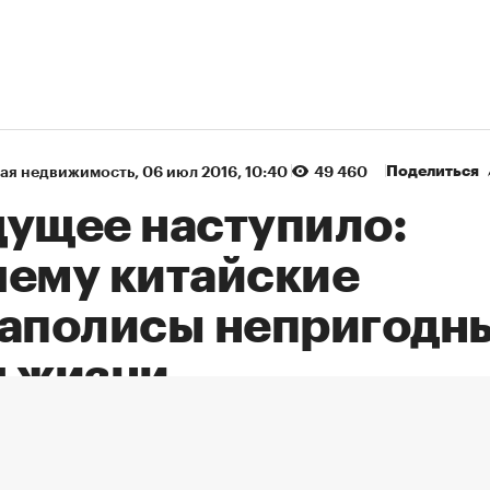
Поделиться
ая недвижимость
⁠,
06 июл 2016, 10:40
49 460
дущее наступило:
чему китайские
гаполисы непригодн
я жизни
сковском урбанистическом форуме
народные архитекторы назвали четыр