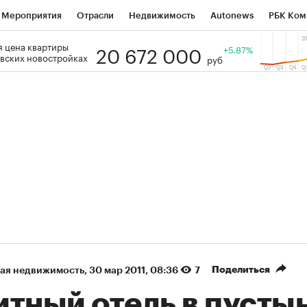
Мероприятия
Отрасли
Недвижимость
Autonews
РБК Ком
20 672 000
 цена квартиры
 РБК
РБК Образование
РБК Курсы
РБК Life
+5.87%
Тренды
Виз
вских новостройках
руб
ь
Крипто
РБК Бизнес-среда
Дискуссионный клуб
Исследо
зета
Спецпроекты СПб
Конференции СПб
Спецпроекты
кономика
Бизнес
Технологии и медиа
Финансы
Рынок на
(+7,59%)
«Северсталь» ₽700
НОВАТЭК ₽1 40
Купить
прогноз КИТ Финанс к 20.07.27
прогноз SberCIB 
Поделиться
ая недвижимость
⁠,
30 мар 2011, 08:36
7
итный отель в пусты