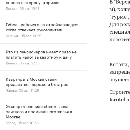
спроса в сторону вторички
В "Бере
Деньги, 05 авг, 15:13
м), кош
"гурме"
Гибель рабочего на стройплощадке:
Для рел
когда отвечает руководитель
специал
Мнения, 05 авг, 13:29
посетит
Кто из пенсионеров имеет право не
платить налог за квартиру и дачу
Деньги, 05 авг, 12:15
Кстати,
запреще
Квартиры в Москве стали
осущест
продаваться дороже и быстрее
Жилье, 05 авг, 11:29
Строите
Isrotel 
Эксперты оценили объем ввода
элитного и премиального жилья в
Москве
Город, 05 авг, 10:53