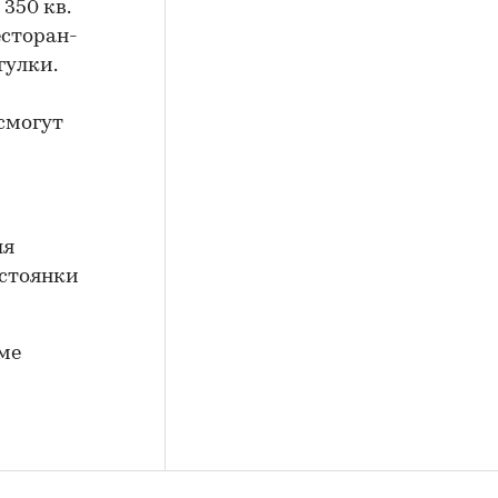
350 кв.
есторан-
гулки.
смогут
ля
 стоянки
ме