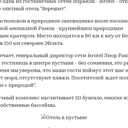
е одна из гостиничных сетей Израиля - Isrotel - от
 элитный отель "Берешит".
асположен в природном заповеднике возле поселе
ной аномалией Рамон - крупнейшим природным
ым кратером. Место находится в 80 км к югу от Бе
в 150 км севернее Эйлата.
ечает, генеральный директор сети Isrotel Лиор Рав
 гостиница в центре пустыни - без сомнения, это ри
емя мы уверены, что наши гости поймут этот шаг и
ет моря, отсутствуют пляжи. Посетителей ждет по
е с природой".
чный комплекс насчитывает 111 бунгало, многие и
обственные бассейны.