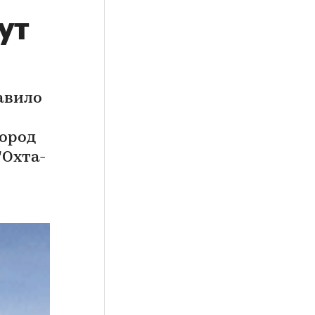
ут
авило
Город
"Охта-