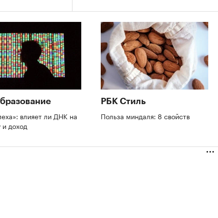
бразование
РБК Стиль
пеха»: влияет ли ДНК на
Польза миндаля: 8 свойств
 и доход