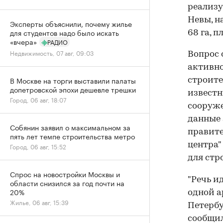
реализу
Невы, н
Эксперты объяснили, почему жилье
для студентов надо было искать
68 га, п
«вчера»
РАДИО
Недвижимость, 07 авг, 09:03
Вопрос 
активно
В Москве на торги выставили палаты
строите
допетровской эпохи дешевле трешки
известн
Город, 06 авг, 18:07
сооруже
данные 
Собянин заявил о максимальном за
правите
пять лет темпе строительства метро
центра"
Город, 06 авг, 15:52
для стр
Спрос на новостройки Москвы и
"Речь и
области снизился за год почти на
20%
одной а
Жилье, 06 авг, 15:39
Петербу
сообщил