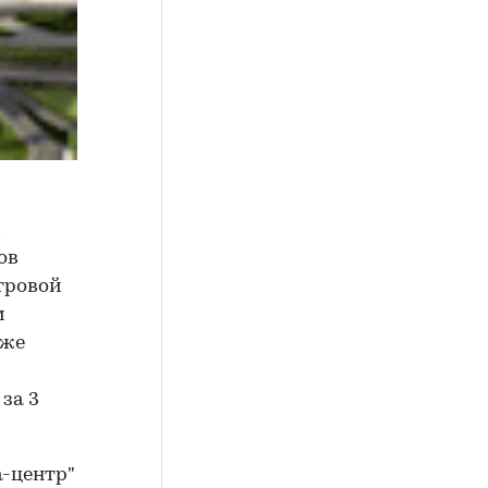
в
ов
тровой
м
уже
за 3
а-центр"