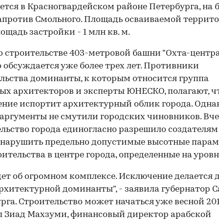
ется в Красногвардейском районе Петербурга, на б
апротив Смольного. Площадь осваиваемой террито
лощадь застройки - 1 млн кв. м.
о строительстве 403-метровой башни "Охта-центра
 обсуждается уже более трех лет. Противники
льства доминанты, к которым относится группа
ых архитекторов и эксперты ЮНЕСКО, полагают, ч
ние испортит архитектурный облик города. Одна
аргументы не смутили городских чиновников. Вч
льство города единогласно разрешило создателям
 нарушить предельно допустимые высотные пара
оительства в центре города, определенные на уровн
дет об огромном комплексе. Исключение делается 
рхитектурной доминанты", - заявила губернатор С
рга. Строительство может начаться уже весной 201
 Зиад Махзуми, финансовый директор арабской