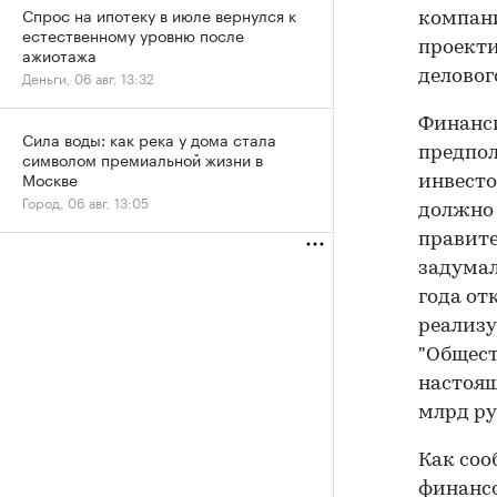
Спрос на ипотеку в июле вернулся к
компани
естественному уровню после
проекти
ажиотажа
Деньги, 06 авг, 13:32
деловог
Финанси
Сила воды: как река у дома стала
предпол
символом премиальной жизни в
Москве
инвесто
Город, 06 авг, 13:05
должно 
правите
задумал
года от
реализу
"Общест
настоящ
млрд ру
Как соо
финансо