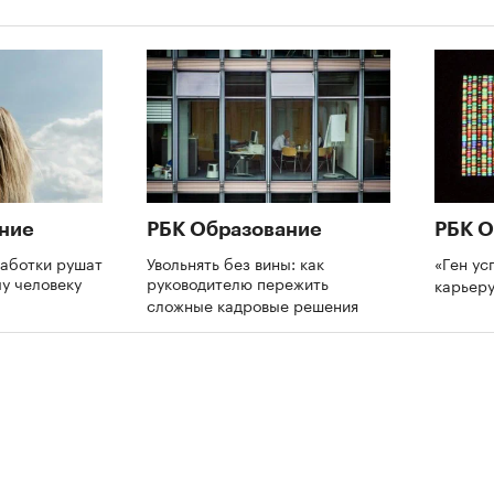
ние
РБК Образование
РБК О
аботки рушат
Увольнять без вины: как
«Ген ус
му человеку
руководителю пережить
карьеру
сложные кадровые решения