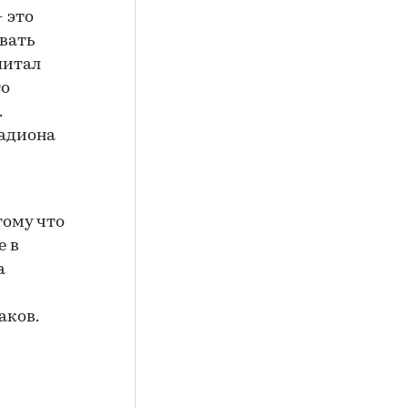
- это
вать
питал
то
.
тадиона
тому что
е в
а
аков.