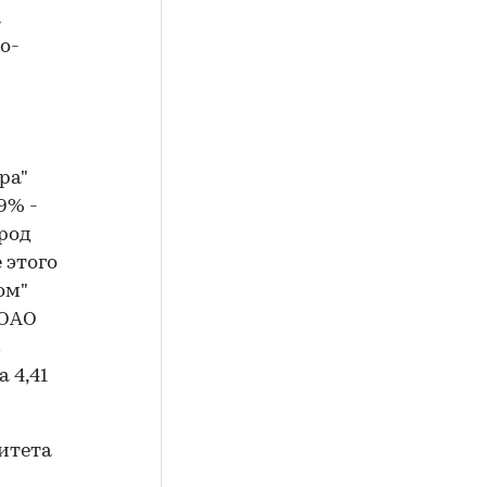
а
о-
ра"
9% -
ород
 этого
ом"
 ОАО
 4,41
итета