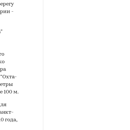
ерегу
рии -
"
то
ко
ера
 "Охта-
метры
е 100 м.
для
анкт-
0 года,