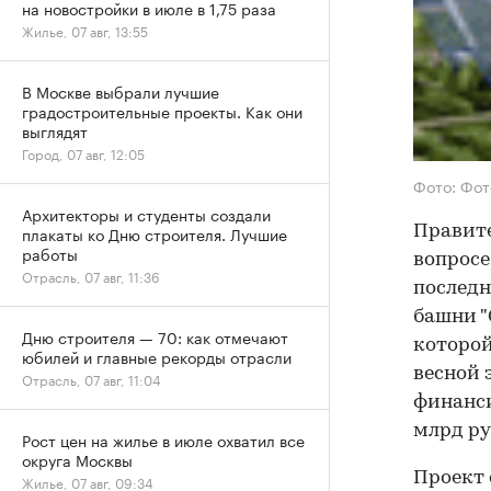
на новостройки в июле в 1,75 раза
Жилье, 07 авг, 13:55
В Москве выбрали лучшие
градостроительные проекты. Как они
выглядят
Город, 07 авг, 12:05
Фото: Фот
Архитекторы и студенты создали
плакаты ко Дню строителя. Лучшие
Правите
работы
вопросе
Отрасль, 07 авг, 11:36
последн
башни "
Дню строителя — 70: как отмечают
которой
юбилей и главные рекорды отрасли
весной 
Отрасль, 07 авг, 11:04
финанси
млрд ру
Рост цен на жилье в июле охватил все
округа Москвы
Проект 
Жилье, 07 авг, 09:34