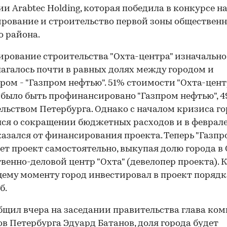
и Arabtec Holding, которая победила в конкурсе н
рование и строительство первой зоны общественн
о района.
рование строительства "Охта-центра" изначально
агалось почти в равных долях между городом и
ром - "Газпром нефтью". 51% стоимости "Охта-цент
было быть профинансировано "Газпром нефтью", 4
00:00
/
00:00
льством Петербурга. Однако с началом кризиса г
ся о сокращении бюджетных расходов и в феврале
казался от финансирования проекта. Теперь "Газпр
ет проект самостоятельно, выкупая долю города в
венно-деловой центр "Охта" (девелопер проекта). К
ему моменту город инвестировал в проект порядка
б.
бщил вчера на заседании правительства глава ком
в Петербурга Эдуард Батанов, доля города будет