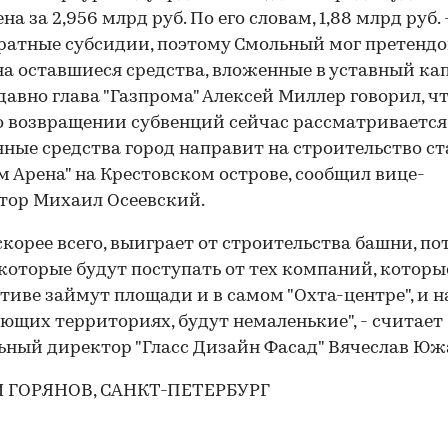
а за 2,956 млрд руб. По его словам, 1,88 млрд руб. 
ратные субсидии, поэтому Смольный мог претендо
на оставшиеся средства, вложенные в уставный ка
давно глава "Газпрома" Алексей Миллер говорил, ч
о возвращении субвенций сейчас рассматривается
ные средства город направит на строительство с
м Арена" на Крестовском острове, сообщил вице-
тор Михаил Осеевский.
 скорее всего, выиграет от строительства башни, по
 которые будут поступать от тех компаний, которы
тиве займут площади и в самом "Охта-центре", и н
ющих территориях, будут немаленькие", - считает
ьный директор "Гласс Дизайн Фасад" Вячеслав Юж
 ГОРЯНОВ, САНКТ-ПЕТЕРБУРГ