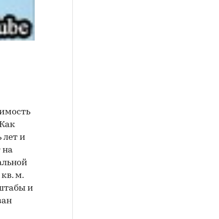
оимость
 Как
 лет и
 на
альной
кв. м.
сштабы и
ван