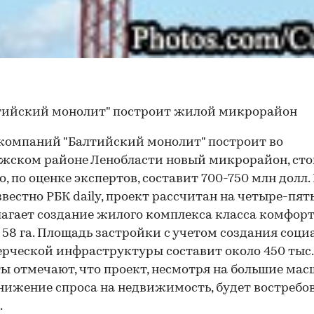
тийский монолит" построит жилой микрорайон
компаний "Балтийский монолит" построит во
жском районе Ленобласти новый микрорайон, ст
о, по оценке экспертов, составит 700-750 млн долл.
звестно РБК daily, проект рассчитан на четыре-пять
агает создание жилого комплекса класса комфорт
 58 га. Площадь застройки с учетом создания соци
рческой инфраструктуры составит около 450 тыс. 
ы отмечают, что проект, несмотря на большие ма
нижение спроса на недвижимость, будет востребо
.