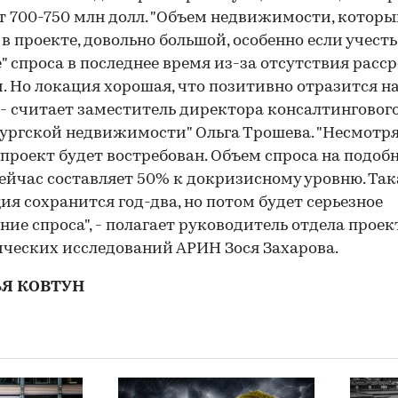
т 700-750 млн долл. "Объем недвижимости, котор
 в проекте, довольно большой, особенно если учесть
" спроса в последнее время из-за отсутствия расс
. Но локация хорошая, что позитивно отразится н
, - считает заместитель директора консалтинговог
ургской недвижимости" Ольга Трошева. "Несмотря
 проект будет востребован. Объем спроса на подоб
ейчас составляет 50% к докризисному уровню. Так
ия сохранится год-два, но потом будет серьезное
ние спроса", - полагает руководитель отдела проек
ческих исследований АРИН Зося Захарова.
ЬЯ КОВТУН