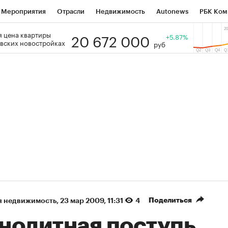
Мероприятия
Отрасли
Недвижимость
Autonews
РБК Ком
20 672 000
 цена квартиры
 РБК
РБК Образование
РБК Курсы
РБК Life
+5.87%
Тренды
Виз
вских новостройках
руб
ь
Крипто
РБК Бизнес-среда
Дискуссионный клуб
Исследо
зета
Спецпроекты СПб
Конференции СПб
Спецпроекты
кономика
Бизнес
Технологии и медиа
Финансы
Рынок на
(+86,2%)
(+31,48%)
5 450
АФК «Система» ₽12
Купить
К
 ПСБ к 29.07.27
прогноз БКС к 15.07.27
Поделиться
я недвижимость
⁠,
23 мар 2009, 11:31
4
нолитная поступь