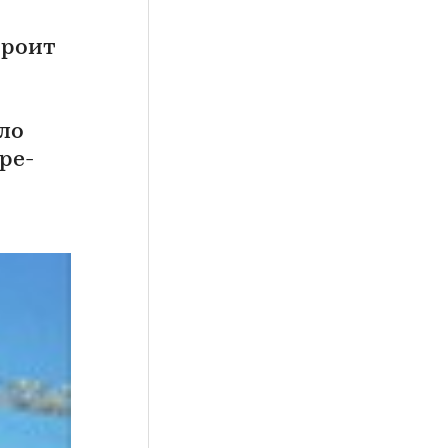
троит
ало
ре-