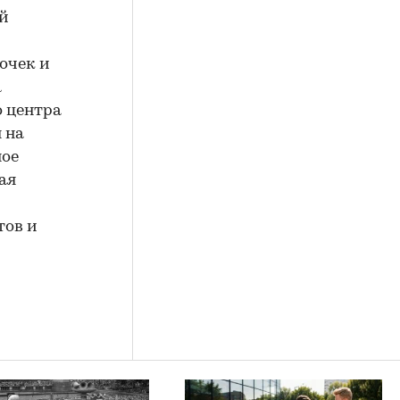
ый
рочек и
а
о центра
 на
ное
ая
тов и