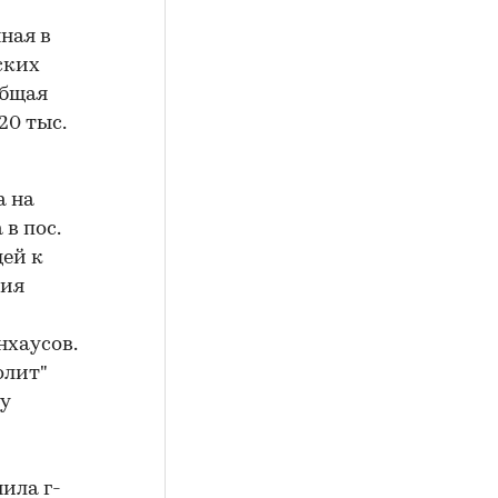
ная в
ских
Общая
20 тыс.
а на
в пос.
ей к
ния
-
хаусов.
олит"
у
ила г-