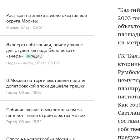
"Балтий
Рост цен на жилье в июле охватил все
2003 го
округа Москвы
Жилье, 07 авг, 09:34
объекто
площадь
кв. метр
Эксперты объяснили, почему жилье
для студентов надо было искать
«вчера»
РАДИО
ГК "Бал
Недвижимость, 07 авг, 09:03
вторичн
Румболо
В Москве на торги выставили палаты
нему те
допетровской эпохи дешевле трешки
планиру
Город, 06 авг, 18:07
пятиэта
Как соо
Собянин заявил о максимальном за
Светлан
пять лет темпе строительства метро
Город, 06 авг, 15:52
состави
собстве
предусм
Спрос на новостройки Москвы и