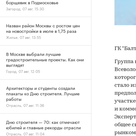
борщевик в Подмосковье
Загород, 07 авг, 15:30
Назван район Москвы с ростом цен
на новостройки в июле в 1,75 раза
Жилье, 07 авг, 13:55
ГК "Бал
В Москве выбрали лучшие
градостроительные проекты. Как они
Группа 
выглядят
Всеволо
Город, 07 авг, 12:05
которог
стало и
Архитекторы и студенты создали
плакаты ко Дню строителя. Лучшие
предпол
работы
участке
Отрасль, 07 авг, 11:36
и комме
Эксперт
Дню строителя — 70: как отмечают
общее с
юбилей и главные рекорды отрасли
рынком
Отрасль, 07 авг, 11:04