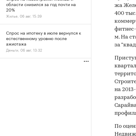
области снизился за год почти на
жа Желе
20%
400 тыс
Жилье, 06 авг, 15:39
коммерч
фитнес-
Спрос на ипотеку в июле вернулся к
м. На с
естественному уровню после
ажиотажа
за "ква
Деньги, 06 авг, 13:32
Приступ
квартал
террито
Строите
на 2013
разрабо
Сарайва
профиля
По оцен
Недвижи