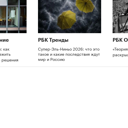
ние
РБК Тренды
РБК О
: как
Супер-Эль-Ниньо 2026: что это
«Теория
ежить
такое и какие последствия ждут
раскры
мир и Россию
е решения