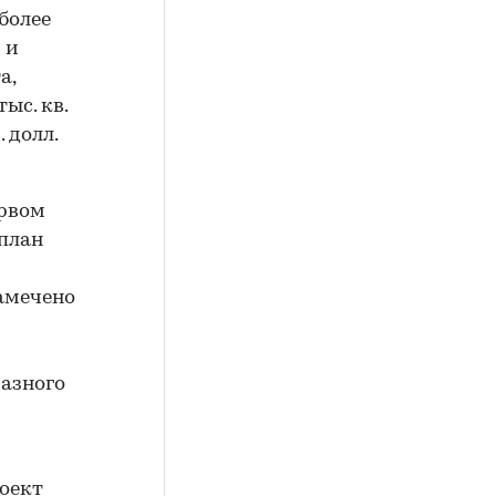
более
 и
а,
ыс. кв.
 долл.
ервом
-план
намечено
разного
оект