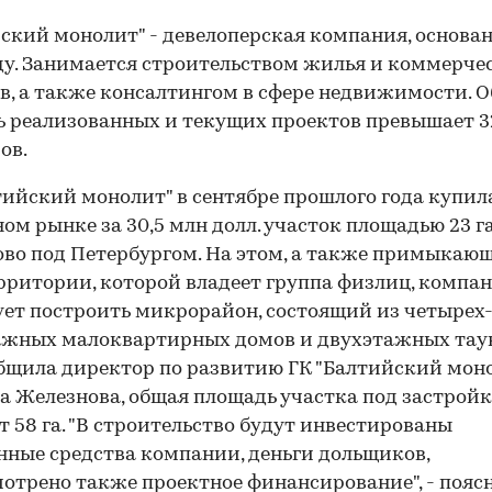
ский монолит" - девелоперская компания, основан
ду. Занимается строительством жилья и коммерче
в, а также консалтингом в сфере недвижимости. 
 реализованных и текущих проектов превышает 3
ов.
тийский монолит" в сентябре прошлого года купил
ом рынке за 30,5 млн долл. участок площадью 23 га 
во под Петербургом. На этом, а также примыкающ
рритории, которой владеет группа физлиц, компа
ет построить микрорайон, состоящий из четырех
жных малоквартирных домов и двухэтажных таун
00:00
/
00:00
бщила директор по развитию ГК "Балтийский мон
а Железнова, общая площадь участка под застройк
т 58 га. "В строительство будут инвестированы
нные средства компании, деньги дольщиков,
отрено также проектное финансирование", - поясн