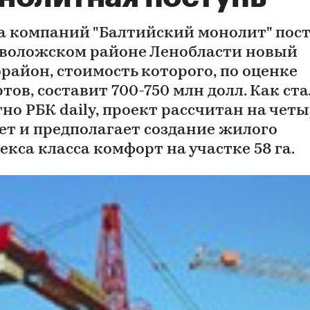
а компаний "Балтийский монолит" пос
еволожском районе Ленобласти новый
район, стоимость которого, по оценке
тов, составит 700-750 млн долл. Как ст
но РБК daily, проект рассчитан на четы
лет и предполагает создание жилого
кса класса комфорт на участке 58 га.