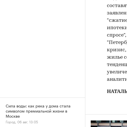
составя
заявлен
"сжатие
ипотеки
спросе"
"Петерб
кризис,
жилье с
тенденц
увеличе
аналити
НАТАЛ
Сила воды: как река у дома стала
символом премиальной жизни в
Москве
Город, 06 авг, 13:05