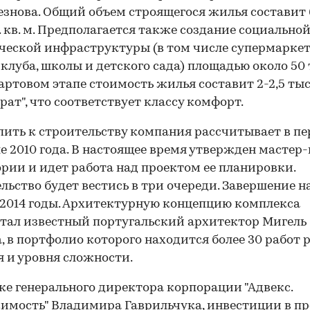
знова. Общий объем строящегося жилья составит 
. кв. м. Предполагается также создание социальной
еской инфраструктуры (в том числе супермаркет
клуба, школы и детского сада) площадью около 50 т
тартовом этапе стоимость жилья составит 2-2,5 тыс.
драт", что соответствует классу комфорт.
ить к строительству компания рассчитывает в п
е 2010 года. В настоящее время утвержден мастер
рии и идет работа над проектом ее планировки.
льство будет вестись в три очереди. Завершение 
-2014 годы. Архитектурную концепцию комплекса
тал известный португальский архитектор Мигель
, в портфолио которого находится более 30 работ 
 и уровня сложности.
ке генерального директора корпорации "Адвекс.
мость" Владимира Гаврильчука, инвестиции в пр