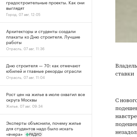
градостроительные проекты. Как они
выглядят
Город, 07 авг, 12:05
Архитекторы и студенты создали
плакаты ко Дню строителя. Лучшие
работы
Отрасль, 07 авг, 11:36
Дню строителя — 70: как отмечают
Владель
юбилей и главные рекорды отрасли
ставки
Отрасль, 07 авг, 11:04
Рост цен на жилье в июле охватил все
округа Москвы
С новог
Жилье, 07 авг, 09:34
подешев
навстре
Эксперты объяснили, почему жилье
подешев
для студентов надо было искать
незадол
«вчера»
РАДИО