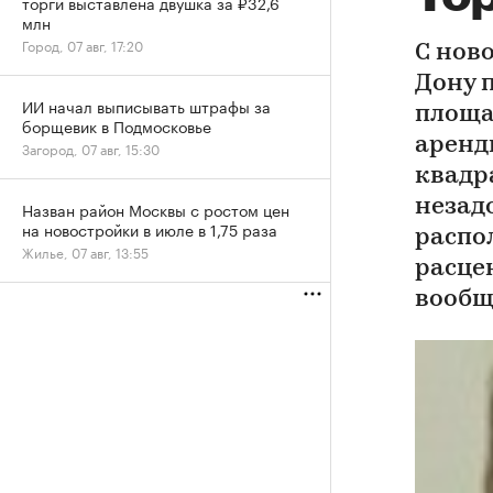
торги выставлена двушка за ₽32,6
млн
Город, 07 авг, 17:20
С нов
Дону 
ИИ начал выписывать штрафы за
площа
борщевик в Подмосковье
аренд
Загород, 07 авг, 15:30
квадр
незад
Назван район Москвы с ростом цен
на новостройки в июле в 1,75 раза
распо
Жилье, 07 авг, 13:55
расце
вообщ