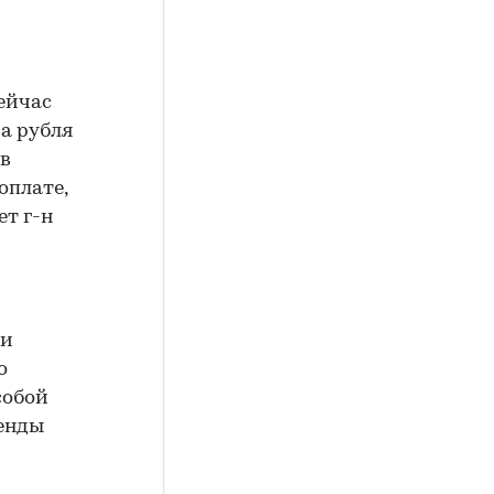
ейчас
а рубля
 в
оплате,
ет г-н
ки
о
собой
ренды