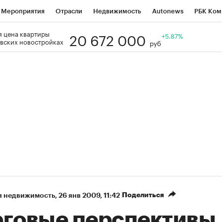
Мероприятия
Отрасли
Недвижимость
Autonews
РБК Ком
20 672 000
 цена квартиры
Образование
РБК Курсы
РБК Life
Тренды
+5.87%
Визионеры
Н
вских новостройках
руб
Дискуссионный клуб
Исследования
Кредитные рейтинги
Фр
Спецпроекты
Проверка контрагентов
Политика
Экономи
к наличной валюты
Поделиться
я недвижимость
⁠,
26 янв 2009, 11:42
рговые перспективы