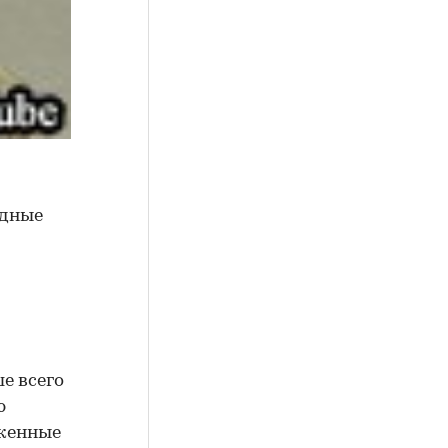
ндные
и
е всего
ю
оженные