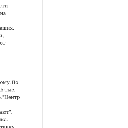
сти
 на
вших.
и,
ют
ому. По
5 тыс.
. "Центр
ют", -
ка.
ставку