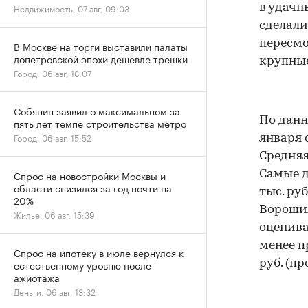
Недвижимость, 07 авг, 09:03
в удачн
сделали
пересмо
В Москве на торги выставили палаты
допетровской эпохи дешевле трешки
крупные
Город, 06 авг, 18:07
Собянин заявил о максимальном за
По данн
пять лет темпе строительства метро
Город, 06 авг, 15:52
января 
Средняя 
Спрос на новостройки Москвы и
Самые д
области снизился за год почти на
тыс. ру
20%
Ворошил
Жилье, 06 авг, 15:39
оценивае
менее п
Спрос на ипотеку в июле вернулся к
естественному уровню после
руб. (про
ажиотажа
Деньги, 06 авг, 13:32