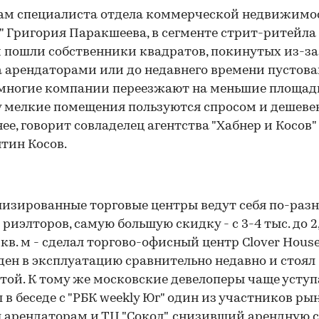
ам специалиста отдела коммерческой недвижимо
" Григория Паракшеева, в сегменте стрит-ритейла
 пошли собственники квадратов, покинутых из-за
 арендаторами или до недавнего времени пустова
многие компании переезжают на меньшие площад
 мелкие помещения пользуются спросом и дешеве
ее, говорит совладелец агентства "Хабнер и Косов"
тин Косов.
изированные торговые центры ведут себя по-разн
риэлторов, самую большую скидку - с 3-4 тыс. до 2,
1 кв. м - сделал торгово-офисный центр Clover Housе
ден в эксплуатацию сравнительно недавно и стоял
той. К тому же московские девелоперы чаще уступа
 в беседе с "РБК weekly Юг" один из участников рын
 арендаторам и ТЦ "Сокол", снизивший арендную 