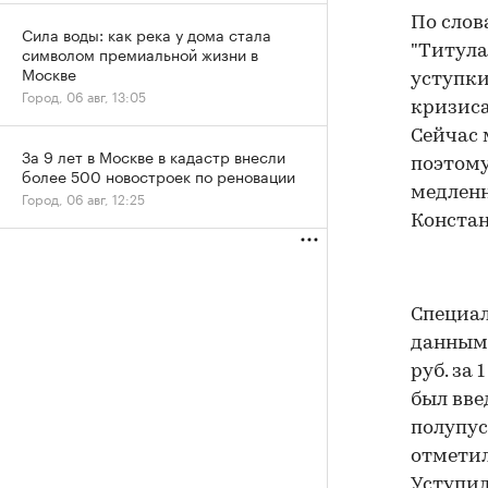
По слов
Сила воды: как река у дома стала
символом премиальной жизни в
"Титула
Москве
уступки
Город, 06 авг, 13:05
кризиса
Сейчас 
За 9 лет в Москве в кадастр внесли
поэтому
более 500 новостроек по реновации
медленн
Город, 06 авг, 12:25
Констан
Специал
данным 
руб. за 
был вве
полупус
отметил
Уступил