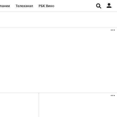
пании
Телеканал
РБК Вино
ациональные проекты
Город
аншизы
Газета
ка
Бизнес