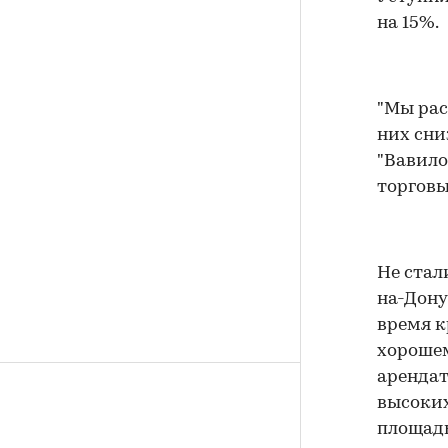
на 15%.
"Мы рас
них сни
"Вавило
торговых
Не стал
на-Дону
время к
хорошем
арендат
высоких
площадь