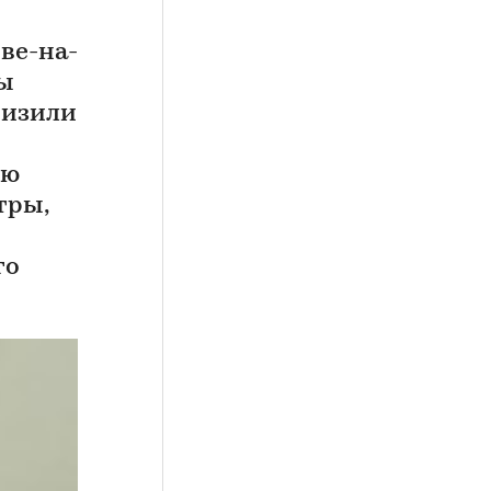
ве-на-
цы
низили
ию
тры,
го