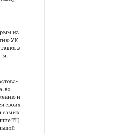
орым из
итию УК
ставка в
 м.
остова-
, во
жению и
ся своих
ди самых
ьшие ТЦ
ольшой