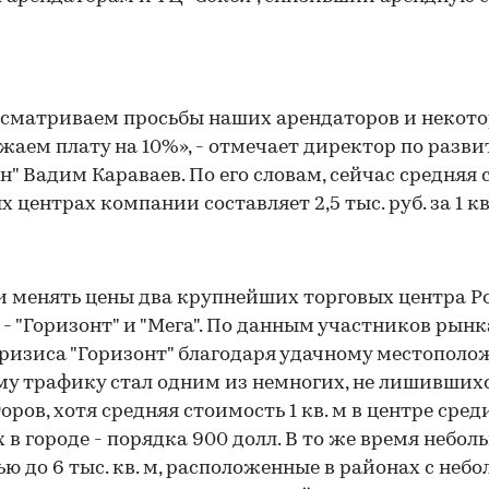
сматриваем просьбы наших арендаторов и некот
жаем плату на 10%», - отмечает директор по разв
н" Вадим Караваев. По его словам, сейчас средняя 
 центрах компании составляет 2,5 тыс. руб. за 1 кв.
и менять цены два крупнейших торговых центра Р
 - "Горизонт" и "Мега". По данным участников рынка
ризиса "Горизонт" благодаря удачному местополо
у трафику стал одним из немногих, не лишивших
оров, хотя средняя стоимость 1 кв. м в центре сре
 в городе - порядка 900 долл. В то же время небол
ю до 6 тыс. кв. м, расположенные в районах с неб