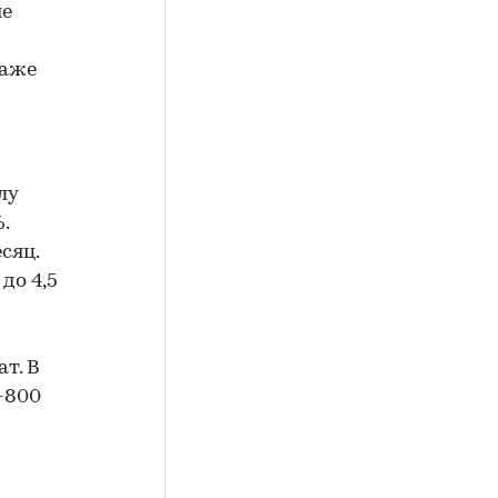
не
даже
лу
.
сяц.
до 4,5
ат. В
-800