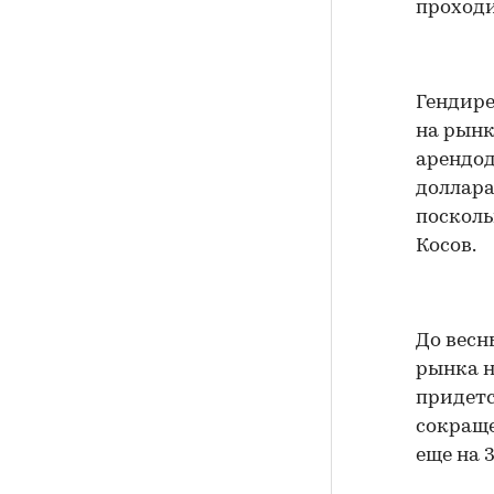
проходи
Гендире
на рынк
арендод
доллара
посколь
Косов.
До весн
рынка н
придетс
сокраще
еще на 