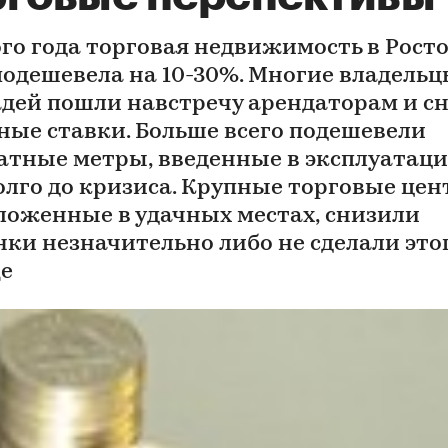
ого года торговая недвижимость в Росто
подешевела на 10-30%. Многие владель
дей пошли навстречу арендаторам и с
ные ставки. Больше всего подешевели
атные метры, введенные в эксплуатац
олго до кризиса. Крупные торговые цен
ложенные в удачных местах, снизили
нки незначительно либо не сделали это
е