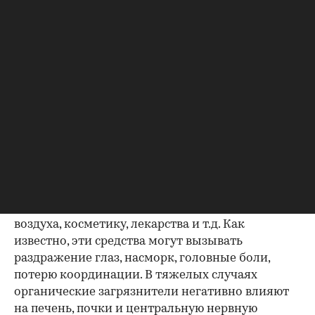
в 4-6 раз и в 8-10 раз токсичнее. Если воздух «с
улицы» содержит различные загрязнители
почвенного, растительного и промышленного
происхождения, выхлопные газы и
микроорганизмы, то в помещении в воздух
добавляются загрязняющие включения
человеческого и животного происхождения
(отмерший эпителий кожи, волосы, перхоть,
слюна и т.п.), вещества, выделяющиеся в
процессе курения, уборки помещения и
приготовления пищи. К этому стоит добавить
краски, растворители, аэрозоли, чистящие,
моющие средства, репелленты, освежители
воздуха, косметику, лекарства и т.д. Как
известно, эти средства могут вызывать
раздражение глаз, насморк, головные боли,
потерю координации. В тяжелых случаях
органические загрязнители негативно влияют
на печень, почки и центральную нервную