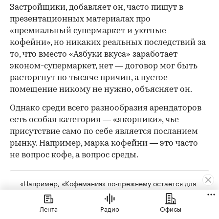
Застройщики, добавляет он, часто пишут в
презентационных материалах про
«премиальный супермаркет и уютные
кофейни», но никаких реальных последствий за
то, что вместо «Азбуки вкуса» заработает
эконом-супермаркет, нет — договор мог быть
расторгнут по тысяче причин, а пустое
помещение никому не нужно, объясняет он.
Однако среди всего разнообразия арендаторов
есть особая категория — «якорники», чье
присутствие само по себе является посланием
рынку. Например, марка кофейни — это часто
не вопрос кофе, а вопрос среды.
«Например, «Кофемания» по-прежнему остается для
девелоперов и покупателей своего рода маркером
статуса жилого комплекса. Если она заходит в
Лента
Радио
Офисы
проект, значит, девелопер действительно создал