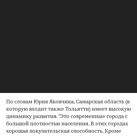
конца года компания планирует инвестировать
в развитие Самарской области около 10-12 млн
долл. В компании "Перекресток", у которой в
Самаре работает три магазина, также высоко
оценивают потенциал региона. "Величина
среднего чека в магазинах Приволжского
филиала нашей торговой сети (включая Самару)
почти не отличается от аналогичной величины
в Москве. При этом, например, величина
среднего чека в таких городах, как Санкт-
Петербург, Воронеж или Ярославль, несколько
ниже", - сообщил RBC daily директор ТД
"Перекресток" по торговле Игорь Сотников.
По словам Юрия Яковчика, Самарская область (в
которую входит также Тольятти) имеет высокую
динамику развития. "Это современные города с
большой плотностью населения. В этих городах
хорошая покупательская способность. Кроме