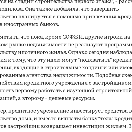
ся на стадии строительства первого этажа", - расс
лодилова. Она также добавила, что завершить
льство планируется с помощью привлечения кре
в иностранных банков.
метить, что пока, кроме СОФЖИ, другие игроки на
ком рынке недвижимости не реализуют программ
льству ипотечного жилья. Однако сегодня наблюд
ия к тому, что эту идею могут "подхватить" креди
ния, входящие в строительные холдинги или им
ованные агентства недвижимости. Подобная схе
ействия кредитного учреждения с застройщиком
ость первому работать с изученной строительной
ацией, а второму - дешевые ресурсы.
р, кредитное учреждение инвестирует средства в
льство дома, и вместо выплаты банку "тела" креди
ов застройщик возвращает инвестиции жильем. 