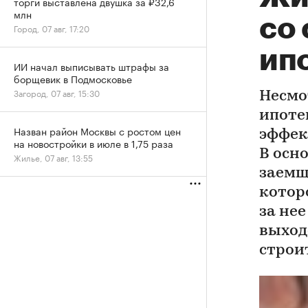
торги выставлена двушка за ₽32,6
млн
cо
Город, 07 авг, 17:20
ип
ИИ начал выписывать штрафы за
борщевик в Подмосковье
Загород, 07 авг, 15:30
Несмот
ипотек
Назван район Москвы с ростом цен
эффек
на новостройки в июле в 1,75 раза
В осн
Жилье, 07 авг, 13:55
заемщ
котор
за не
выход
строи