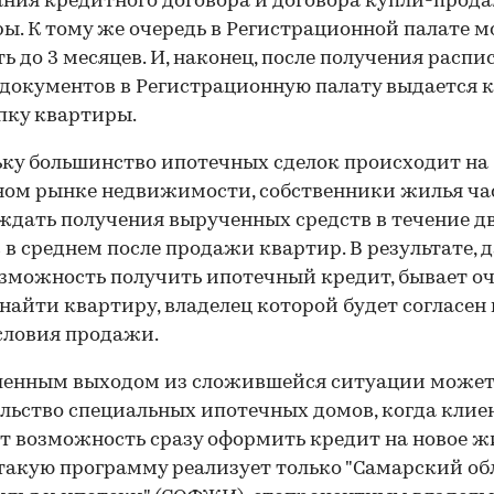
ния кредитного договора и договора купли-прод
ы. К тому же очередь в Регистрационной палате 
ь до 3 месяцев. И, наконец, после получения распи
документов в Регистрационную палату выдается 
пку квартиры.
ку большинство ипотечных сделок происходит на
ом рынке недвижимости, собственники жилья ча
ждать получения вырученных средств в течение д
 в среднем после продажи квартир. В результате, 
зможность получить ипотечный кредит, бывает о
найти квартиру, владелец которой будет согласен 
словия продажи.
ленным выходом из сложившейся ситуации может
льство специальных ипотечных домов, когда клие
т возможность сразу оформить кредит на новое ж
такую программу реализует только "Самарский об