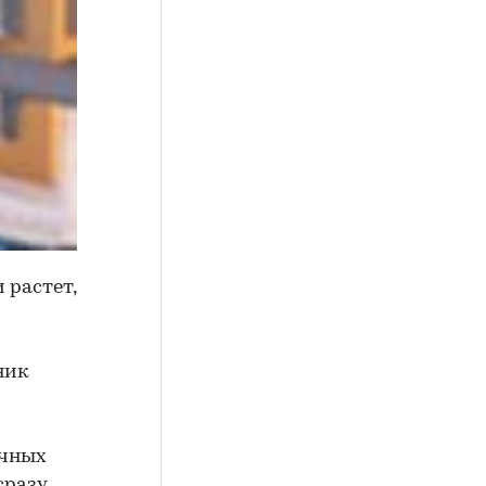
 растет,
ник
ечных
сразу