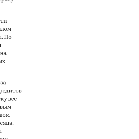
сти
шлом
. По
я
 на
ых
 за
кредитов
ку все
овым
твом
сяца.
и