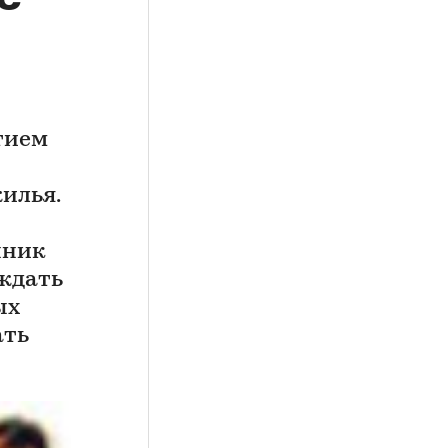
стием
илья.
нник
 ждать
ых
ать