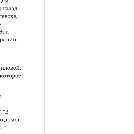
цем
д назад
левске,
о
 Эти
рации,
иловой,
 которое
о
. "В
о домов
а