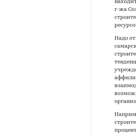
находит
г-жа Со
строите
ресурсо
Надо от
самарс
строите
тенденц
учрежде
аффилир
взаимод
возможн
организ
Наприме
строите
процент