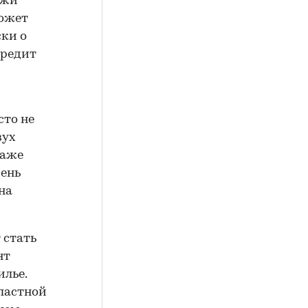
ажи
может
ски о
кредит
сто не
вух
даже
чень
на
 стать
нт
илье.
ластной