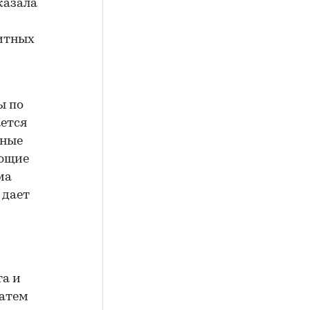
казала
дитных
ы по
ается
тные
еющие
ма
 дает
та и
Затем