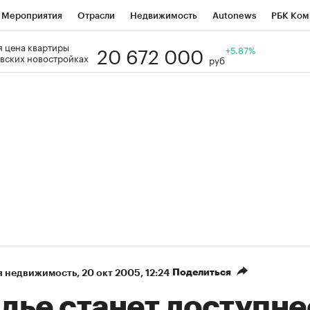
Мероприятия
Отрасли
Недвижимость
Autonews
РБК Ком
20 672 000
 цена квартиры
Образование
РБК Курсы
РБК Life
Тренды
+5.87%
Визионеры
Н
вских новостройках
руб
Дискуссионный клуб
Исследования
Кредитные рейтинги
Фр
Спецпроекты
Проверка контрагентов
Политика
Экономи
к наличной валюты
Поделиться
я недвижимость
⁠,
20 окт 2005, 12:24
лье станет доступне