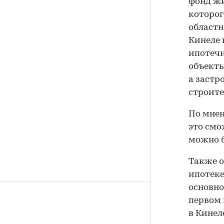
фонд жи
которог
областн
Кинеле 
ипотечн
объекты
а застр
строите
По мнен
это смо
можно б
Также о
ипотеке
основно
первом 
в Кинел