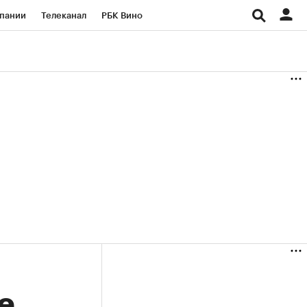
пании
Телеканал
РБК Вино
ациональные проекты
Город
аншизы
Газета
ка
Бизнес
е