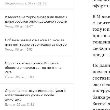
Недвижимость, 07 авг, 09:03
оформит
В Москве на торги выставили палаты
В Москв
допетровской эпохи дешевле трешки
строите
Город, 06 авг, 18:07
году и 
прогноз
Собянин заявил о максимальном за
тенденц
пять лет темпе строительства метро
свободн
Город, 06 авг, 15:52
кредит
Спрос на новостройки Москвы и
По данн
области снизился за год почти на
20%
последн
Жилье, 06 авг, 15:39
состави
еще нел
Спрос на ипотеку в июле вернулся к
инструм
естественному уровню после
банка р
ажиотажа
Деньги, 06 авг, 13:32
Затем е