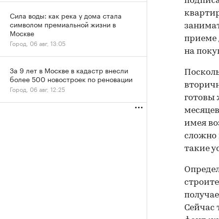
подписа
квартир
Сила воды: как река у дома стала
символом премиальной жизни в
занимат
Москве
приеме 
Город, 06 авг, 13:05
на поку
За 9 лет в Москве в кадастр внесли
Посколь
более 500 новостроек по реновации
вторичн
Город, 06 авг, 12:25
готовы 
месяцев
имея во
сложно 
такие у
Опреде
строите
получае
Сейчас 