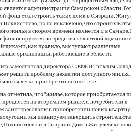
лья и ипотеки" (СОФЖИ), стопроцентным владель
о является администрация Самарской области. Го
ой фонд стал строить такие дома в Сызрани, Жигу
и Похвистнево, но не исключено, что строительств
ого жилья в скором времени начнется и в Самаре.
 финансируются на средства областной админист
ойщиками, как правило, выступают различные
льные организации, работающие в области.
ию заместителя директора СОФЖИ Татьяны Солод
жет решить проблему нехватки доступного жилья,
ыло бы легко приобрести по ипотеке.
на отметила, что "жилье, которое приобретается п
, продается на вторичном рынке, а потребители в
м заинтересованы в приобретении новых квартир"
полугодии мы планируем завершить строительств
е, Похвистнево и в Сызрани. Дом в Жигулевске пок