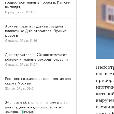
градостроительные проекты. Как они
выглядят
Город, 07 авг, 12:05
Архитекторы и студенты создали
плакаты ко Дню строителя. Лучшие
работы
Отрасль, 07 авг, 11:36
Дню строителя — 70: как отмечают
юбилей и главные рекорды отрасли
Отрасль, 07 авг, 11:04
Несмотр
она все
Рост цен на жилье в июле охватил все
приобре
округа Москвы
ипотечн
Жилье, 07 авг, 09:34
которой
выручен
Эксперты объяснили, почему жилье
для студентов надо было искать
сложивш
«вчера»
РАДИО
домов. 