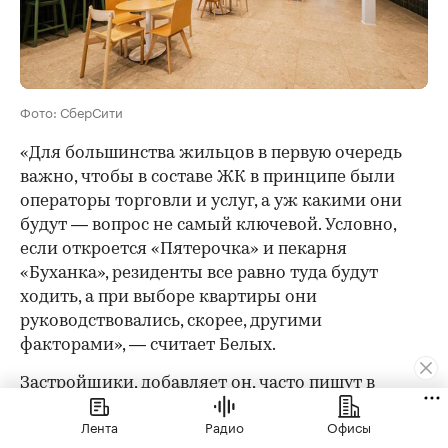
Фото: СберСити
«Для большинства жильцов в первую очередь
важно, чтобы в составе ЖК в принципе были
операторы торговли и услуг, а уж какими они
будут — вопрос не самый ключевой. Условно,
если откроется «Пятерочка» и пекарня
«Буханка», резиденты все равно туда будут
ходить, а при выборе квартиры они
руководствовались, скорее, другими
факторами», — считает Белых.
Застройщики, добавляет он, часто пишут в
презентационных материалах про
Лента
Радио
Офисы
«премиальный супермаркет и уютные