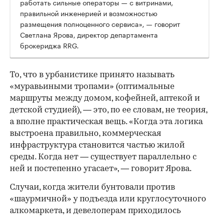
работать сильные операторы — с витринами,
правильной инженерией и возможностью
размещения полноценного сервиса», — говорит
Светлана Ярова, директор департамента
брокериджа RRG.
00:00
/
00:00
То, что в урбанистике принято называть
«муравьиными тропами» (оптимальные
маршруты между домом, кофейней, аптекой и
детской студией), — это, по ее словам, не теория,
а вполне практическая вещь. «Когда эта логика
выстроена правильно, коммерческая
инфраструктура становится частью жилой
среды. Когда нет — существует параллельно с
ней и постепенно угасает», — говорит Ярова.
Случаи, когда жители бунтовали против
«шаурмичной» у подъезда или круглосуточного
алкомаркета, и девелоперам приходилось