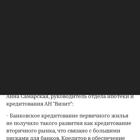
"Пока наш банк не предлагает ипотеку на
первичном рынке, так как в связи с Законом о
долевом участии существуют проблемы с
оформлением собственности на первичное
жилье, - говорит Снегарев. - Как только они
будут решены, многие кредитные учреждения
сделают предложения по ипотеке на первичном
рынке". Другие участники финансового рынка
также заявили о своей заинтересованности в
развитии программ по ипотеке на первичном
рынке.
Анна Самарская, руководитель отдела ипотеки и
кредитования АН "Визит":
- Банковское кредитование первичного жилья
не получило такого развития как кредитование
вторичного рынка, что связано с большими
рисками для банков. Кредитор в обеспечение