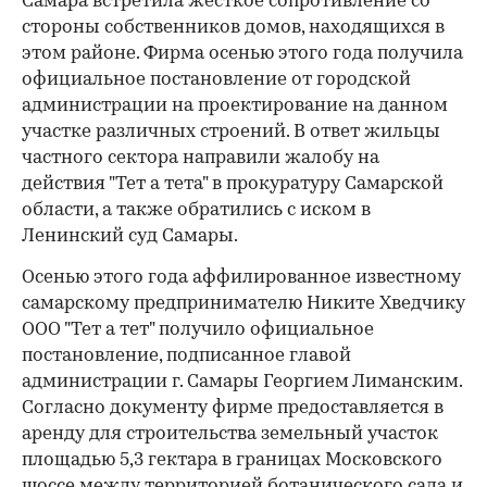
Самара встретила жесткое сопротивление со
стороны собственников домов, находящихся в
этом районе. Фирма осенью этого года получила
официальное постановление от городской
администрации на проектирование на данном
участке различных строений. В ответ жильцы
частного сектора направили жалобу на
действия "Тет а тета" в прокуратуру Самарской
области, а также обратились с иском в
Ленинский суд Самары.
Осенью этого года аффилированное известному
самарскому предпринимателю Никите Хведчику
ООО "Тет а тет" получило официальное
постановление, подписанное главой
администрации г. Самары Георгием Лиманским.
Согласно документу фирме предоставляется в
аренду для строительства земельный участок
площадью 5,3 гектара в границах Московского
шоссе между территорией ботанического сада и