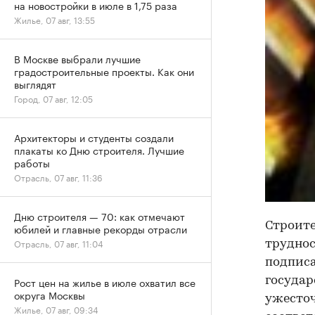
на новостройки в июле в 1,75 раза
Жилье, 07 авг, 13:55
В Москве выбрали лучшие
градостроительные проекты. Как они
выглядят
Город, 07 авг, 12:05
Архитекторы и студенты создали
плакаты ко Дню строителя. Лучшие
работы
Отрасль, 07 авг, 11:36
Дню строителя — 70: как отмечают
Строите
юбилей и главные рекорды отрасли
Отрасль, 07 авг, 11:04
труднос
подписа
Рост цен на жилье в июле охватил все
государ
округа Москвы
ужесточ
Жилье, 07 авг, 09:34