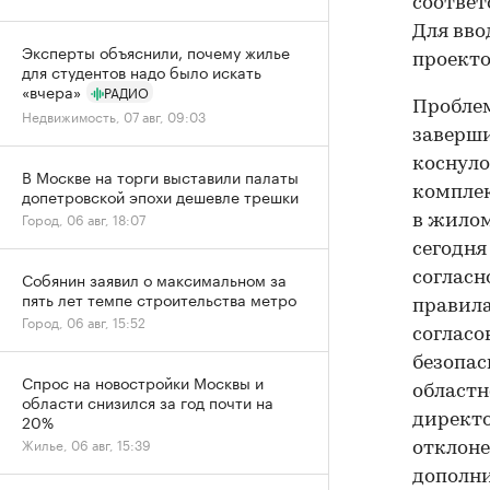
соответ
Для вво
Эксперты объяснили, почему жилье
проекто
для студентов надо было искать
«вчера»
РАДИО
Проблем
Недвижимость, 07 авг, 09:03
заверши
коснуло
В Москве на торги выставили палаты
комплек
допетровской эпохи дешевле трешки
Город, 06 авг, 18:07
в жилом
сегодня
Собянин заявил о максимальном за
согласн
пять лет темпе строительства метро
правила
Город, 06 авг, 15:52
согласо
безопас
Спрос на новостройки Москвы и
областн
области снизился за год почти на
20%
директо
Жилье, 06 авг, 15:39
отклоне
дополни