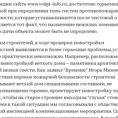
ции сайта www.volga-info.ru, достаточно серьезно
ой при определении типа систем противопожарн
ности, которые устанавливаются после чистовой 
вляется тот факт, что назначение нежилых помеще
сдачи объекта может быть не определено.
ам строителей, в ходе проверки новостройки
ссией выявляются и более серьезные проблемы, у
 практически невозможно. Например, расположе
 новостройкой ветхого дома – памятника архитек
 нельзя снести. Как заявил "Времени" Игорь Михеев
ствия нормам пожарной безопасности строители
ывают ветхий дом специальными составами, не
живающими горение, проектируют новостройку т
, чтобы на старое строение выходила "глухая" стена
емя в такой ситуации мы согласовывали с областн
й инспекцией компенсационные мероприятия. Сп