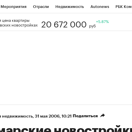
Мероприятия
Отрасли
Недвижимость
Autonews
РБК Ком
20 672 000
 цена квартиры
Образование
РБК Курсы
РБК Life
Тренды
+5.87%
Визионеры
Н
вских новостройках
руб
Дискуссионный клуб
Исследования
Кредитные рейтинги
Фр
Спецпроекты
Проверка контрагентов
Политика
Экономи
к наличной валюты
Поделиться
я недвижимость
⁠,
31 мая 2006, 10:21
марские новостройк