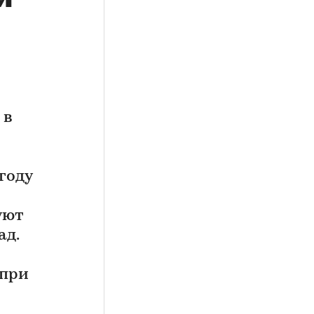
 в
году
уют
ад.
 при