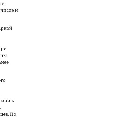
ли
 числе и
арной
При
чны
анее
ого
нзии к
.
цев. По