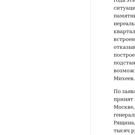
года эт
ситуац
памятни
нереаль
квартал
встроен
отказыв
построе
подстан
возможн
Михеев.
По заяв
принят 
Москве,
генерал
Рящина,
тысяч р