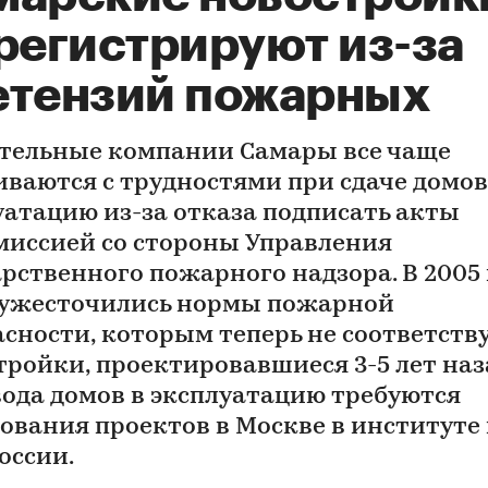
регистрируют из-за
етензий пожарных
тельные компании Самары все чаще
иваются с трудностями при сдаче домов
уатацию из-за отказа подписать акты
миссией со стороны Управления
арственного пожарного надзора. В 2005 
 ужесточились нормы пожарной
асности, которым теперь не соответств
тройки, проектировавшиеся 3-5 лет наз
вода домов в эксплуатацию требуются
сования проектов в Москве в институте
оссии.