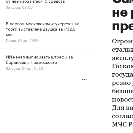
от нее избавиться, 5 средств
Загород, 09:00
не 
пр
В первом московском «тучерезе» на
торги выставлена двушка за ₽32,6
млн
Город, 07 авг, 17:20
Строи
сталк
ИИ начал выписывать штрафы за
экспл
борщевик в Подмосковье
Госко
Загород, 07 авг, 15:30
госуд
резко
безоп
новос
Для в
согла
МЧС Р