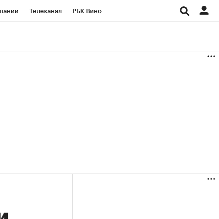
пании
Телеканал
РБК Вино
ациональные проекты
Город
аншизы
Газета
ка
Бизнес
и