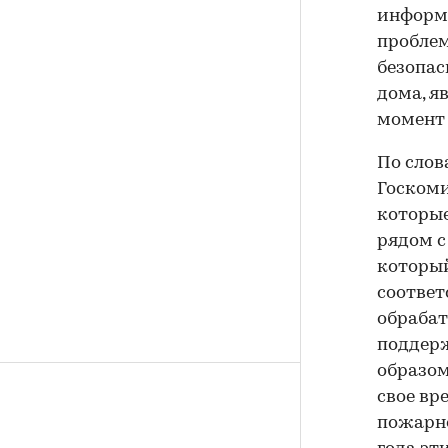
информа
проблем
безопас
дома, я
момент 
По слов
Госкоми
которые
рядом с
который
соответ
обрабат
поддер
образом
свое вр
пожарно