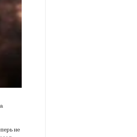
за
перь не