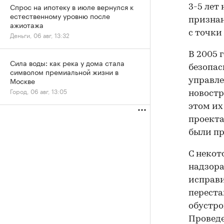
Спрос на ипотеку в июле вернулся к
3-5 лет
естественному уровню после
признан
ажиотажа
с точки
Деньги, 06 авг, 13:32
В 2005 
Сила воды: как река у дома стала
безопас
символом премиальной жизни в
Москве
управле
Город, 06 авг, 13:05
новостр
этом их
проекта
были пр
С некот
надзора
исправи
переста
обустро
Проведе