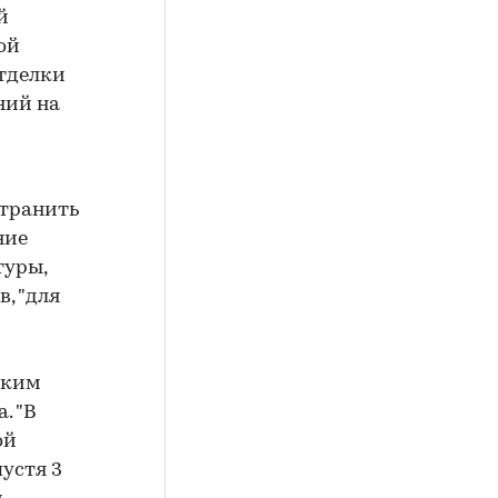
й
ой
отделки
ний на
странить
ние
туры,
, "для
аким
. "В
ой
устя 3