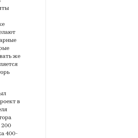
й
иты
ке
делают
жарные
орые
вать же
ляется
горь
был
роект в
еля
тора
 200
ка 400-