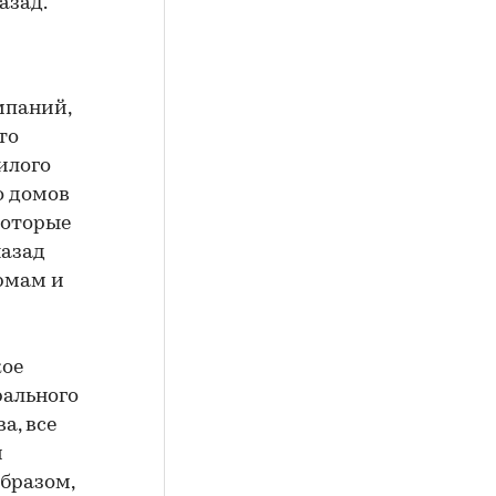
азад.
мпаний,
то
илого
ко домов
которые
назад
рмам и
кое
рального
а, все
и
образом,