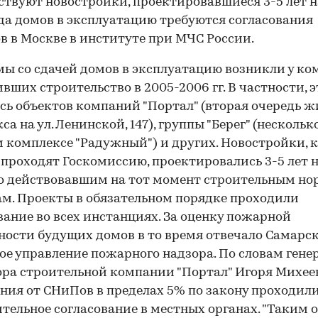
ствуют новостройки, проектировавшиеся 3-5 лет н
да домов в эксплуатацию требуются согласования
в в Москве в институте при МЧС России.
ы со сдачей домов в эксплуатацию возникли у ко
вших строительство в 2005-2006 гг. В частности, э
сь объектов компаний "Портал" (вторая очередь ж
са на ул. Ленинской, 147), группы "Берег" (несколь
 комплексе "Радужный") и других. Новостройки, 
 проходят Госкомиссию, проектировались 3-5 лет 
о действовавшим на тот момент строительным но
м. Проекты в обязательном порядке проходили
вание во всех инстанциях. За оценку пожарной
ности будущих домов в то время отвечало Самарс
ое управление пожарного надзора. По словам гене
ра строительной компании "Портал" Игоря Михеев
ния от СНиПов в пределах 5% по закону проходил
тельное согласование в местных органах. "Таким 