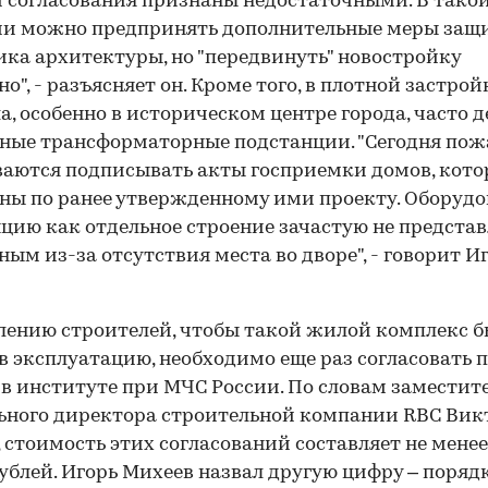
и согласования признаны недостаточными. В тако
ии можно предпринять дополнительные меры защ
ка архитектуры, но "передвинуть" новостройку
но", - разъясняет он. Кроме того, в плотной застрой
а, особенно в историческом центре города, часто 
ные трансформаторные подстанции. "Сегодня по
аются подписывать акты госприемки домов, кот
ны по ранее утвержденному ими проекту. Оборудо
цию как отдельное строение зачастую не представ
ым из-за отсутствия места во дворе", - говорит И
лению строителей, чтобы такой жилой комплекс 
в эксплуатацию, необходимо еще раз согласовать п
 в институте при МЧС России. По словам заместит
ьного директора строительной компании RBC Вик
 стоимость этих согласований составляет не менее
ублей. Игорь Михеев назвал другую цифру – поряд