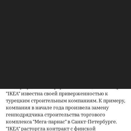
межрайонная природоохранная прокуратура,
которая должна выяснить, имеются ли все
необходимые разрешения. По мнению
экспертов "Времени", в случае отсутствия части
документов стройка может быть заморожена
на неопределенное время. Другой проблемой
может стать поиск подрядчика для возведения
комплекса. По словам Натальи Алтыновой,
компания будет проводить тендер. "Обычно мы
составляем список из пяти компаний, а затем
определяем победителя", - отметила она. Но, по
неофициальной информации, планируемый
тендер будет лишь формальностью, поскольку
"IKEA" известна своей приверженностью к
турецким строительным компаниям. К примеру,
компания в начале года произвела замену
генподрядчика строительства торгового
комплекса "Мега-парнас" в Санкт-Петербурге.
"IKEA" расторгла контракт с финской