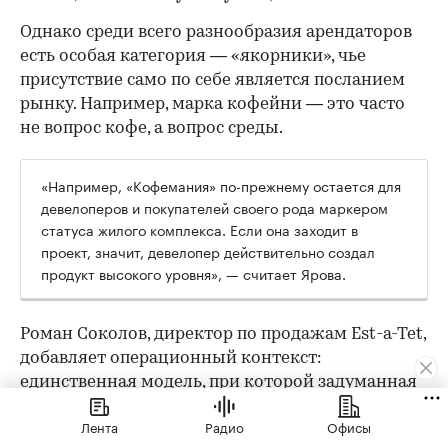
Однако среди всего разнообразия арендаторов
есть особая категория — «якорники», чье
присутствие само по себе является посланием
рынку. Например, марка кофейни — это часто
не вопрос кофе, а вопрос среды.
«Например, «Кофемания» по-прежнему остается для
девелоперов и покупателей своего рода маркером
статуса жилого комплекса. Если она заходит в
проект, значит, девелопер действительно создал
продукт высокого уровня», — считает Ярова.
Роман Соколов, директор по продажам Est-a-Tet,
добавляет операционный контекст:
единственная модель, при которой задуманная
концепция реализуется, это когда девелопер
Лента
Радио
Офисы
сам управляет составом арендаторов, сдавая