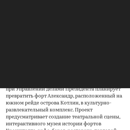
складской узел международного значения.
Например, компания "Моби Дик" (структура
финской корпорации Containerships Ltd Oy)
строит в Кронштадте паромно-перегрузочный
комплекс. Общая стоимость проекта должна
составить 4,1 млрд руб.
Дамба и форты Кронштадта удобны для
развития яхтенного и корабельного туризма.
Постепенно идет процесс перепрофилирования
Кронштадта из военного города в центр
туризма и развлечений. В частности,
администрация комплекса "Дворец конгрессов"
при Управлении делами Президента планирует
превратить форт Александр, расположенный на
южном рейде острова Котлин, в культурно-
развлекательный комплекс. Проект
предусматривает создание театральной сцены,
интерактивного музея истории фортов