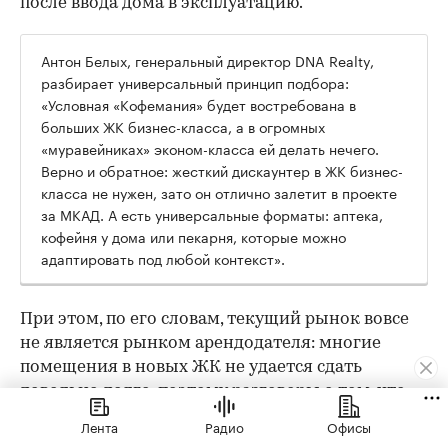
после ввода дома в эксплуатацию.
Антон Белых, генеральный директор DNA Realty,
разбирает универсальный принцип подбора:
«Условная «Кофемания» будет востребована в
больших ЖК бизнес-класса, а в огромных
«муравейниках» эконом-класса ей делать нечего.
Верно и обратное: жесткий дискаунтер в ЖК бизнес-
класса не нужен, зато он отлично залетит в проекте
за МКАД. А есть универсальные форматы: аптека,
кофейня у дома или пекарня, которые можно
адаптировать под любой контекст».
При этом, по его словам, текущий рынок вовсе
не является рынком арендодателя: многие
помещения в новых ЖК не удается сдать
довольно долго, поэтому разговоры о том, что
«выбирают не арендаторы, а их» — в
Лента
Радио
Офисы
значительной мере оптимистичная картина, не