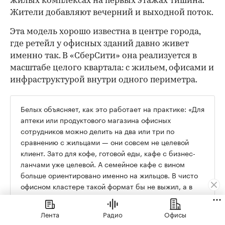
жилых комплексах на первых этажах тишина.
Жители добавляют вечерний и выходной поток.
Эта модель хорошо известна в центре города,
где ретейл у офисных зданий давно живет
именно так. В «СберСити» она реализуется в
масштабе целого квартала: с жильем, офисами и
инфраструктурой внутри одного периметра.
Белых объясняет, как это работает на практике: «Для
аптеки или продуктового магазина офисных
сотрудников можно делить на два или три по
сравнению с жильцами — они совсем не целевой
клиент. Зато для кофе, готовой еды, кафе с бизнес-
ланчами уже целевой. А семейное кафе с вином
больше ориентировано именно на жильцов. В чисто
офисном кластере такой формат бы не выжил, а в
смешанном вполне может не просто выжить, но еще
и заработать».
Лента
Радио
Офисы