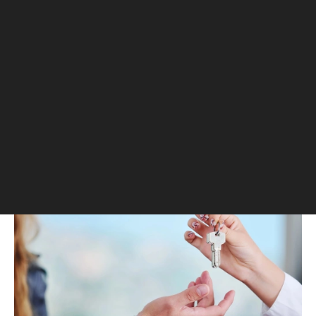
Городская недвижимость
⁠,
25 мая, 16:36
36 751
Проверка квартиры перед
покупкой на вторичном
рынке
Планируя покупку недвижимости,
каждый рассчитывает, что жизнь на
новом месте будет комфортной и
беспроблемной