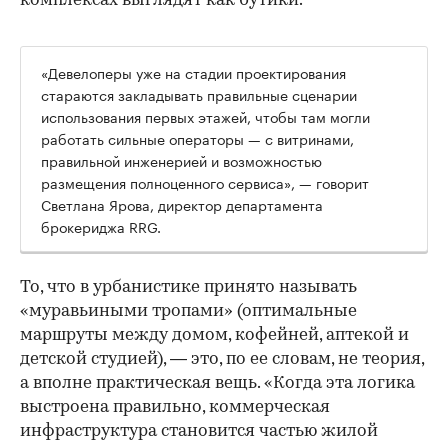
комплексах выглядят как бутики.
«Девелоперы уже на стадии проектирования
стараются закладывать правильные сценарии
использования первых этажей, чтобы там могли
работать сильные операторы — с витринами,
правильной инженерией и возможностью
размещения полноценного сервиса», — говорит
Светлана Ярова, директор департамента
брокериджа RRG.
00:00
/
00:00
То, что в урбанистике принято называть
«муравьиными тропами» (оптимальные
маршруты между домом, кофейней, аптекой и
детской студией), — это, по ее словам, не теория,
а вполне практическая вещь. «Когда эта логика
выстроена правильно, коммерческая
инфраструктура становится частью жилой