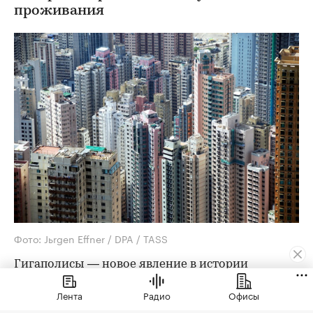
проживания
Фото: Jьrgen Effner / DPA / TASS
Гигаполисы — новое явление в истории
развития городов. Люди только успели
Лента
Радио
Офисы
привыкнуть к агломерациям с миллионным