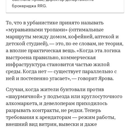
брокериджа RRG.
00:00
/
00:00
То, что в урбанистике принято называть
«муравьиными тропами» (оптимальные
маршруты между домом, кофейней, аптекой и
детской студией), — это, по ее словам, не теория,
а вполне практическая вещь. «Когда эта логика
выстроена правильно, коммерческая
инфраструктура становится частью жилой
среды. Когда нет — существует параллельно с
ней и постепенно угасает», — говорит Ярова.
Случаи, когда жители бунтовали против
«шаурмичной» у подъезда или круглосуточного
алкомаркета, и девелоперам приходилось
разрывать контракты, не редки. Теперь
требования к арендаторам — режим работы,
внешний вид витрин, вывески и даже