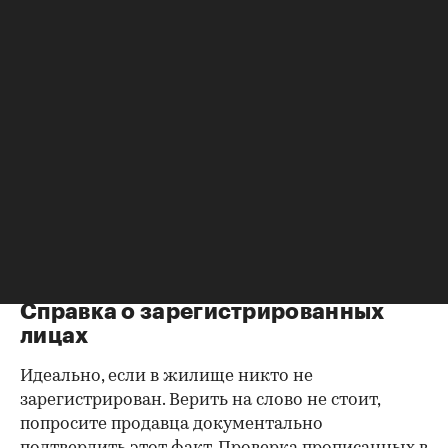
убедиться в отсутствии препятствий к сделке.
Согласие второй половины на
продажу
Если жилье приобреталось в браке, необходимо
будет получить согласие второго супруга на
продажу, причем даже если он в
правоустанавливающем документе не числится
владельцем или брак уже расторгнут. Следует
уделить пристальное внимание датам
оформления собственности, заключения и
расторжения брака.
Справка о зарегистрированных
лицах
Идеально, если в жилище никто не
зарегистрирован. Верить на слово не стоит,
попросите продавца документально