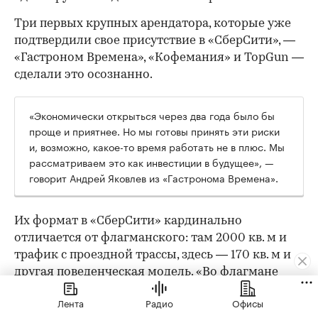
Три первых крупных арендатора, которые уже
подтвердили свое присутствие в «СберСити», —
«Гастроном Времена», «Кофемания» и TopGun —
сделали это осознанно.
«Экономически открыться через два года было бы
проще и приятнее. Но мы готовы принять эти риски
и, возможно, какое-то время работать не в плюс. Мы
рассматриваем это как инвестиции в будущее», —
говорит Андрей Яковлев из «Гастронома Времена».
Их формат в «СберСити» кардинально
отличается от флагманского: там 2000 кв. м и
трафик с проездной трассы, здесь — 170 кв. м и
другая поведенческая модель. «Во флагмане
люди специально едут за большой корзиной.
Лента
Радио
Офисы
Тут — докупить хлеб или молоко по пути с