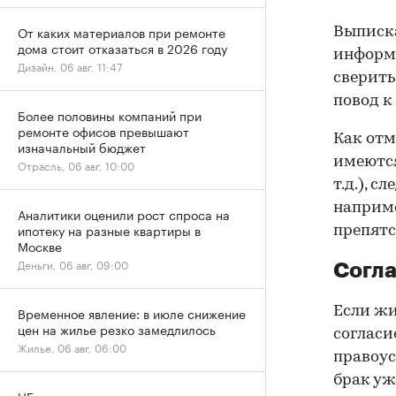
От каких материалов при ремонте
Выписка
дома стоит отказаться в 2026 году
информа
Дизайн, 06 авг, 11:47
сверить
повод к
Более половины компаний при
ремонте офисов превышают
Как отм
изначальный бюджет
имеются
Отрасль, 06 авг, 10:00
т.д.), 
наприме
Аналитики оценили рост спроса на
ипотеку на разные квартиры в
препятс
Москве
Деньги, 06 авг, 09:00
Согла
Если жи
Временное явление: в июле снижение
цен на жилье резко замедлилось
согласи
Жилье, 06 авг, 06:00
правоус
брак уж