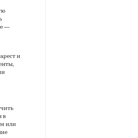
ую
ь
ие —
арест и
енты,
ии
учить
н в
ем или
ние