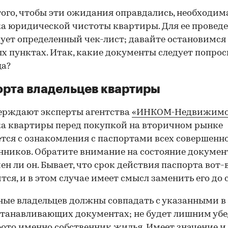
того, чтобы эти ожидания оправдались, необходим
а юридической чистоты квартиры. Для ее провед
ует определенный чек-лист; давайте остановимся 
х пунктах. Итак, какие документы следует попрос
ца?
рта владельцев квартиры
ерждают эксперты агентства
«ИНКОМ-Недвижимо
а квартиры перед покупкой на вторичном рынке
тся с ознакомления с паспортами всех совершенн
нников. Обратите внимание на состояние документ
ен ли он. Бывает, что срок действия паспорта вот-
тся, и в этом случае имеет смысл заменить его до 
ные владельцев должны совпадать с указанными в
танавливающих документах; не будет лишним убе
фото именно собственник жилья. Имеет значение и