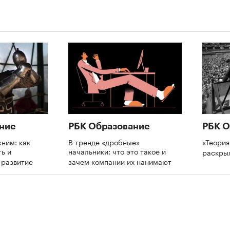
ние
РБК Образование
РБК О
ним: как
В тренде «дробные»
«Теория
ь и
начальники: что это такое и
раскры
а развитие
зачем компании их нанимают