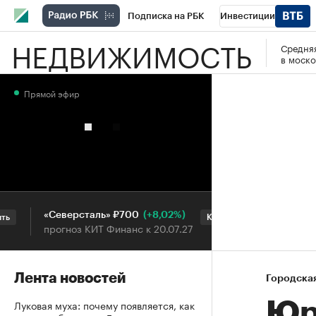
Подписка на РБК
Инвестиции
НЕДВИЖИМОСТЬ
Средняя
РБК Вино
Спорт
Школа управления
в моско
Национальные проекты
Город
Стил
Прямой эфир
Кредитные рейтинги
Франшизы
Га
Проверка контрагентов
Политика
Э
(+8,02%)
«Северсталь» ₽700
НОВАТЭК ₽1
Купить
прогноз КИТ Финанс к 20.07.27
прогноз SberC
Лента новостей
Городска
Луковая муха: почему появляется, как
Юр