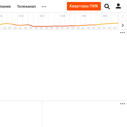
...
пании
Телеканал
ионеры
вания
личной валюты
(+87,06%)
Ozon ₽5 450
АФК «Система» ₽1
ь
Купить
прогноз ПСБ к 29.07.27
прогноз БКС к 15.0