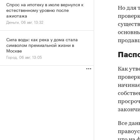
Спрос на ипотеку в июле вернулся к
Но для 
естественному уровню после
ажиотажа
проверк
Деньги, 06 авг, 13:32
существ
основны
Сила воды: как река у дома стала
продав
символом премиальной жизни в
Москве
Паспо
Город, 06 авг, 13:05
Как утв
проверк
начинае
собстве
просроч
закончи
Все дан
правоус
что на 