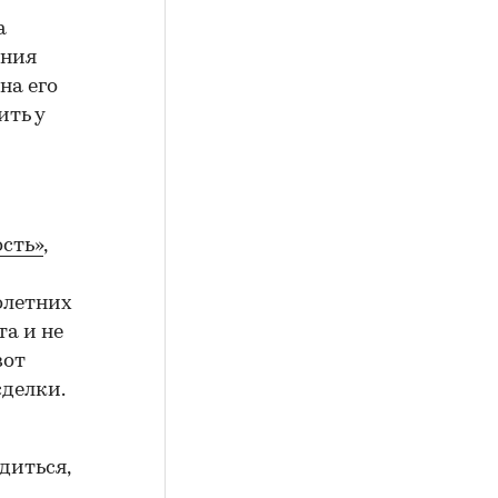
а
ения
на его
ить у
сть»
,
олетних
а и не
вот
сделки.
диться,