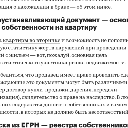
ция о нахождении в браке — об этом ниже.
оустанавливающий документ — осно
 собственности на квартиру
а
квартиры во вторичке
и возможность не пополн
ую статистику жертв нарушений при проведении
й с жильем — вот, пожалуй, основная цель
татистического участника рынка недвижимости.
00:00
/
00:00
бедиться, что продавец имеет право проводить сд
рждающие это документы могут быть различными
р договор купли-продажи, дарения, передачи
изация), свидетельство о праве на наследство. В л
в них содержатся данные о собственниках и самом
мости, в которых не должно быть несоответствий
ка из ЕГРН — реестра собственнико