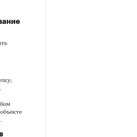
вание
ить
елку;
,
юбом
 объекте
.
в