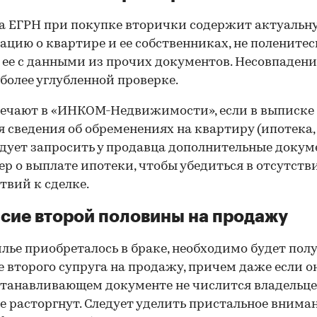
 ЕГРН при покупке вторички содержит актуальн
цию о квартире и ее собственниках, не поленитес
 ее с данными из прочих документов. Несовпаден
 более углубленной проверке.
ечают в «ИНКОМ-Недвижимости», если в выписке
 сведения об обременениях на квартиру (ипотека, 
следует запросить у продавца дополнительные докум
р о выплате ипотеки, чтобы убедиться в отсутств
твий к сделке.
сие второй половины на продажу
лье приобреталось в браке, необходимо будет пол
е второго супруга на продажу, причем даже если о
танавливающем документе не числится владельц
е расторгнут. Следует уделить пристальное внима