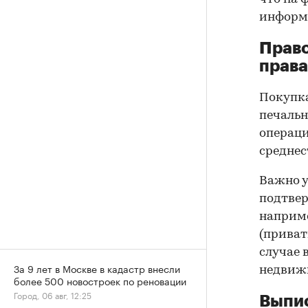
информа
Прав
права
Покупк
печальн
операци
среднес
Важно у
подтве
наприме
(приват
случае 
За 9 лет в Москве в кадастр внесли
недвижи
более 500 новостроек по реновации
Город, 06 авг, 12:25
Выпис