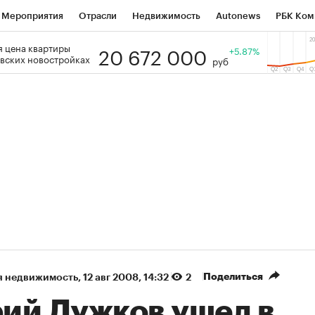
Мероприятия
Отрасли
Недвижимость
Autonews
РБК Ком
20 672 000
 цена квартиры
 РБК
РБК Образование
РБК Курсы
РБК Life
+5.87%
Тренды
Виз
вских новостройках
руб
ь
Крипто
РБК Бизнес-среда
Дискуссионный клуб
Исследо
зета
Спецпроекты СПб
Конференции СПб
Спецпроекты
кономика
Бизнес
Технологии и медиа
Финансы
Рынок на
(+36,85%)
(+30,66%)
 400
«Русагро» ₽120
Купить
Купит
IB к 27.07.27
прогноз ПСБ к 26.07.27
Поделиться
я недвижимость
⁠,
12 авг 2008, 14:32
2
ий Лужков ушел в