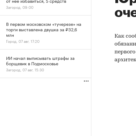
от нее избавиться, 5 средств
Загород, 09:00
оч
В первом московском «тучерезе» на
торги выставлена двушка за ₽32,6
млн
Как соо
Город, 07 авг, 17:20
обязанн
первого
ИИ начал выписывать штрафы за
архитек
борщевик в Подмосковье
Загород, 07 авг, 15:30