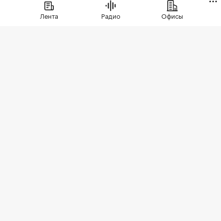
Лента
Радио
Офисы
Фото: СберСити
Советский гастроном был особым миром:
отдельно стоящее здание с центральным
входом, высокими потолками, отделами с
мясом, молоком и бакалеей. В 90-е эта система
распалась. Палатки, ларьки, кафешки, магазины
на первых этажах — облик домов и входных