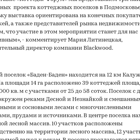
ных проекта коттеджных поселков в Подмосковье
ку выставка ориентирована на конечных покупат
ей, а также представителей рынка недвижимости
м, что участие в этом мероприятии станет для нас
вным», - комментирует Мария Литинецкая,
тельный директор компании Blackwood.
 поселок «Баден-Баден» находится на 12 км Калу
На площади 14 га расположено 39 коттеджей площа
000 кв. м с участками от 25 до 58 соток. Поселок с 
 окружен реками Десной и Незнайкой и смешанны
нными и сосновыми лесами с многочисленными
ми, прудами и источниками. В центре поселка на
ой лесной массив. 10 участков расположены
дственно на территории лесного массива, 12 участ