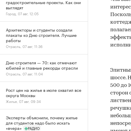
градостроительные проекты. Как они
выглядят
интерес
Город, 07 авг, 12:05
Посколь
коттедж
Архитекторы и студенты создали
полагае
плакаты ко Дню строителя. Лучшие
эффекти
работы
исполни
Отрасль, 07 авг, 11:36
Дню строителя — 70: как отмечают
юбилей и главные рекорды отрасли
Элитный
Отрасль, 07 авг, 11:04
шоссе. 
500 до 1
Рост цен на жилье в июле охватил все
сторон
округа Москвы
листве
Жилье, 07 авг, 09:34
речушка
небольш
Эксперты объяснили, почему жилье
для студентов надо было искать
непосре
«вчера»
РАДИО