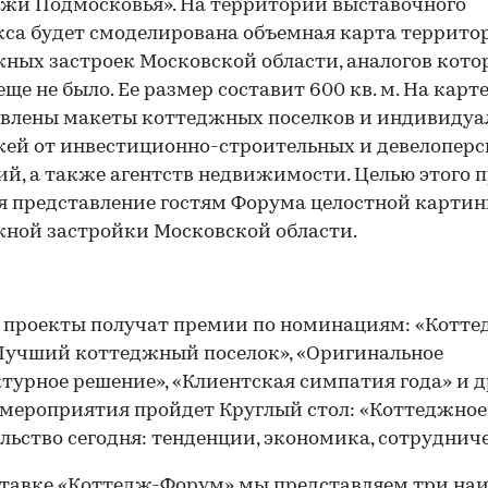
жи Подмосковья». На территории выставочного
са будет смоделирована объемная карта террито
ных застроек Московской области, аналогов кото
еще не было. Ее размер составит 600 кв. м. На карт
авлены макеты коттеджных поселков и индивиду
ей от инвестиционно-строительных и девелопер
й, а также агентств недвижимости. Целью этого 
я представление гостям Форума целостной карти
ной застройки Московской области.
 проекты получат премии по номинациям: «Котте
«Лучший коттеджный поселок», «Оригинальное
турное решение», «Клиентская симпатия года» и др
мероприятия пройдет Круглый стол: «Коттеджное
льство сегодня: тенденции, экономика, сотрудниче
тавке «Коттедж-Форум» мы представляем три наи