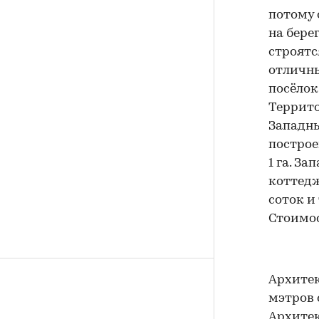
потому 
на бере
строятс
отличны
посёлок
Террито
Западны
построе
1 га. З
коттедж
соток и
Стоимос
Архитек
мэтров 
Архитек