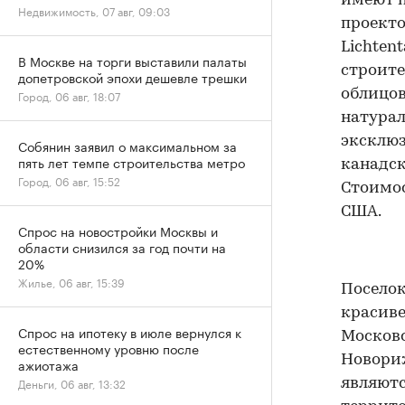
имеют п
Недвижимость, 07 авг, 09:03
проекто
Lichten
В Москве на торги выставили палаты
строите
допетровской эпохи дешевле трешки
облицов
Город, 06 авг, 18:07
натурал
эксклю
Собянин заявил о максимальном за
пять лет темпе строительства метро
канадск
Город, 06 авг, 15:52
Стоимос
США.
Спрос на новостройки Москвы и
области снизился за год почти на
20%
Жилье, 06 авг, 15:39
Поселок
красив
Спрос на ипотеку в июле вернулся к
Московс
естественному уровню после
Новориж
ажиотажа
Деньги, 06 авг, 13:32
являютс