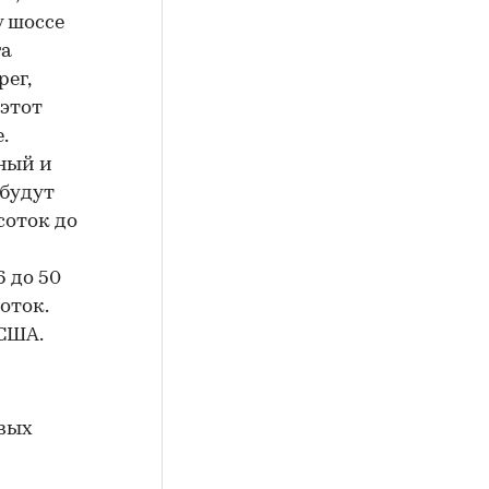
у шоссе
га
ег,
этот
.
чный и
 будут
соток до
6 до 50
оток.
 США.
ивых