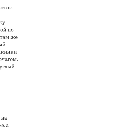
соток.
ку
кой по
 там же
ный
пикники
очагом.
руглый
 на
е, а