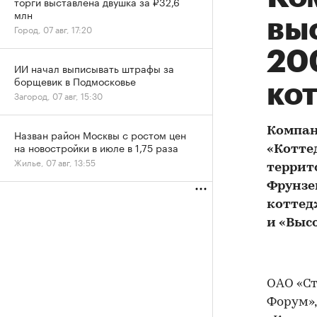
торги выставлена двушка за ₽32,6
млн
вы
Город, 07 авг, 17:20
20
ИИ начал выписывать штрафы за
борщевик в Подмосковье
ко
Загород, 07 авг, 15:30
Компа
Назван район Москвы с ростом цен
на новостройки в июле в 1,75 раза
«Коттед
Жилье, 07 авг, 13:55
террит
Фрунзе
коттед
и «Выс
ОАО «Ст
Форум»,