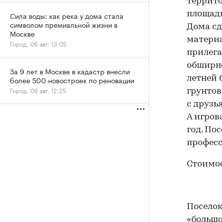
террито
площадью
Сила воды: как река у дома стала
символом премиальной жизни в
Дома сд
Москве
материа
Город, 06 авг, 13:05
прилега
обширно
За 9 лет в Москве в кадастр внесли
летней 
более 500 новостроек по реновации
Город, 06 авг, 12:25
грунтов
с друзь
А игров
год. По
професс
Стоимос
Поселок
«большо