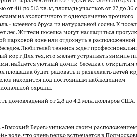
рии 6 га разместятся коттеджи из клееного бруса
 от 411 до 513 кв. м, площадь участков от 27 до 36 
еланы из экологичного и одновременно прочного
ла - клееного бруса из натуральной сосны. К посел
ет лес. Жители поселка могут насладиться прогул
й парковой зоне или отдохнуть в расположенной
беседке. Любителей тенниса ждет профессиональ
ый корт. Для тех, кто желает устраивать зимние 
ями, найдется уютный домик-беседка с открытым 
ая площадка будет радовать и развлекать детей к
селок находится под постоянным наблюдением
иональной охраны.
ть домовладений от 2,8 до 4,2 млн. долларов США.
 «Высокий Берег» уникален своим расположением
й» воде, что очень редко встречается в Подмосковь