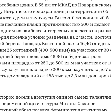
особенно ценно. В 55 км от МКАД по Новорижском
гу Истринского водохранилища на территории 65 
я коттеджи и таунхаусы. Высокий живописный бер
е песчаные пляжи протяженностью 500 м делают 
 одним из наиболее интересных проектов на рынке
рия поселка условно разделена на 2 части: Восто
й берега. Площадь Восточной части 16,46 га, здесь
ны 26 коттеджей (400-500 кв.м) на участках от 30 
ападный берег площадью 48,86 га будет застроен
ами площадью от 250 до 500 кв.м на участках от 1
 таунхаусами площадью 200 кв.м на участках до 7 с
ть домовладений от 488 тыс. до 3,3 млн. долларов
тором поселка выступил один из самых талантл
современной архитектуры Михаил Хазанов.
турный образ поселка формируют пять типовых