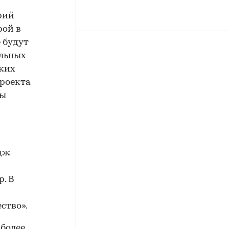
рий
рой в
е будут
альных
ских
проекта
ны
дж
. В
ство».
более