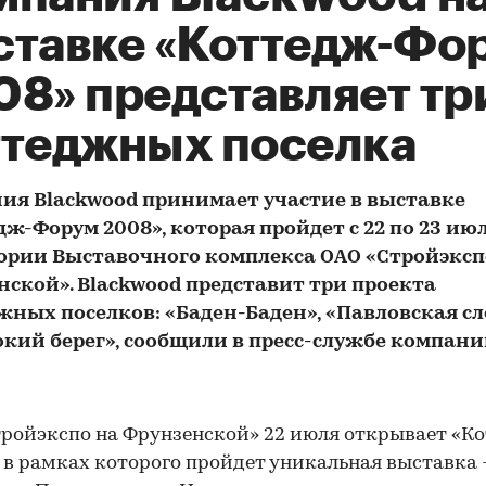
ставке «Коттедж-Фо
08» представляет тр
ттеджных поселка
ния
Blackwood принимает участие в выставке
ж-Форум 2008», которая пройдет с 22 по 23 ию
ории Выставочного комплекса ОАО «Стройэксп
нской».
Blackwood представит три проекта
жных поселков: «Баден-Баден», «Павловская с
окий берег», сообщили в пресс-службе компани
ройэкспо на Фрунзенской» 22 июля открывает «К
 в рамках которого пройдет уникальная выставка 