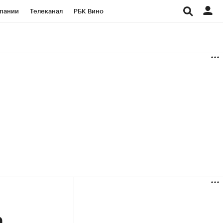
пании
Телеканал
РБК Вино
ациональные проекты
Город
аншизы
Газета
ка
Бизнес
а