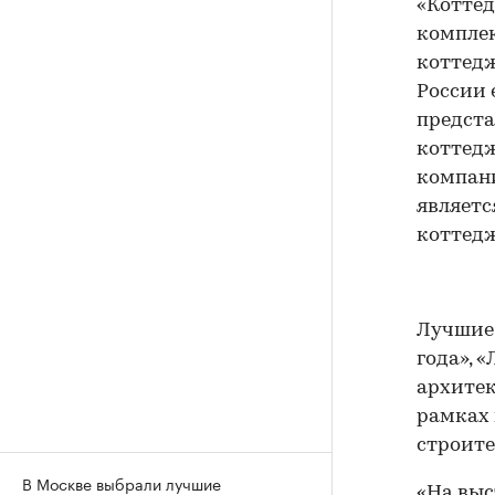
«Коттед
комплек
коттедж
России 
предст
коттедж
компани
являетс
коттедж
Лучшие
года», 
архитек
рамках 
строите
В Москве выбрали лучшие
«На выс