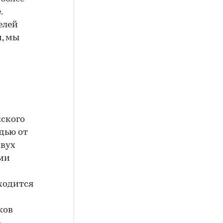
.
елей
, мы
жского
дью от
двух
ми
ходится
ков