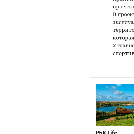
проекто
В проек
эксплуа
террито
которая
У главн
спортив
РБК Life