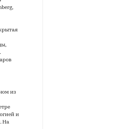
ь
nberg,
 крытая
цы,
.
ларов
ном из
етре
огией и
. На