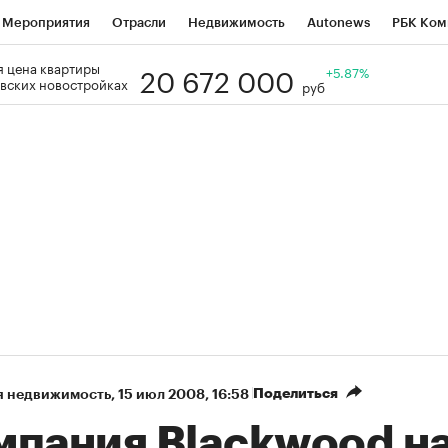
Мероприятия
Отрасли
Недвижимость
Autonews
РБК Ком
20 672 000
 цена квартиры
Образование
РБК Курсы
РБК Life
Тренды
+5.87%
Визионеры
Н
вских новостройках
руб
Дискуссионный клуб
Исследования
Кредитные рейтинги
Фр
Спецпроекты
Проверка контрагентов
Политика
Экономи
к наличной валюты
Поделиться
я недвижимость
⁠,
15 июл 2008, 16:58
мпания Blackwood н