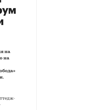
рум
и
ля на
о на
лобода»
и.
оттедж-
-