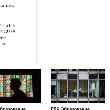
кации.
уктура,
отдыха.
но-
сов.
бразование
РБК Образование