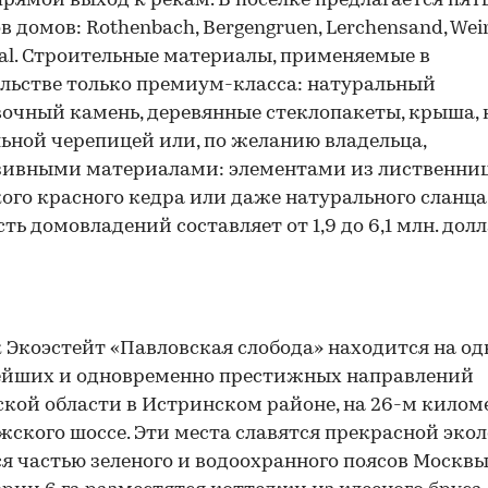
рямой выход к рекам. В поселке предлагается пят
в домов: Rothenbach, Bergengruen, Lerchensand, Wei
tal. Строительные материалы, применяемые в
льстве только премиум-класса: натуральный
очный камень, деревянные стеклопакеты, крыша,
ьной черепицей или, по желанию владельца,
зивными материалами: элементами из лиственни
ого красного кедра или даже натурального сланца
ть домовладений составляет от 1,9 до 6,1 млн. дол
 Экоэстейт «Павловская слобода» находится на од
ейших и одновременно престижных направлений
кой области в Истринском районе, на 26-м килом
ского шоссе. Эти места славятся прекрасной экол
я частью зеленого и водоохранного поясов Москвы