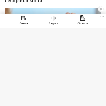
беспроблемной
Лента
Радио
Офисы
Фото: «ИНКОМ-Недвижимость»
Но для того, чтобы эти ожидания оправдались,
необходима проверка юридической чистоты
квартиры. Для ее проведения существует
определенный чек-лист; давайте остановимся
на его основных пунктах. Итак, какие