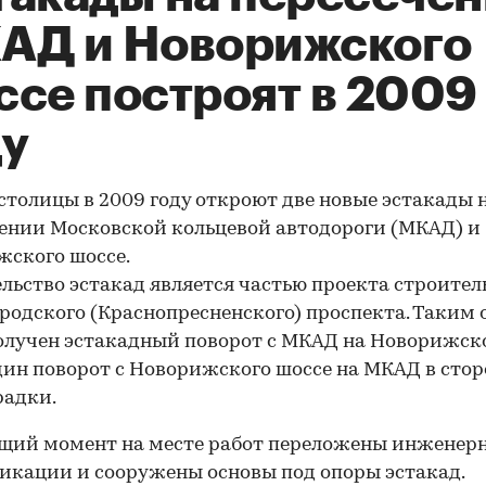
АД и Новорижского
ссе построят в 2009
ду
столицы в 2009 году откроют две новые эстакады 
ении Московской кольцевой автодороги (МКАД) и
ского шоссе.
льство эстакад является частью проекта строител
родского (Краснопресненского) проспекта. Таким 
олучен эстакадный поворот с МКАД на Новорижск
дин поворот с Новорижского шоссе на МКАД в стор
радки.
щий момент на месте работ переложены инженер
кации и сооружены основы под опоры эстакад.