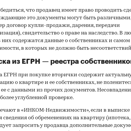
00:00
/
00:00
бедиться, что продавец имеет право проводить сд
рждающие это документы могут быть различными
р договор купли-продажи, дарения, передачи
изация), свидетельство о праве на наследство. В л
в них содержатся данные о собственниках и самом
мости, в которых не должно быть несоответствий
ка из ЕГРН — реестра собственнико
 ЕГРН при покупке вторички содержит актуальн
цию о квартире и ее собственниках, не поленитес
 ее с данными из прочих документов. Несовпаден
 более углубленной проверке.
ечают в «ИНКОМ-Недвижимости», если в выписке
 сведения об обременениях на квартиру (ипотека, 
следует запросить у продавца дополнительные докум