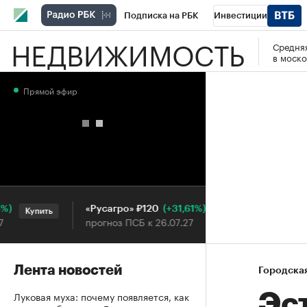
Подписка на РБК
Инвестиции
НЕДВИЖИМОСТЬ
Средняя
РБК Вино
Спорт
Школа управления
в моско
Национальные проекты
Город
Стил
Прямой эфир
Кредитные рейтинги
Франшизы
Га
Проверка контрагентов
Политика
Э
(+31,61%)
«Русагро» ₽120
Ozon ₽5
Купить
Купить
прогноз ПСБ к 26.07.27
прогноз 
Лента новостей
Городска
Луковая муха: почему появляется, как
Эс