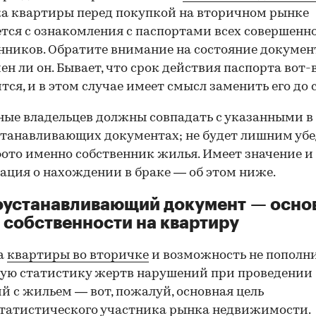
а квартиры перед покупкой на вторичном рынке
тся с ознакомления с паспортами всех совершенн
нников. Обратите внимание на состояние документ
ен ли он. Бывает, что срок действия паспорта вот-
тся, и в этом случае имеет смысл заменить его до 
ные владельцев должны совпадать с указанными в
танавливающих документах; не будет лишним убе
фото именно собственник жилья. Имеет значение и
ция о нахождении в браке — об этом ниже.
оустанавливающий документ — осно
 собственности на квартиру
а
квартиры во вторичке
и возможность не пополн
ую статистику жертв нарушений при проведении
й с жильем — вот, пожалуй, основная цель
татистического участника рынка недвижимости.