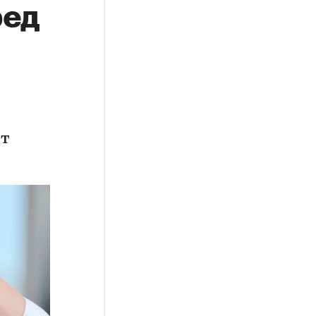
ред
ет