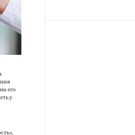
а
ения
на его
ить у
сть»
,