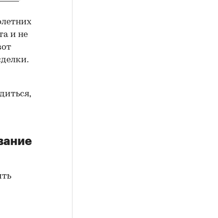
олетних
а и не
вот
сделки.
диться,
вание
ить