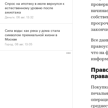
Спрос на ипотеку в июле вернулся к
проверк
естественному уровню после
начинае
ажиотажа
Деньги, 06 авг, 13:32
собстве
просроч
закончи
Сила воды: как река у дома стала
символом премиальной жизни в
Москве
Все дан
Город, 06 авг, 13:05
правоус
что на 
информа
Прав
права
Покупк
печальн
операци
среднес