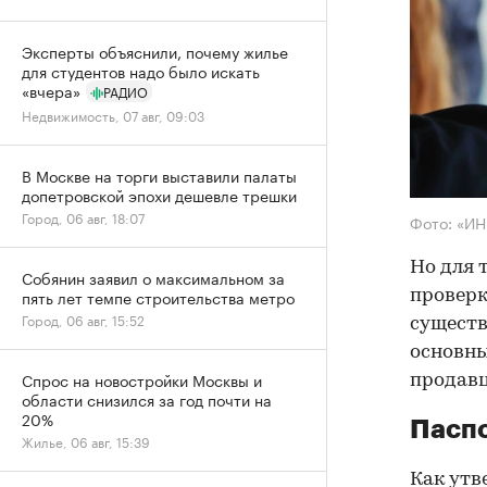
Эксперты объяснили, почему жилье
для студентов надо было искать
«вчера»
РАДИО
Недвижимость, 07 авг, 09:03
В Москве на торги выставили палаты
допетровской эпохи дешевле трешки
Город, 06 авг, 18:07
Фото: «И
Но для 
Собянин заявил о максимальном за
пять лет темпе строительства метро
проверк
Город, 06 авг, 15:52
существ
основны
Спрос на новостройки Москвы и
продав
области снизился за год почти на
20%
Паспо
Жилье, 06 авг, 15:39
Как утв