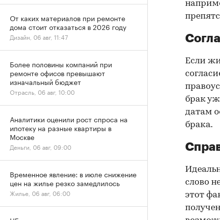
наприме
препятс
От каких материалов при ремонте
дома стоит отказаться в 2026 году
Дизайн, 06 авг, 11:47
Согла
Если жи
Более половины компаний при
ремонте офисов превышают
согласи
изначальный бюджет
правоус
Отрасль, 06 авг, 10:00
брак уж
датам о
Аналитики оценили рост спроса на
брака.
ипотеку на разные квартиры в
Москве
Справ
Деньги, 06 авг, 09:00
Идеальн
Временное явление: в июле снижение
цен на жилье резко замедлилось
слово н
Жилье, 06 авг, 06:00
этот фа
получен