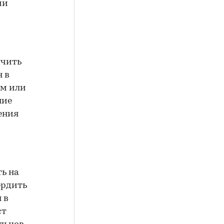
ии
учить
н в
ем или
ние
ения
ть на
ердить
 в
ст