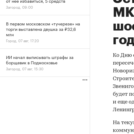
от нее избавиться, 5 средств
Загород, 09:00
МК
шо
В первом московском «тучерезе» на
торги выставлена двушка за ₽32,6
млн
го
Город, 07 авг, 17:20
Ко Дню 
ИИ начал выписывать штрафы за
борщевик в Подмосковье
пересеч
Загород, 07 авг, 15:30
Новориж
Строите
Звениго
будет п
и еще о
Ленинг
На теку
коммуни