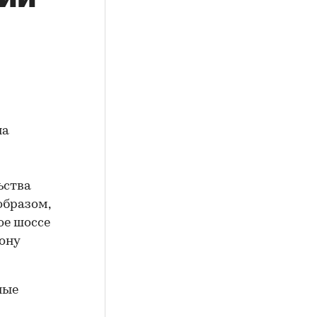
на
ьства
образом,
ое шоссе
ону
ные