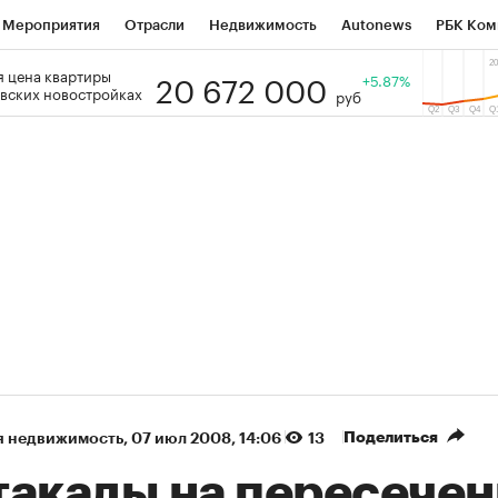
Мероприятия
Отрасли
Недвижимость
Autonews
РБК Ком
20 672 000
 цена квартиры
 РБК
РБК Образование
РБК Курсы
РБК Life
+5.87%
Тренды
Виз
вских новостройках
руб
ь
Крипто
РБК Бизнес-среда
Дискуссионный клуб
Исследо
зета
Спецпроекты СПб
Конференции СПб
Спецпроекты
кономика
Бизнес
Технологии и медиа
Финансы
Рынок на
(+89,24%)
(+34%)
 450
АФК «Система» ₽12
Купить
Купит
ПСБ к 29.07.27
прогноз БКС к 15.07.27
Поделиться
я недвижимость
⁠,
07 июл 2008, 14:06
13
такады на пересече