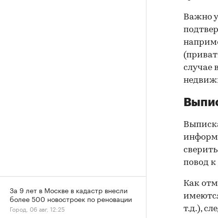
Важно у
подтве
наприме
(приват
случае 
недвижи
Выпис
Выписка
информа
сверить
повод к
Как отм
За 9 лет в Москве в кадастр внесли
имеются
более 500 новостроек по реновации
Город, 06 авг, 12:25
т.д.), 