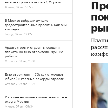
на новостройки в июле в 1,75 раза
Пр
Жилье, 07 авг, 13:55
по
В Москве выбрали лучшие
градостроительные проекты. Как они
ры
выглядят
Город, 07 авг, 12:05
Плани
Архитекторы и студенты создали
рассч
плакаты ко Дню строителя. Лучшие
комфо
работы
Отрасль, 07 авг, 11:36
Дню строителя — 70: как отмечают
юбилей и главные рекорды отрасли
Отрасль, 07 авг, 11:04
Рост цен на жилье в июле охватил все
округа Москвы
Жилье, 07 авг, 09:34