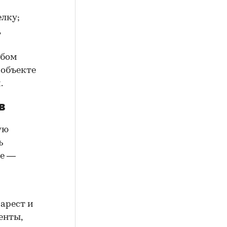
елку;
,
юбом
 объекте
.
в
ую
ь
ие —
арест и
енты,